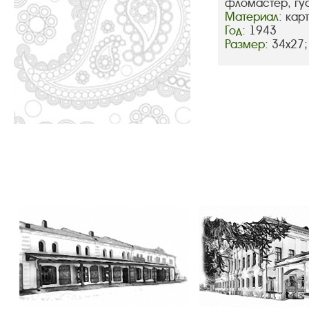
фломастер, гу
Материал:
кар
Год:
1943
Размер:
34х27;