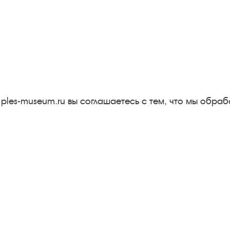
Следите за новостями в соцсетях:
Вконтакте
rutube
Одноклассники
YouTube
Трипадвизор
 ples-museum.ru вы соглашаетесь с тем, что мы обр
Результаты независимой
оценки качества
м
Бесплатная юридическая
онная
помощь
Правила посещения
экспозиций и выставок