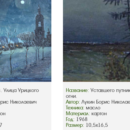
. Улица Урицкого
Название:
Уставшего путни
огни.
орис Николаевич
Автор:
Лукин Борис Никола
Техника:
масло
тон
Материал:
картон
Год:
1968
7
Размер:
10,5х16,5