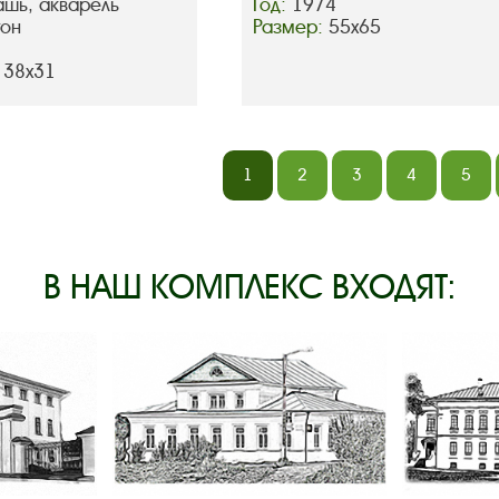
ашь, акварель
Год:
1974
тон
Размер:
55х65
 38х31
1
2
3
4
5
В НАШ КОМПЛЕКС ВХОДЯТ: