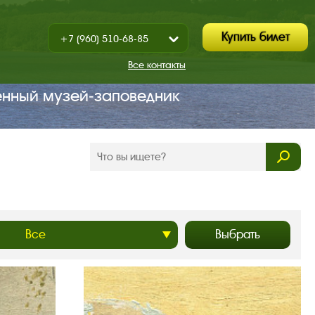
Купить билет
+7 (960) 510-68-85
Показать
+7 (930) 347-67-70
/
Все контакты
Закрыть
енный музей‑заповедник
Выбрать