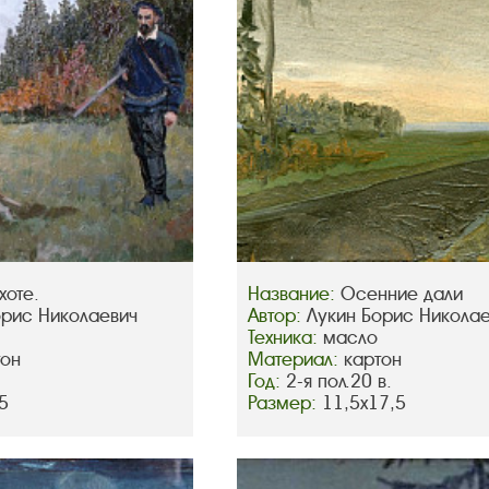
хоте.
Название:
Осенние дали
орис Николаевич
Автор:
Лукин Борис Никола
Техника:
масло
тон
Материал:
картон
Год:
2-я пол.20 в.
5
Размер:
11,5х17,5