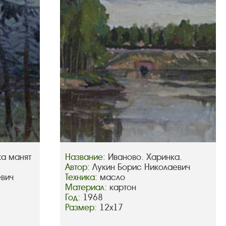
ка манят
Название:
Иваново. Харинка.
Автор:
Лукин Борис Николаевич
евич
Техника:
масло
Материал:
картон
Год:
1968
Размер:
12х17