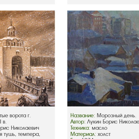
тые ворота г.
Название:
Морозный день.
 в.
Автор:
Лукин Борис Никола
орис Николаевич
Техника:
масло
я тушь, темпера,
Материал:
холст