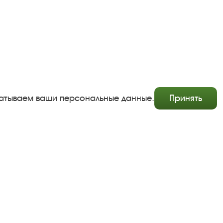
абатываем ваши персональные данные.
Принять
Copyright © http://www.plyos.org
Плесский государственный историко-архитектурный и
художественный музей‑заповедник.
Использование и копирование информации запрещено.
Адрес: Плес, Соборная гора, 1. Тел.: +7 (49339) 4-34-90
Пользовательское соглашение
Политика конфиденциальности