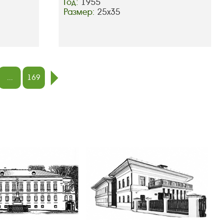
Год:
1955
Размер:
25х35
...
169
след.