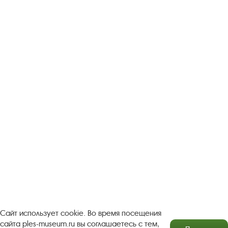
Следите за новостями в соцсетях:
Вконтакте
rutube
Одноклассники
YouTube
Трипадвизор
Посетителям
О музее-заповеднике
Пленэр "Зелёный шум"
Проект Арт-поводОК Плёс
Рекомендации по правилам личной безопасности
Турфирмам
Документы
Застройщикам
Сайт использует cookie. Во время посещения
сайта ples-museum.ru вы соглашаетесь с тем,
Антикоррупционная деятельность