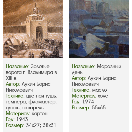
Название:
Золотые
Название:
Морозный
ворота г. Владимира в
день.
XIII в.
Автор:
Лукин Борис
Автор:
Лукин Борис
Николаевич
Николаевич
Техника:
масло
Техника:
цветная тушь,
Материал:
холст
темпера, фломастер,
Год:
1974
гуашь, акварель
Размер:
55х65
Материал:
картон
Год:
1943
Размер:
34х27; 38х31