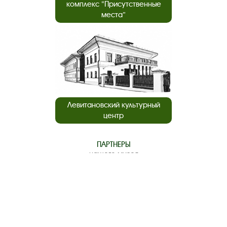
комплекс “Присутственные
места”
Левитановский культурный
центр
ПАРТНЕРЫ
нашего музея