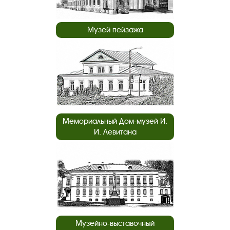
Музей пейзажа
Мемориальный Дом-музей И.
И. Левитана
Музейно-выставочный