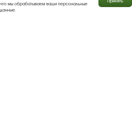
Принять
что мы обрабатываем ваши персональные
данные.
Результаты независимой оценки качества
Бесплатная юридическая помощь
Правила посещения экспозиций и выставок
Copyright © http://www.plyos.org
Плесский государственный
историко-архитектурный и художественный
музей‑заповедник.
Использование и копирование
информации запрещено.
Адрес: Плес, Соборная гора, 1. Тел.: +7 (49339) 4-34-90
Пользовательское соглашение
Политика конфиденциальности