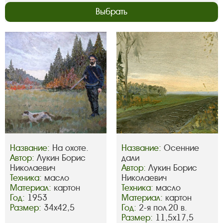
Выбрать
Название:
На охоте.
Название:
Осенние
Автор:
Лукин Борис
дали
Николаевич
Автор:
Лукин Борис
Техника:
масло
Николаевич
Материал:
картон
Техника:
масло
Год:
1953
Материал:
картон
Размер:
34х42,5
Год:
2-я пол.20 в.
Размер:
11,5х17,5