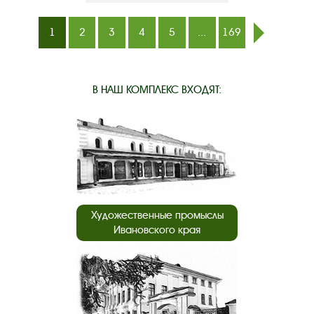
1
2
3
4
5
...
169
след.
В НАШ КОМПЛЕКС ВХОДЯТ:
Художественные промыслы
Ивановского края