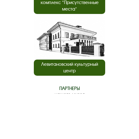
комплекс “Присутственные
места”
Левитановский культурный
центр
ПАРТНЕРЫ
нашего музея