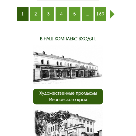
1
2
3
4
5
...
169
след.
В НАШ КОМПЛЕКС ВХОДЯТ:
Художественные промыслы
Ивановского края