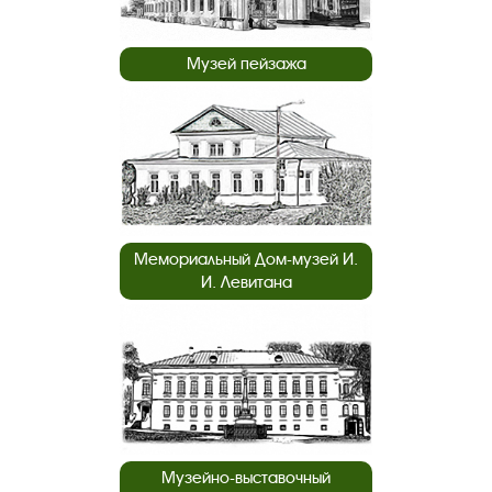
Музей пейзажа
Мемориальный Дом-музей И.
И. Левитана
Музейно-выставочный