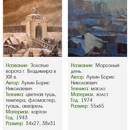
Название:
Золотые
Название:
Морозный
ворота г. Владимира в
день.
XIII в.
Автор:
Лукин Борис
Автор:
Лукин Борис
Николаевич
Николаевич
Техника:
масло
Техника:
цветная тушь,
Материал:
холст
темпера, фломастер,
Год:
1974
гуашь, акварель
Размер:
55х65
Материал:
картон
Год:
1943
Размер:
34х27; 38х31