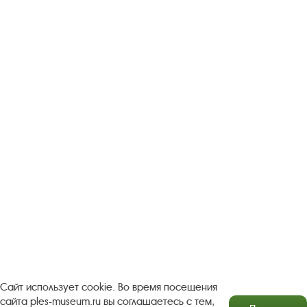
Следите за новостями в соцсетях:
Вконтакте
rutube
Одноклассники
YouTube
Трипадвизор
Посетителям
О музее-заповеднике
Пленэр "Зелёный шум"
Проект Арт-поводОК Плёс
Рекомендации по правилам личной безопасности
Турфирмам
Документы
Застройщикам
Сайт использует cookie. Во время посещения
сайта ples-museum.ru вы соглашаетесь с тем,
Антикоррупционная деятельность