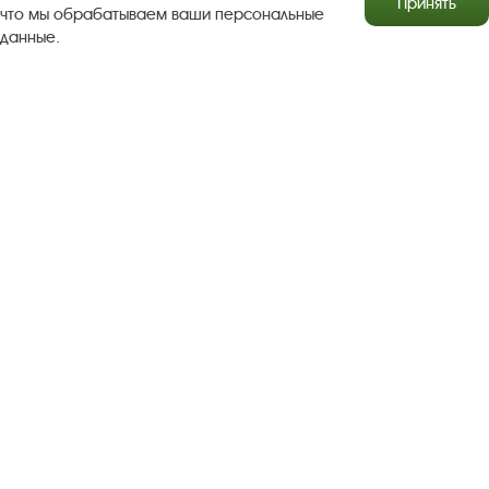
Принять
что мы обрабатываем ваши персональные
данные.
Результаты независимой оценки качества
Бесплатная юридическая помощь
Правила посещения экспозиций и выставок
Copyright © http://www.plyos.org
Плесский государственный
историко-архитектурный и художественный
музей‑заповедник.
Использование и копирование
информации запрещено.
Адрес: Плес, Соборная гора, 1. Тел.: +7 (49339) 4-34-90
Пользовательское соглашение
Политика конфиденциальности