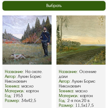
Выбрать
Название:
На охоте.
Название:
Осенние
Автор:
Лукин Борис
дали
Николаевич
Автор:
Лукин Борис
Техника:
масло
Николаевич
Материал:
картон
Техника:
масло
Год:
1953
Материал:
картон
Размер:
34х42,5
Год:
2-я пол.20 в.
Размер:
11,5х17,5