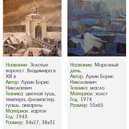
Название:
Золотые
Название:
Морозный
ворота г. Владимира в
день.
XIII в.
Автор:
Лукин Борис
Автор:
Лукин Борис
Николаевич
Николаевич
Техника:
масло
Техника:
цветная тушь,
Материал:
холст
темпера, фломастер,
Год:
1974
гуашь, акварель
Размер:
55х65
Материал:
картон
Год:
1943
Размер:
34х27; 38х31