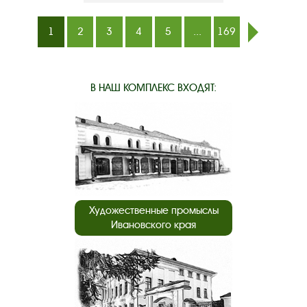
1
2
3
4
5
...
169
след.
В НАШ КОМПЛЕКС ВХОДЯТ:
Художественные промыслы
Ивановского края