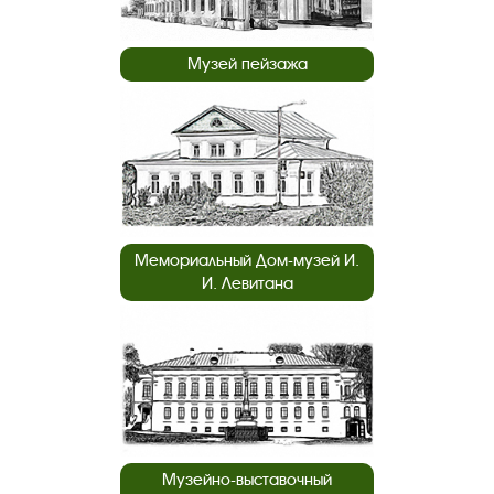
Музей пейзажа
Мемориальный Дом-музей И.
И. Левитана
Музейно-выставочный