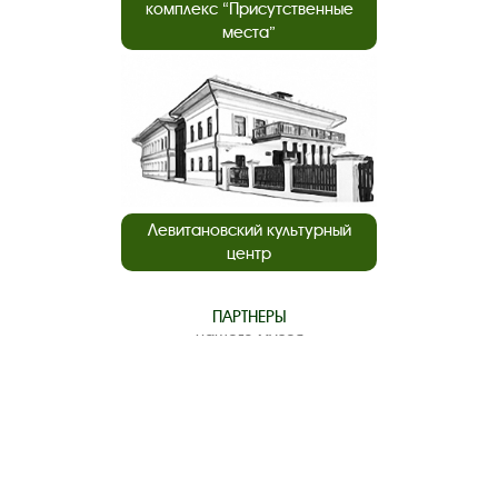
комплекс “Присутственные
места”
Левитановский культурный
центр
ПАРТНЕРЫ
нашего музея