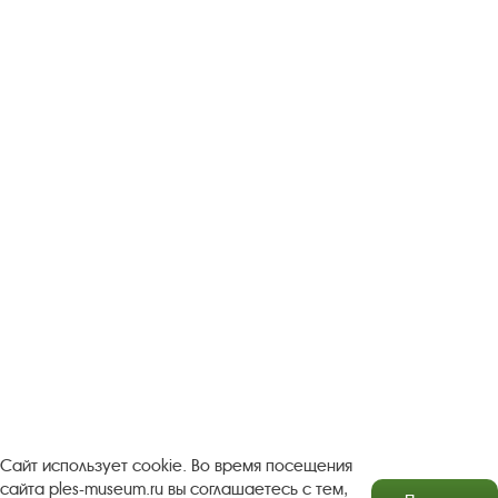
Следите за новостями в соцсетях:
Вконтакте
rutube
Одноклассники
YouTube
Трипадвизор
Посетителям
О музее-заповеднике
Пленэр "Зелёный шум"
Проект Арт-поводОК Плёс
Рекомендации по правилам личной безопасности
Турфирмам
Документы
Застройщикам
Сайт использует cookie. Во время посещения
сайта ples-museum.ru вы соглашаетесь с тем,
Антикоррупционная деятельность