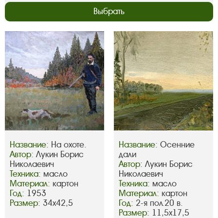
Выбрать
Название:
На охоте.
Название:
Осенние
Автор:
Лукин Борис
дали
Николаевич
Автор:
Лукин Борис
Техника:
масло
Николаевич
Материал:
картон
Техника:
масло
Год:
1953
Материал:
картон
Размер:
34х42,5
Год:
2-я пол.20 в.
Размер:
11,5х17,5