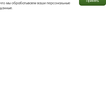
Принять
что мы обрабатываем ваши персональные
данные.
Результаты независимой оценки качества
Бесплатная юридическая помощь
Правила посещения экспозиций и выставок
Copyright © http://www.plyos.org
Плесский государственный
историко-архитектурный и художественный
музей‑заповедник.
Использование и копирование
информации запрещено.
Адрес: Плес, Соборная гора, 1. Тел.: +7 (49339) 4-34-90
Пользовательское соглашение
Политика конфиденциальности