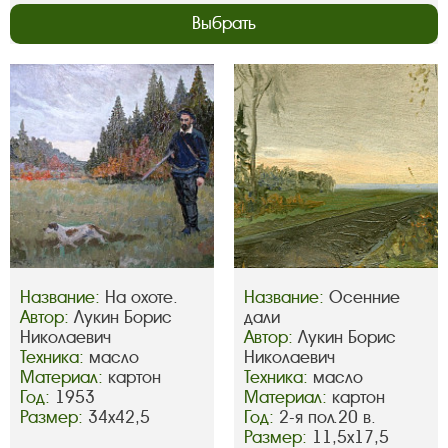
Выбрать
Название:
На охоте.
Название:
Осенние
Автор:
Лукин Борис
дали
Николаевич
Автор:
Лукин Борис
Техника:
масло
Николаевич
Материал:
картон
Техника:
масло
Год:
1953
Материал:
картон
Размер:
34х42,5
Год:
2-я пол.20 в.
Размер:
11,5х17,5