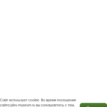
Следите за новостями в соцсетях:
Вконтакте
rutube
Одноклассники
YouTube
Трипадвизор
Посетителям
О музее-заповеднике
Пленэр "Зелёный шум"
Проект Арт-поводОК Плёс
Рекомендации по правилам личной безопасности
Турфирмам
Документы
Застройщикам
Сайт использует cookie. Во время посещения
сайта ples-museum.ru вы соглашаетесь с тем,
Антикоррупционная деятельность