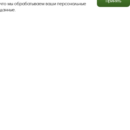
Принять
что мы обрабатываем ваши персональные
данные.
Результаты независимой оценки качества
Бесплатная юридическая помощь
Правила посещения экспозиций и выставок
Copyright © http://www.plyos.org
Плесский государственный
историко-архитектурный и художественный
музей‑заповедник.
Использование и копирование
информации запрещено.
Адрес: Плес, Соборная гора, 1. Тел.: +7 (49339) 4-34-90
Пользовательское соглашение
Политика конфиденциальности