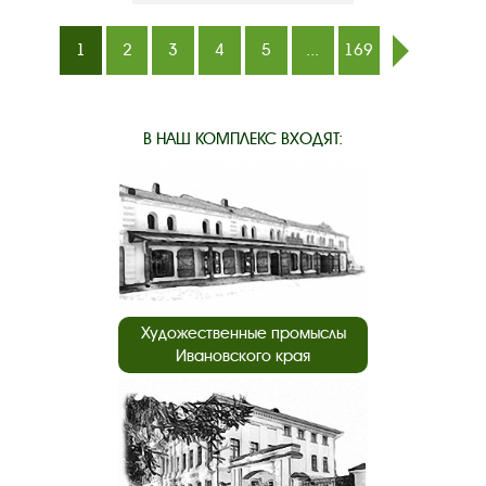
1
2
3
4
5
...
169
след.
В НАШ КОМПЛЕКС ВХОДЯТ:
Художественные промыслы
Ивановского края