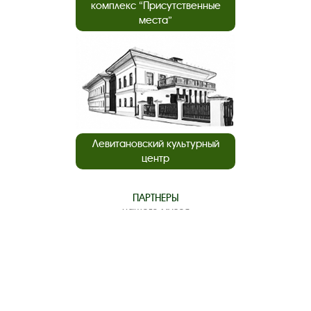
комплекс “Присутственные
места”
Левитановский культурный
центр
ПАРТНЕРЫ
нашего музея