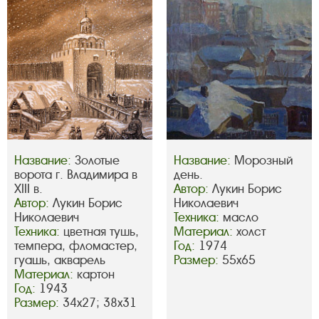
Название:
Золотые
Название:
Морозный
ворота г. Владимира в
день.
XIII в.
Автор:
Лукин Борис
Автор:
Лукин Борис
Николаевич
Николаевич
Техника:
масло
Техника:
цветная тушь,
Материал:
холст
темпера, фломастер,
Год:
1974
гуашь, акварель
Размер:
55х65
Материал:
картон
Год:
1943
Размер:
34х27; 38х31