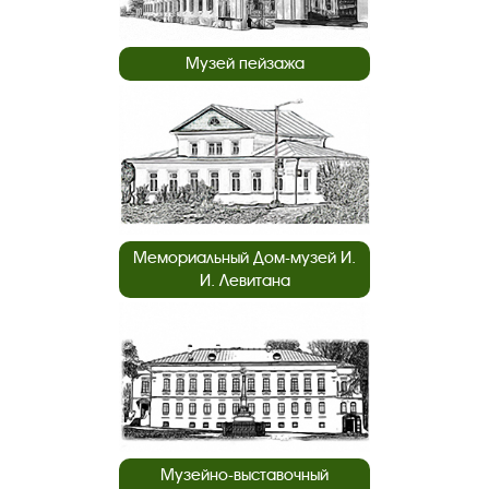
Музей пейзажа
Мемориальный Дом-музей И.
И. Левитана
Музейно-выставочный