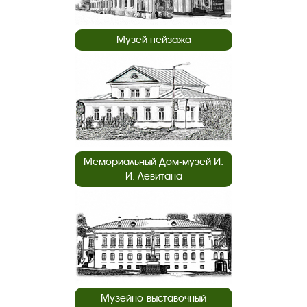
Музей пейзажа
Мемориальный Дом-музей И.
И. Левитана
Музейно-выставочный