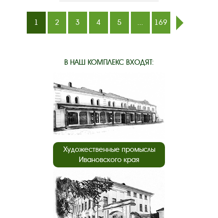
1
2
3
4
5
...
169
след.
В НАШ КОМПЛЕКС ВХОДЯТ:
Художественные промыслы
Ивановского края