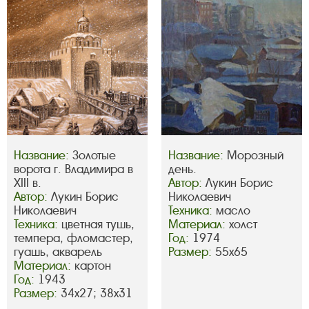
Название:
Золотые
Название:
Морозный
ворота г. Владимира в
день.
XIII в.
Автор:
Лукин Борис
Автор:
Лукин Борис
Николаевич
Николаевич
Техника:
масло
Техника:
цветная тушь,
Материал:
холст
темпера, фломастер,
Год:
1974
гуашь, акварель
Размер:
55х65
Материал:
картон
Год:
1943
Размер:
34х27; 38х31