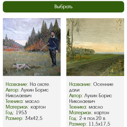
Выбрать
Название:
На охоте.
Название:
Осенние
Автор:
Лукин Борис
дали
Николаевич
Автор:
Лукин Борис
Техника:
масло
Николаевич
Материал:
картон
Техника:
масло
Год:
1953
Материал:
картон
Размер:
34х42,5
Год:
2-я пол.20 в.
Размер:
11,5х17,5