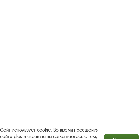
Следите за новостями в соцсетях:
Вконтакте
rutube
Одноклассники
YouTube
Трипадвизор
Посетителям
О музее-заповеднике
Пленэр "Зелёный шум"
Проект Арт-поводОК Плёс
Рекомендации по правилам личной безопасности
Турфирмам
Документы
Застройщикам
Сайт использует cookie. Во время посещения
сайта ples-museum.ru вы соглашаетесь с тем,
Антикоррупционная деятельность