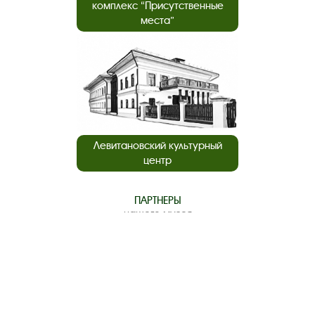
комплекс “Присутственные
места”
Левитановский культурный
центр
ПАРТНЕРЫ
нашего музея