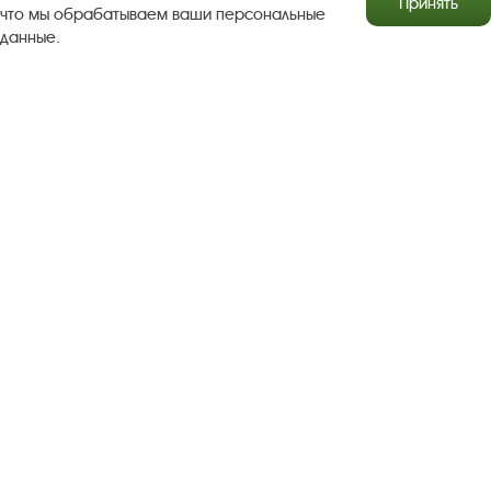
Принять
что мы обрабатываем ваши персональные
данные.
Результаты независимой оценки качества
Бесплатная юридическая помощь
Правила посещения экспозиций и выставок
Copyright © http://www.plyos.org
Плесский государственный
историко-архитектурный и художественный
музей‑заповедник.
Использование и копирование
информации запрещено.
Адрес: Плес, Соборная гора, 1. Тел.: +7 (49339) 4-34-90
Пользовательское соглашение
Политика конфиденциальности