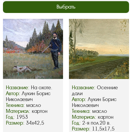
Выбрать
Название:
На охоте.
Название:
Осенние
Автор:
Лукин Борис
дали
Николаевич
Автор:
Лукин Борис
Техника:
масло
Николаевич
Материал:
картон
Техника:
масло
Год:
1953
Материал:
картон
Размер:
34х42,5
Год:
2-я пол.20 в.
Размер:
11,5х17,5