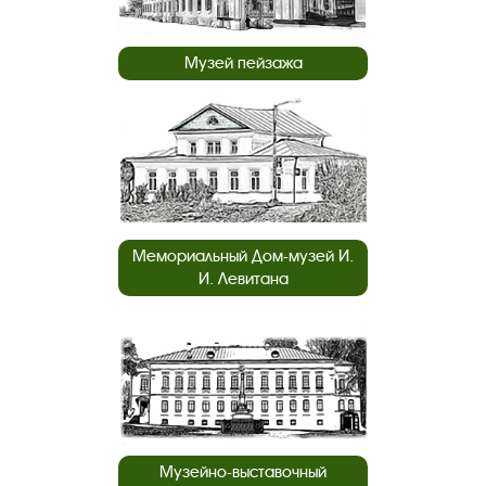
Музей пейзажа
Мемориальный Дом-музей И.
И. Левитана
Музейно-выставочный