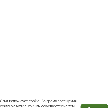
Следите за новостями в соцсетях:
Вконтакте
rutube
Одноклассники
YouTube
Трипадвизор
Посетителям
О музее-заповеднике
Пленэр "Зелёный шум"
Проект Арт-поводОК Плёс
Рекомендации по правилам личной безопасности
Турфирмам
Документы
Застройщикам
Сайт использует cookie. Во время посещения
сайта ples-museum.ru вы соглашаетесь с тем,
Антикоррупционная деятельность