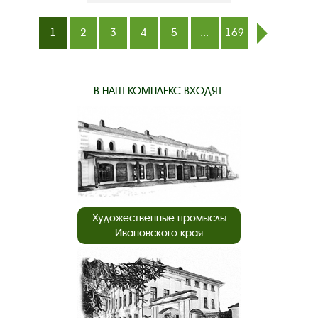
1
2
3
4
5
...
169
след.
В НАШ КОМПЛЕКС ВХОДЯТ:
Художественные промыслы
Ивановского края