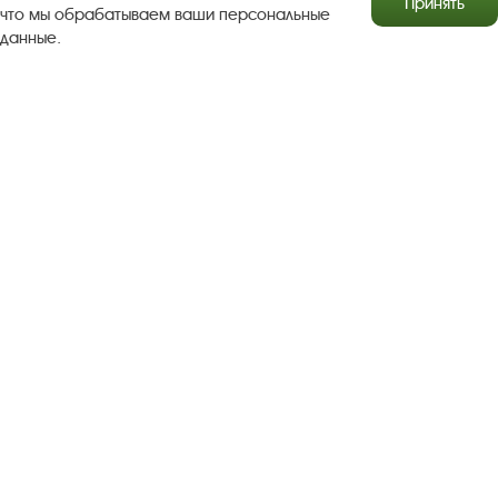
Принять
что мы обрабатываем ваши персональные
данные.
Результаты независимой оценки качества
Бесплатная юридическая помощь
Правила посещения экспозиций и выставок
Copyright © http://www.plyos.org
Плесский государственный
историко-архитектурный и художественный
музей‑заповедник.
Использование и копирование
информации запрещено.
Адрес: Плес, Соборная гора, 1. Тел.: +7 (49339) 4-34-90
Пользовательское соглашение
Политика конфиденциальности