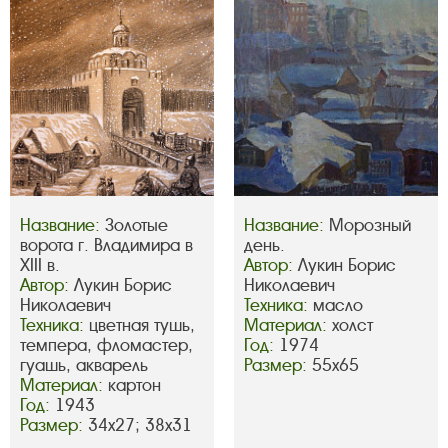
Название:
Золотые
Название:
Морозный
ворота г. Владимира в
день.
XIII в.
Автор:
Лукин Борис
Автор:
Лукин Борис
Николаевич
Николаевич
Техника:
масло
Техника:
цветная тушь,
Материал:
холст
темпера, фломастер,
Год:
1974
гуашь, акварель
Размер:
55х65
Материал:
картон
Год:
1943
Размер:
34х27; 38х31