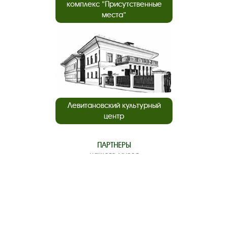
комплекс “Присутственные
места”
Левитановский культурный
центр
ПАРТНЕРЫ
нашего музея