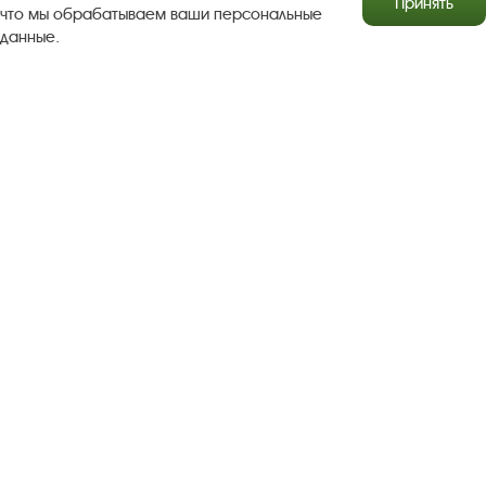
Принять
что мы обрабатываем ваши персональные
данные.
Результаты независимой оценки качества
Бесплатная юридическая помощь
Правила посещения экспозиций и выставок
Copyright © http://www.plyos.org
Плесский государственный
историко-архитектурный и художественный
музей‑заповедник.
Использование и копирование
информации запрещено.
Адрес: Плес, Соборная гора, 1. Тел.: +7 (49339) 4-34-90
Пользовательское соглашение
Политика конфиденциальности