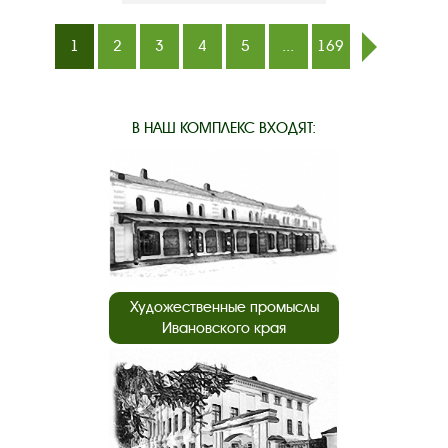
1
2
3
4
5
...
169
след.
В НАШ КОМПЛЕКС ВХОДЯТ:
Художественные промыслы
Ивановского края