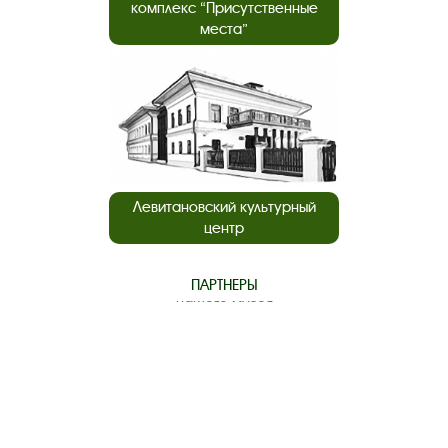
комплекс “Присутственные
места”
Левитановский культурный
центр
ПАРТНЕРЫ
нашего музея