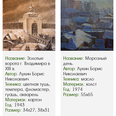
Название:
Золотые
Название:
Морозный
ворота г. Владимира в
день.
XIII в.
Автор:
Лукин Борис
Автор:
Лукин Борис
Николаевич
Николаевич
Техника:
масло
Техника:
цветная тушь,
Материал:
холст
темпера, фломастер,
Год:
1974
гуашь, акварель
Размер:
55х65
Материал:
картон
Год:
1943
Размер:
34х27; 38х31