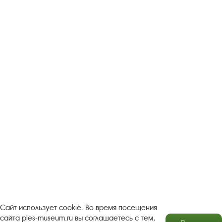
Следите за новостями в соцсетях:
Вконтакте
rutube
Одноклассники
YouTube
Трипадвизор
Посетителям
О музее-заповеднике
Пленэр "Зелёный шум"
Проект Арт-поводОК Плёс
Рекомендации по правилам личной безопасности
Турфирмам
Документы
Застройщикам
Сайт использует cookie. Во время посещения
сайта ples-museum.ru вы соглашаетесь с тем,
Антикоррупционная деятельность