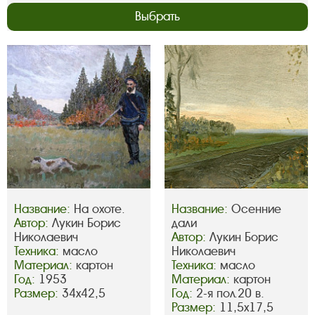
Выбрать
Название:
На охоте.
Название:
Осенние
Автор:
Лукин Борис
дали
Николаевич
Автор:
Лукин Борис
Техника:
масло
Николаевич
Материал:
картон
Техника:
масло
Год:
1953
Материал:
картон
Размер:
34х42,5
Год:
2-я пол.20 в.
Размер:
11,5х17,5