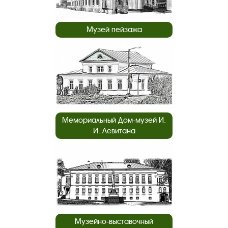
Музей пейзажа
Мемориальный Дом-музей И.
И. Левитана
Музейно-выставочный