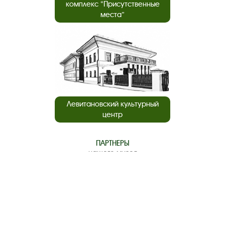
комплекс “Присутственные
места”
Левитановский культурный
центр
ПАРТНЕРЫ
нашего музея