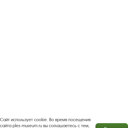
Следите за новостями в соцсетях:
Вконтакте
rutube
Одноклассники
YouTube
Трипадвизор
Посетителям
О музее-заповеднике
Пленэр "Зелёный шум"
Проект Арт-поводОК Плёс
Рекомендации по правилам личной безопасности
Турфирмам
Документы
Застройщикам
Сайт использует cookie. Во время посещения
сайта ples-museum.ru вы соглашаетесь с тем,
Антикоррупционная деятельность