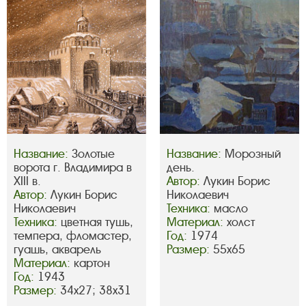
Название:
Золотые
Название:
Морозный
ворота г. Владимира в
день.
XIII в.
Автор:
Лукин Борис
Автор:
Лукин Борис
Николаевич
Николаевич
Техника:
масло
Техника:
цветная тушь,
Материал:
холст
темпера, фломастер,
Год:
1974
гуашь, акварель
Размер:
55х65
Материал:
картон
Год:
1943
Размер:
34х27; 38х31