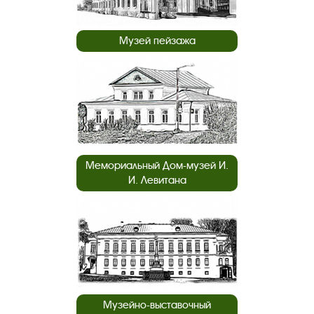
Музей пейзажа
Мемориальный Дом-музей И.
И. Левитана
Музейно-выставочный