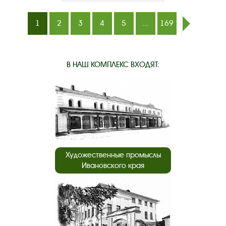
1
2
3
4
5
...
169
след.
В НАШ КОМПЛЕКС ВХОДЯТ:
Художественные промыслы
Ивановского края