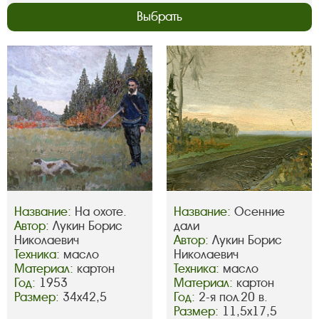
Выбрать
Название:
На охоте.
Название:
Осенние
Автор:
Лукин Борис
дали
Николаевич
Автор:
Лукин Борис
Техника:
масло
Николаевич
Материал:
картон
Техника:
масло
Год:
1953
Материал:
картон
Размер:
34х42,5
Год:
2-я пол.20 в.
Размер:
11,5х17,5