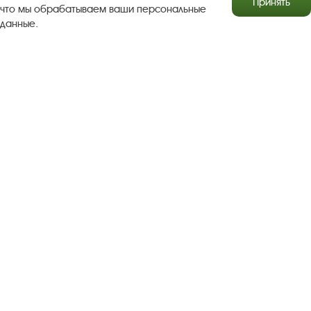
Принять
что мы обрабатываем ваши персональные
данные.
Результаты независимой оценки качества
Бесплатная юридическая помощь
Правила посещения экспозиций и выставок
Copyright © http://www.plyos.org
Плесский государственный
историко-архитектурный и художественный
музей‑заповедник.
Использование и копирование
информации запрещено.
Адрес: Плес, Соборная гора, 1. Тел.: +7 (49339) 4-34-90
Пользовательское соглашение
Политика конфиденциальности