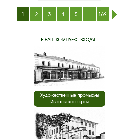
1
2
3
4
5
...
169
след.
В НАШ КОМПЛЕКС ВХОДЯТ:
Художественные промыслы
Ивановского края