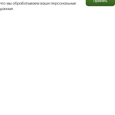
Принять
что мы обрабатываем ваши персональные
данные.
Результаты независимой оценки качества
Бесплатная юридическая помощь
Правила посещения экспозиций и выставок
Copyright © http://www.plyos.org
Плесский государственный
историко-архитектурный и художественный
музей‑заповедник.
Использование и копирование
информации запрещено.
Адрес: Плес, Соборная гора, 1. Тел.: +7 (49339) 4-34-90
Пользовательское соглашение
Политика конфиденциальности