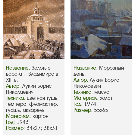
Название:
Золотые
Название:
Морозный
ворота г. Владимира в
день.
XIII в.
Автор:
Лукин Борис
Автор:
Лукин Борис
Николаевич
Николаевич
Техника:
масло
Техника:
цветная тушь,
Материал:
холст
темпера, фломастер,
Год:
1974
гуашь, акварель
Размер:
55х65
Материал:
картон
Год:
1943
Размер:
34х27; 38х31