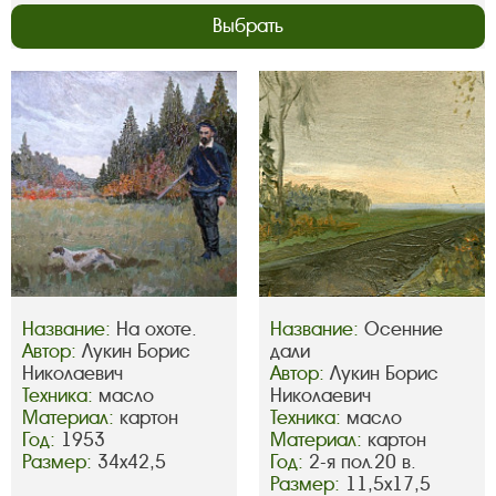
Выбрать
Название:
На охоте.
Название:
Осенние
Автор:
Лукин Борис
дали
Николаевич
Автор:
Лукин Борис
Техника:
масло
Николаевич
Материал:
картон
Техника:
масло
Год:
1953
Материал:
картон
Размер:
34х42,5
Год:
2-я пол.20 в.
Размер:
11,5х17,5