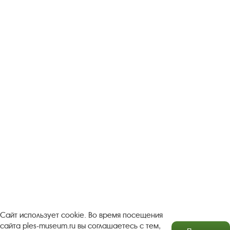
Следите за новостями в соцсетях:
Вконтакте
rutube
Одноклассники
YouTube
Трипадвизор
Посетителям
О музее-заповеднике
Пленэр "Зелёный шум"
Проект Арт-поводОК Плёс
Рекомендации по правилам личной безопасности
Турфирмам
Документы
Застройщикам
Сайт использует cookie. Во время посещения
сайта ples-museum.ru вы соглашаетесь с тем,
Антикоррупционная деятельность