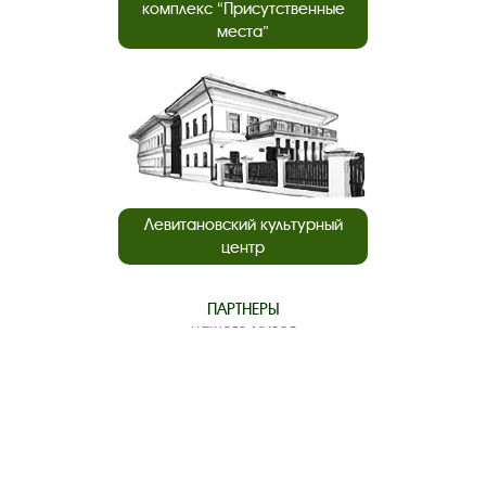
комплекс “Присутственные
места”
Левитановский культурный
центр
ПАРТНЕРЫ
нашего музея