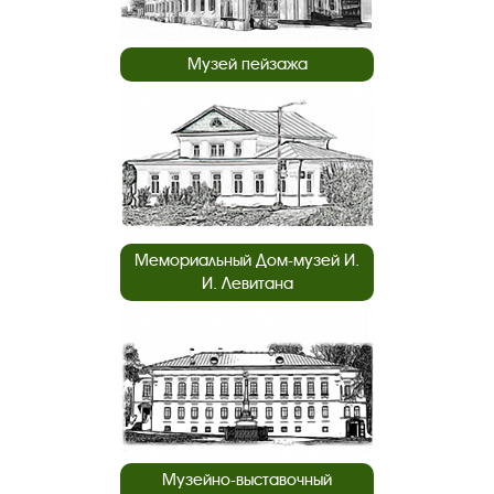
Музей пейзажа
Мемориальный Дом-музей И.
И. Левитана
Музейно-выставочный