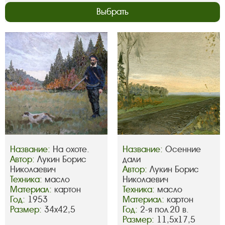
Выбрать
Название:
На охоте.
Название:
Осенние
Автор:
Лукин Борис
дали
Николаевич
Автор:
Лукин Борис
Техника:
масло
Николаевич
Материал:
картон
Техника:
масло
Год:
1953
Материал:
картон
Размер:
34х42,5
Год:
2-я пол.20 в.
Размер:
11,5х17,5