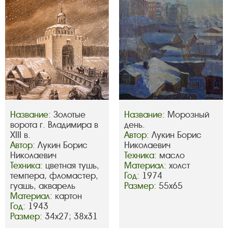
Название:
Золотые
Название:
Морозный
ворота г. Владимира в
день.
XIII в.
Автор:
Лукин Борис
Автор:
Лукин Борис
Николаевич
Николаевич
Техника:
масло
Техника:
цветная тушь,
Материал:
холст
темпера, фломастер,
Год:
1974
гуашь, акварель
Размер:
55х65
Материал:
картон
Год:
1943
Размер:
34х27; 38х31