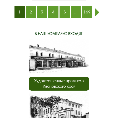
1
2
3
4
5
...
169
след.
В НАШ КОМПЛЕКС ВХОДЯТ:
Художественные промыслы
Ивановского края