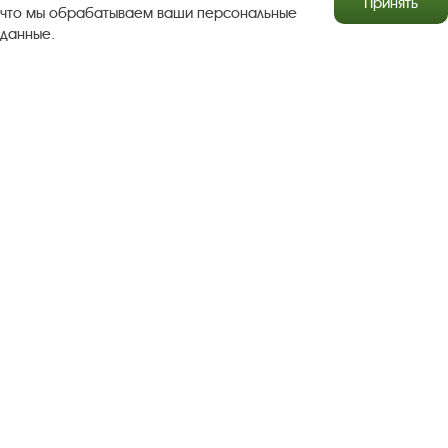
Принять
что мы обрабатываем ваши персональные
данные.
Результаты независимой оценки качества
Бесплатная юридическая помощь
Правила посещения экспозиций и выставок
Copyright © http://www.plyos.org
Плесский государственный
историко-архитектурный и художественный
музей‑заповедник.
Использование и копирование
информации запрещено.
Адрес: Плес, Соборная гора, 1. Тел.: +7 (49339) 4-34-90
Пользовательское соглашение
Политика конфиденциальности