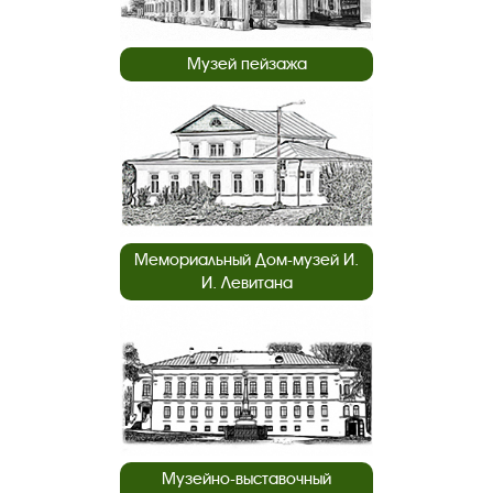
Музей пейзажа
Мемориальный Дом-музей И.
И. Левитана
Музейно-выставочный