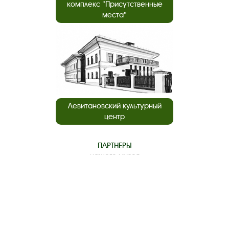
комплекс “Присутственные
места”
Левитановский культурный
центр
ПАРТНЕРЫ
нашего музея