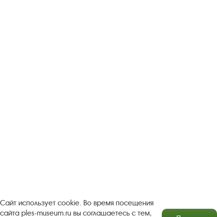
Следите за новостями в соцсетях:
Вконтакте
rutube
Одноклассники
YouTube
Трипадвизор
Посетителям
О музее-заповеднике
Пленэр "Зелёный шум"
Проект Арт-поводОК Плёс
Рекомендации по правилам личной безопасности
Турфирмам
Документы
Застройщикам
Сайт использует cookie. Во время посещения
сайта ples-museum.ru вы соглашаетесь с тем,
Антикоррупционная деятельность