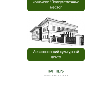
комплекс “Присутственные
места”
Левитановский культурный
центр
ПАРТНЕРЫ
нашего музея