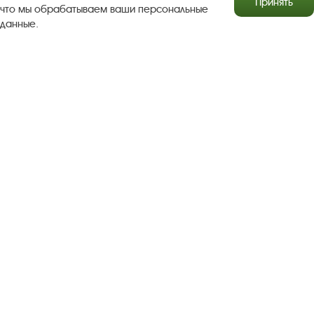
Принять
что мы обрабатываем ваши персональные
данные.
Результаты независимой оценки качества
Бесплатная юридическая помощь
Правила посещения экспозиций и выставок
Copyright © http://www.plyos.org
Плесский государственный
историко-архитектурный и художественный
музей‑заповедник.
Использование и копирование
информации запрещено.
Адрес: Плес, Соборная гора, 1. Тел.: +7 (49339) 4-34-90
Пользовательское соглашение
Политика конфиденциальности