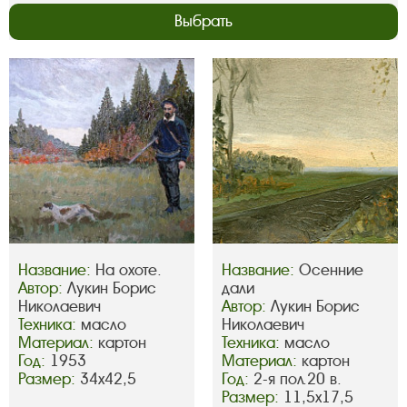
Выбрать
Название:
На охоте.
Название:
Осенние
Автор:
Лукин Борис
дали
Николаевич
Автор:
Лукин Борис
Техника:
масло
Николаевич
Материал:
картон
Техника:
масло
Год:
1953
Материал:
картон
Размер:
34х42,5
Год:
2-я пол.20 в.
Размер:
11,5х17,5