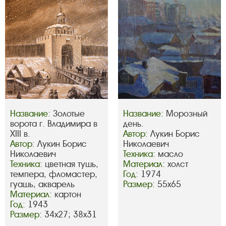
Название:
Золотые
Название:
Морозный
ворота г. Владимира в
день.
XIII в.
Автор:
Лукин Борис
Автор:
Лукин Борис
Николаевич
Николаевич
Техника:
масло
Техника:
цветная тушь,
Материал:
холст
темпера, фломастер,
Год:
1974
гуашь, акварель
Размер:
55х65
Материал:
картон
Год:
1943
Размер:
34х27; 38х31