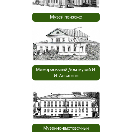
Музей пейзажа
Мемориальный Дом-музей И.
И. Левитана
Музейно-выставочный