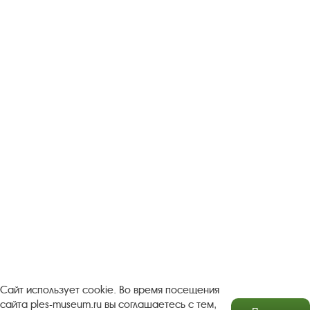
Следите за новостями в соцсетях:
Вконтакте
rutube
Одноклассники
YouTube
Трипадвизор
Посетителям
О музее-заповеднике
Пленэр "Зелёный шум"
Проект Арт-поводОК Плёс
Рекомендации по правилам личной безопасности
Турфирмам
Документы
Застройщикам
Сайт использует cookie. Во время посещения
сайта ples-museum.ru вы соглашаетесь с тем,
Антикоррупционная деятельность