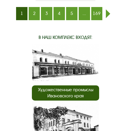
1
2
3
4
5
...
169
след.
В НАШ КОМПЛЕКС ВХОДЯТ:
Художественные промыслы
Ивановского края