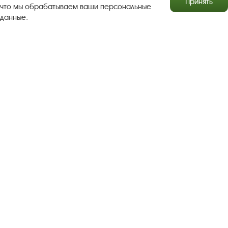
Принять
что мы обрабатываем ваши персональные
данные.
Результаты независимой оценки качества
Бесплатная юридическая помощь
Правила посещения экспозиций и выставок
Copyright © http://www.plyos.org
Плесский государственный
историко-архитектурный и художественный
музей‑заповедник.
Использование и копирование
информации запрещено.
Адрес: Плес, Соборная гора, 1. Тел.: +7 (49339) 4-34-90
Пользовательское соглашение
Политика конфиденциальности