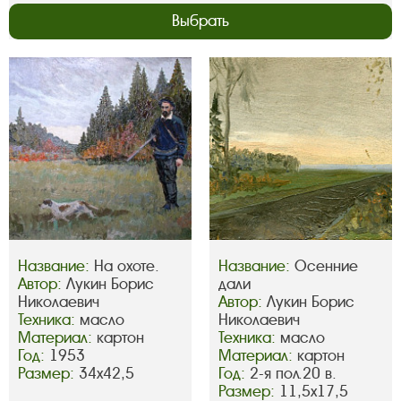
Выбрать
Название:
На охоте.
Название:
Осенние
Автор:
Лукин Борис
дали
Николаевич
Автор:
Лукин Борис
Техника:
масло
Николаевич
Материал:
картон
Техника:
масло
Год:
1953
Материал:
картон
Размер:
34х42,5
Год:
2-я пол.20 в.
Размер:
11,5х17,5