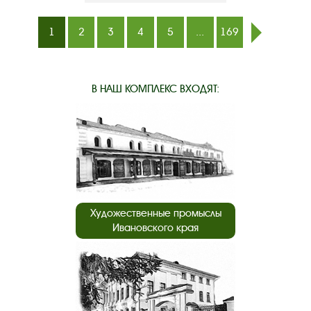
1
2
3
4
5
...
169
след.
В НАШ КОМПЛЕКС ВХОДЯТ:
Художественные промыслы
Ивановского края