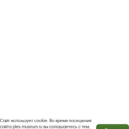
Следите за новостями в соцсетях:
Вконтакте
rutube
Одноклассники
YouTube
Трипадвизор
Посетителям
О музее-заповеднике
Пленэр "Зелёный шум"
Проект Арт-поводОК Плёс
Рекомендации по правилам личной безопасности
Турфирмам
Документы
Застройщикам
Сайт использует cookie. Во время посещения
сайта ples-museum.ru вы соглашаетесь с тем,
Антикоррупционная деятельность