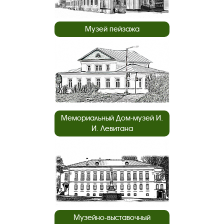
Музей пейзажа
Мемориальный Дом-музей И.
И. Левитана
Музейно-выставочный