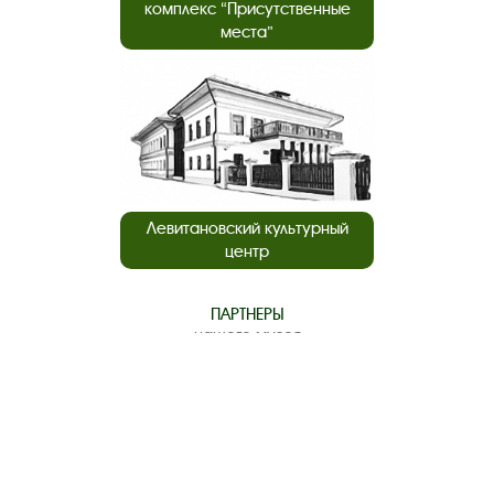
комплекс “Присутственные
места”
Левитановский культурный
центр
ПАРТНЕРЫ
нашего музея