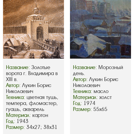
Название:
Золотые
Название:
Морозный
ворота г. Владимира в
день.
XIII в.
Автор:
Лукин Борис
Автор:
Лукин Борис
Николаевич
Николаевич
Техника:
масло
Техника:
цветная тушь,
Материал:
холст
темпера, фломастер,
Год:
1974
гуашь, акварель
Размер:
55х65
Материал:
картон
Год:
1943
Размер:
34х27; 38х31