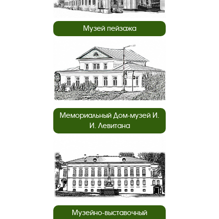
Музей пейзажа
Мемориальный Дом-музей И.
И. Левитана
Музейно-выставочный