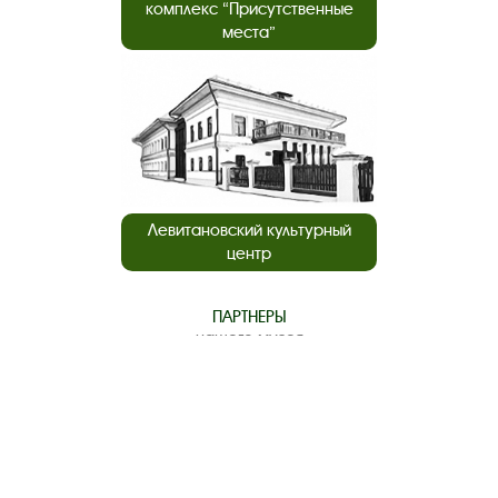
комплекс “Присутственные
места”
Левитановский культурный
центр
ПАРТНЕРЫ
нашего музея