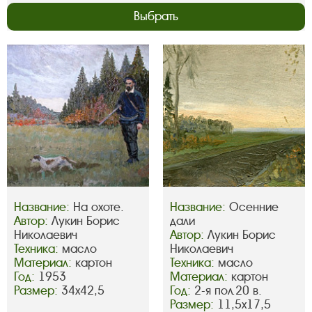
Выбрать
Название:
На охоте.
Название:
Осенние
Автор:
Лукин Борис
дали
Николаевич
Автор:
Лукин Борис
Техника:
масло
Николаевич
Материал:
картон
Техника:
масло
Год:
1953
Материал:
картон
Размер:
34х42,5
Год:
2-я пол.20 в.
Размер:
11,5х17,5