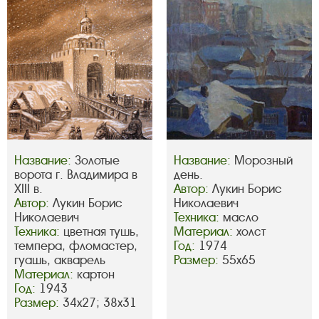
Название:
Золотые
Название:
Морозный
ворота г. Владимира в
день.
XIII в.
Автор:
Лукин Борис
Автор:
Лукин Борис
Николаевич
Николаевич
Техника:
масло
Техника:
цветная тушь,
Материал:
холст
темпера, фломастер,
Год:
1974
гуашь, акварель
Размер:
55х65
Материал:
картон
Год:
1943
Размер:
34х27; 38х31