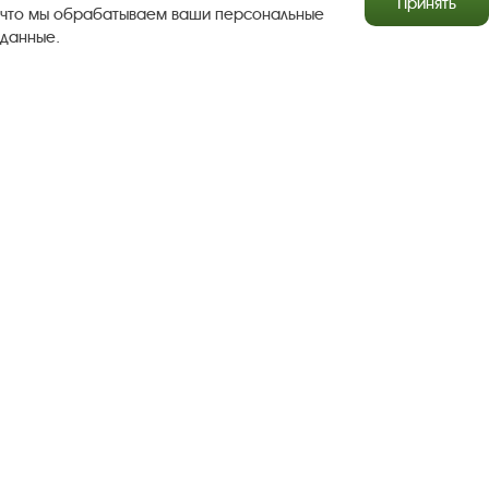
Принять
что мы обрабатываем ваши персональные
данные.
Результаты независимой оценки качества
Бесплатная юридическая помощь
Правила посещения экспозиций и выставок
Copyright © http://www.plyos.org
Плесский государственный
историко-архитектурный и художественный
музей‑заповедник.
Использование и копирование
информации запрещено.
Адрес: Плес, Соборная гора, 1. Тел.: +7 (49339) 4-34-90
Пользовательское соглашение
Политика конфиденциальности