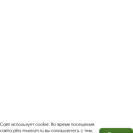
Следите за новостями в соцсетях:
Вконтакте
rutube
Одноклассники
YouTube
Трипадвизор
Посетителям
О музее-заповеднике
Пленэр "Зелёный шум"
Проект Арт-поводОК Плёс
Рекомендации по правилам личной безопасности
Турфирмам
Документы
Застройщикам
Сайт использует cookie. Во время посещения
сайта ples-museum.ru вы соглашаетесь с тем,
Антикоррупционная деятельность