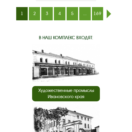
1
2
3
4
5
...
169
след.
В НАШ КОМПЛЕКС ВХОДЯТ:
Художественные промыслы
Ивановского края