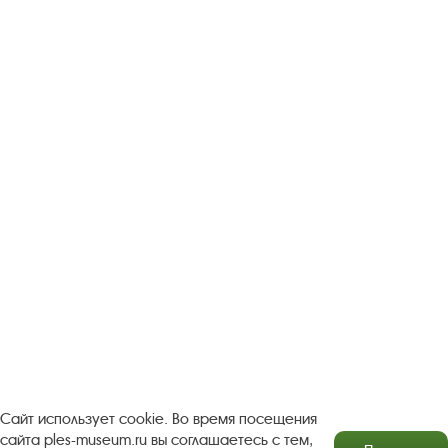
Следите за новостями в соцсетях:
Вконтакте
rutube
Одноклассники
YouTube
Трипадвизор
Посетителям
О музее-заповеднике
Пленэр "Зелёный шум"
Проект Арт-поводОК Плёс
Рекомендации по правилам личной безопасности
Турфирмам
Документы
Застройщикам
Сайт использует cookie. Во время посещения
сайта ples-museum.ru вы соглашаетесь с тем,
Антикоррупционная деятельность