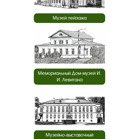
Музей пейзажа
Мемориальный Дом-музей И.
И. Левитана
Музейно-выставочный