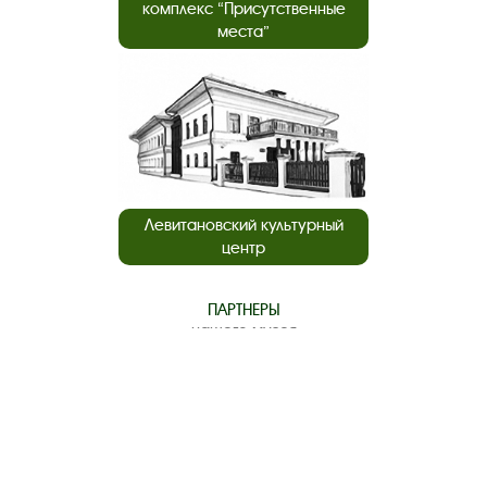
комплекс “Присутственные
места”
Левитановский культурный
центр
ПАРТНЕРЫ
нашего музея