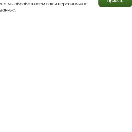
Принять
что мы обрабатываем ваши персональные
данные.
Результаты независимой оценки качества
Бесплатная юридическая помощь
Правила посещения экспозиций и выставок
Copyright © http://www.plyos.org
Плесский государственный
историко-архитектурный и художественный
музей‑заповедник.
Использование и копирование
информации запрещено.
Адрес: Плес, Соборная гора, 1. Тел.: +7 (49339) 4-34-90
Пользовательское соглашение
Политика конфиденциальности