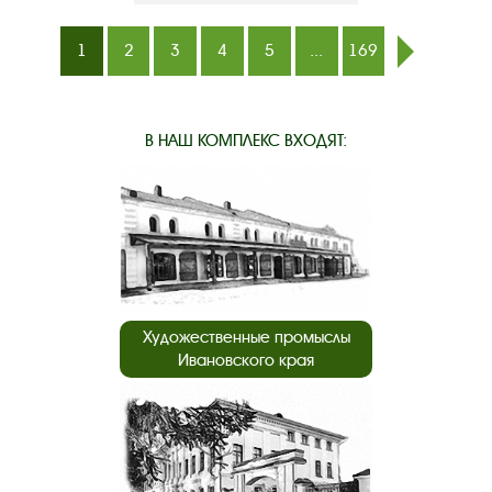
1
2
3
4
5
...
169
след.
В НАШ КОМПЛЕКС ВХОДЯТ:
Художественные промыслы
Ивановского края