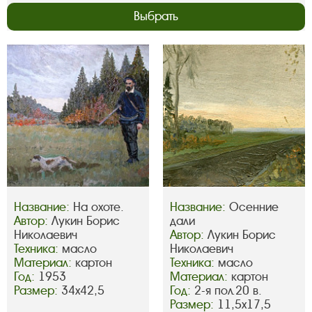
Выбрать
Название:
На охоте.
Название:
Осенние
Автор:
Лукин Борис
дали
Николаевич
Автор:
Лукин Борис
Техника:
масло
Николаевич
Материал:
картон
Техника:
масло
Год:
1953
Материал:
картон
Размер:
34х42,5
Год:
2-я пол.20 в.
Размер:
11,5х17,5