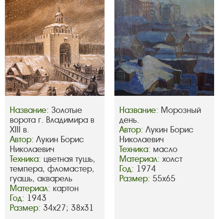
Название:
Золотые
Название:
Морозный
ворота г. Владимира в
день.
XIII в.
Автор:
Лукин Борис
Автор:
Лукин Борис
Николаевич
Николаевич
Техника:
масло
Техника:
цветная тушь,
Материал:
холст
темпера, фломастер,
Год:
1974
гуашь, акварель
Размер:
55х65
Материал:
картон
Год:
1943
Размер:
34х27; 38х31