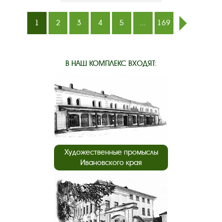
1
2
3
4
5
...
169
след.
В НАШ КОМПЛЕКС ВХОДЯТ:
Художественные промыслы
Ивановского края