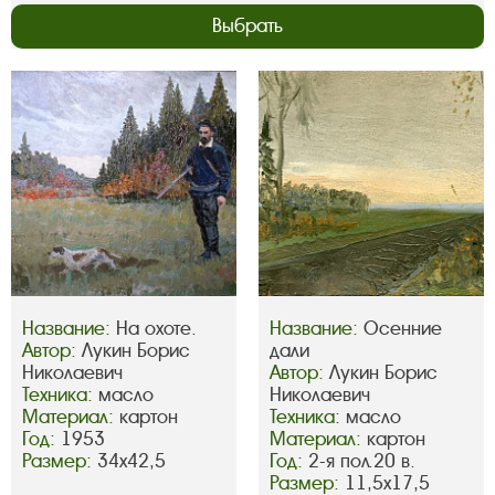
Выбрать
Название:
На охоте.
Название:
Осенние
Автор:
Лукин Борис
дали
Николаевич
Автор:
Лукин Борис
Техника:
масло
Николаевич
Материал:
картон
Техника:
масло
Год:
1953
Материал:
картон
Размер:
34х42,5
Год:
2-я пол.20 в.
Размер:
11,5х17,5