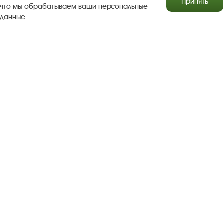
Принять
что мы обрабатываем ваши персональные
данные.
Результаты независимой оценки качества
Бесплатная юридическая помощь
Правила посещения экспозиций и выставок
Copyright © http://www.plyos.org
Плесский государственный
историко-архитектурный и художественный
музей‑заповедник.
Использование и копирование
информации запрещено.
Адрес: Плес, Соборная гора, 1. Тел.: +7 (49339) 4-34-90
Пользовательское соглашение
Политика конфиденциальности