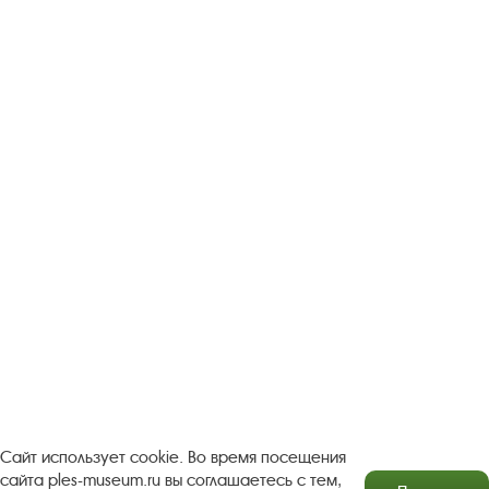
Следите за новостями в соцсетях:
Вконтакте
rutube
Одноклассники
YouTube
Трипадвизор
Посетителям
О музее-заповеднике
Пленэр "Зелёный шум"
Проект Арт-поводОК Плёс
Рекомендации по правилам личной безопасности
Турфирмам
Документы
Застройщикам
Сайт использует cookie. Во время посещения
сайта ples-museum.ru вы соглашаетесь с тем,
Антикоррупционная деятельность