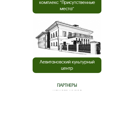
комплекс “Присутственные
места”
Левитановский культурный
центр
ПАРТНЕРЫ
нашего музея