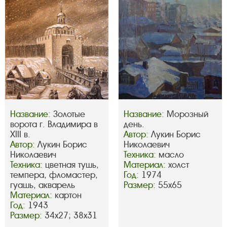
Название:
Золотые
Название:
Морозный
ворота г. Владимира в
день.
XIII в.
Автор:
Лукин Борис
Автор:
Лукин Борис
Николаевич
Николаевич
Техника:
масло
Техника:
цветная тушь,
Материал:
холст
темпера, фломастер,
Год:
1974
гуашь, акварель
Размер:
55х65
Материал:
картон
Год:
1943
Размер:
34х27; 38х31