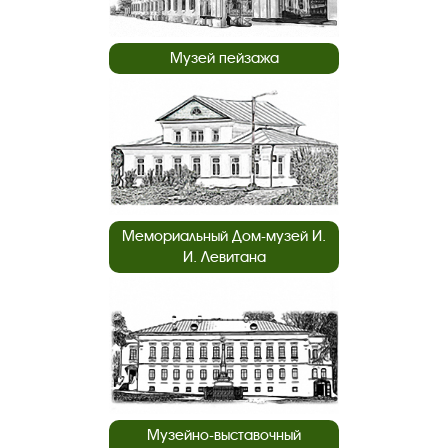
Музей пейзажа
Мемориальный Дом-музей И.
И. Левитана
Музейно-выставочный