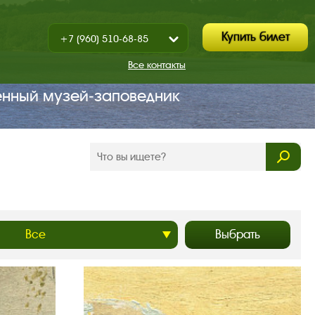
Купить билет
+7 (960) 510-68-85
Показать
+7 (930) 347-67-70
/
Все контакты
Закрыть
енный музей‑заповедник
Выбрать