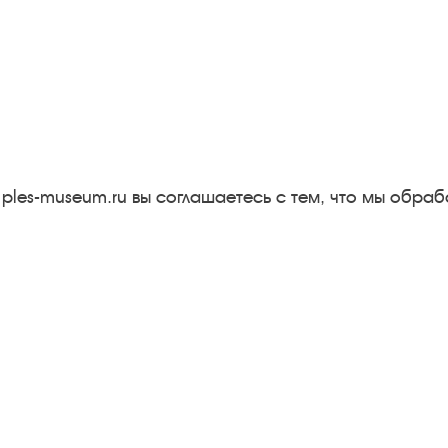
Следите за новостями в соцсетях:
Вконтакте
rutube
Одноклассники
YouTube
Трипадвизор
 ples-museum.ru вы соглашаетесь с тем, что мы обр
Результаты независимой
оценки качества
м
Бесплатная юридическая
онная
помощь
Правила посещения
экспозиций и выставок