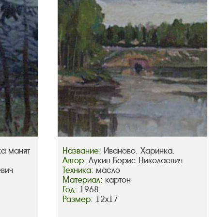
ка манят
Название:
Иваново. Харинка.
Автор:
Лукин Борис Николаевич
евич
Техника:
масло
Материал:
картон
Год:
1968
Размер:
12х17