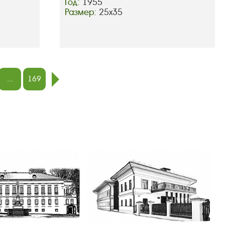
Год:
1955
Размер:
25х35
...
169
след.