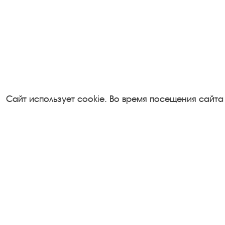
Сайт использует cookie. Во время посещения сайта
Посетителям
Турфирмам
О музее-заповеднике
Документы
Пленэр "Зелёный шум"
Застройщика
Проект Арт-поводОК Плёс
Антикоррупци
Рекомендации по правилам
деятельность
личной безопасности