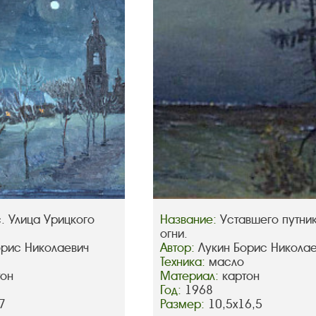
. Улица Урицкого
Название:
Уставшего путни
огни.
орис Николаевич
Автор:
Лукин Борис Никола
Техника:
масло
тон
Материал:
картон
Год:
1968
7
Размер:
10,5х16,5