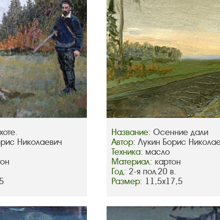
хоте.
Название:
Осенние дали
орис Николаевич
Автор:
Лукин Борис Никола
Техника:
масло
тон
Материал:
картон
Год:
2-я пол.20 в.
5
Размер:
11,5х17,5