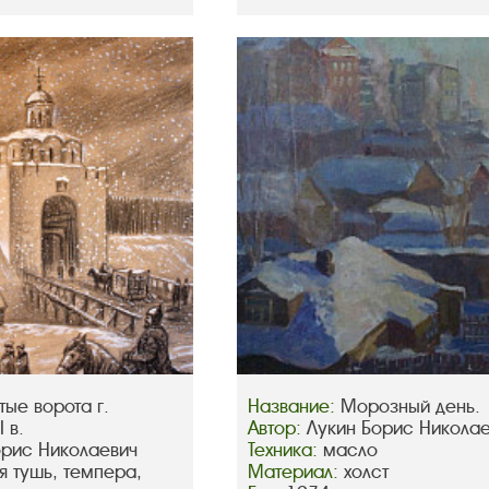
тые ворота г.
Название:
Морозный день.
 в.
Автор:
Лукин Борис Никола
орис Николаевич
Техника:
масло
я тушь, темпера,
Материал:
холст