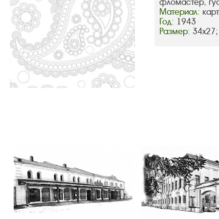
фломастер, гу
Материал:
кар
Год:
1943
Размер:
34х27;