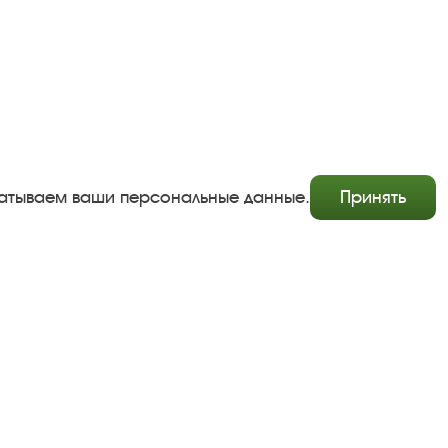
абатываем ваши персональные данные.
Принять
Copyright © http://www.plyos.org
Плесский государственный историко-архитектурный и
художественный музей‑заповедник.
Использование и копирование информации запрещено.
Адрес: Плес, Соборная гора, 1. Тел.: +7 (49339) 4-34-90
Пользовательское соглашение
Политика конфиденциальности