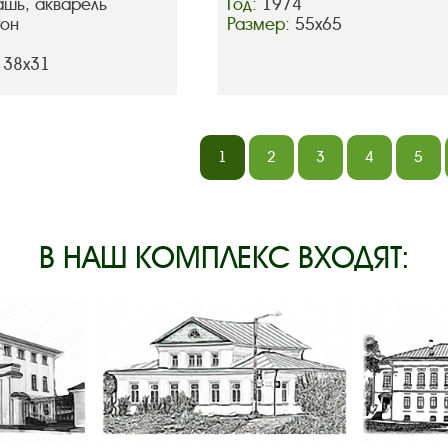
ашь, акварель
Год:
1974
тон
Размер:
55х65
 38х31
1
2
3
4
5
В НАШ КОМПЛЕКС ВХОДЯТ: