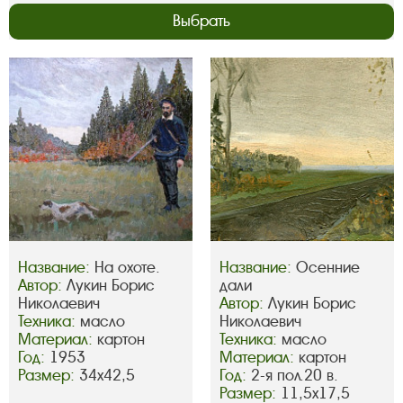
Выбрать
Название:
На охоте.
Название:
Осенние
Автор:
Лукин Борис
дали
Николаевич
Автор:
Лукин Борис
Техника:
масло
Николаевич
Материал:
картон
Техника:
масло
Год:
1953
Материал:
картон
Размер:
34х42,5
Год:
2-я пол.20 в.
Размер:
11,5х17,5