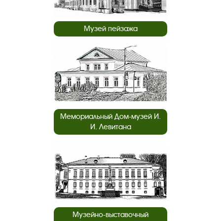
Музей пейзажа
Мемориальный Дом-музей И.
И. Левитана
Музейно-выставочный