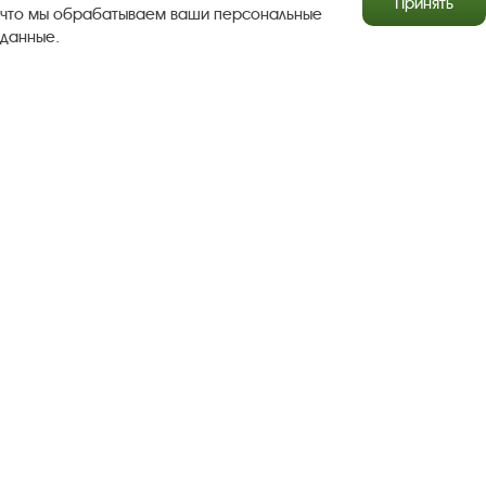
Принять
что мы обрабатываем ваши персональные
данные.
Результаты независимой оценки качества
Бесплатная юридическая помощь
Правила посещения экспозиций и выставок
Copyright © http://www.plyos.org
Плесский государственный
историко-архитектурный и художественный
музей‑заповедник.
Использование и копирование
информации запрещено.
Адрес: Плес, Соборная гора, 1. Тел.: +7 (49339) 4-34-90
Пользовательское соглашение
Политика конфиденциальности