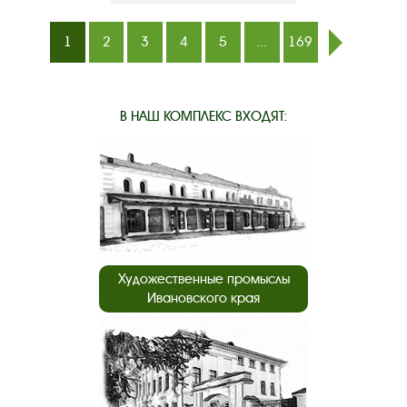
1
2
3
4
5
...
169
след.
В НАШ КОМПЛЕКС ВХОДЯТ:
Художественные промыслы
Ивановского края