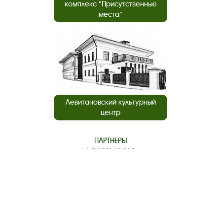
комплекс “Присутственные
места”
Левитановский культурный
центр
ПАРТНЕРЫ
нашего музея