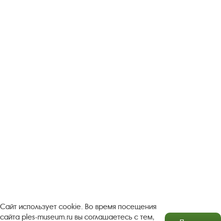
Следите за новостями в соцсетях:
Вконтакте
rutube
Одноклассники
YouTube
Трипадвизор
Посетителям
О музее-заповеднике
Пленэр "Зелёный шум"
Проект Арт-поводОК Плёс
Рекомендации по правилам личной безопасности
Турфирмам
Документы
Застройщикам
Сайт использует cookie. Во время посещения
сайта ples-museum.ru вы соглашаетесь с тем,
Антикоррупционная деятельность