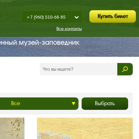
Купить билет
+7 (960) 510-68-85
Показать
+7 (930) 347-67-70
/
Все контакты
Закрыть
енный музей‑заповедник
Выбрать