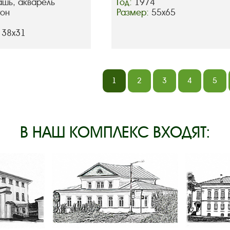
ашь, акварель
Год:
1974
тон
Размер:
55х65
 38х31
1
2
3
4
5
В НАШ КОМПЛЕКС ВХОДЯТ: