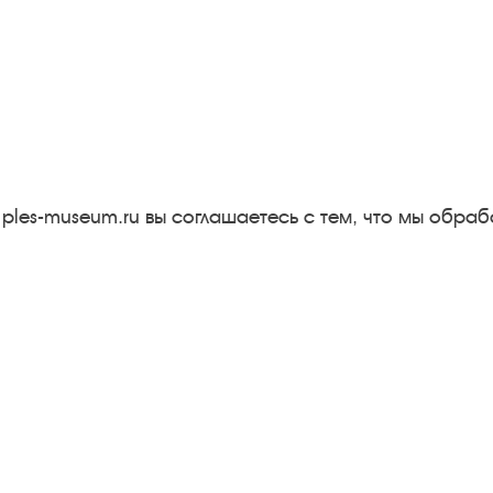
Следите за новостями в соцсетях:
Вконтакте
rutube
Одноклассники
YouTube
Трипадвизор
 ples-museum.ru вы соглашаетесь с тем, что мы обр
Результаты независимой
оценки качества
м
Бесплатная юридическая
онная
помощь
Правила посещения
экспозиций и выставок