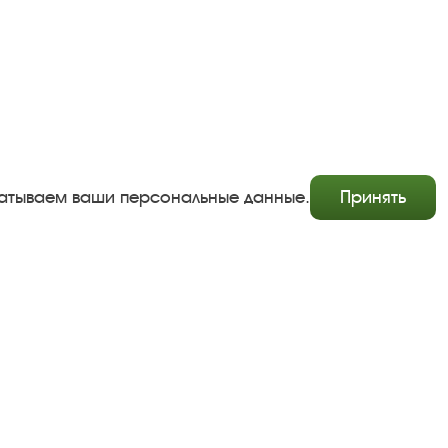
абатываем ваши персональные данные.
Принять
Copyright © http://www.plyos.org
Плесский государственный историко-архитектурный и
художественный музей‑заповедник.
Использование и копирование информации запрещено.
Адрес: Плес, Соборная гора, 1. Тел.: +7 (49339) 4-34-90
Пользовательское соглашение
Политика конфиденциальности