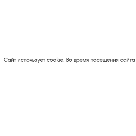
Сайт использует cookie. Во время посещения сайта
Посетителям
Турфирмам
О музее-заповеднике
Документы
Пленэр "Зелёный шум"
Застройщика
Проект Арт-поводОК Плёс
Антикоррупци
Рекомендации по правилам
деятельность
личной безопасности