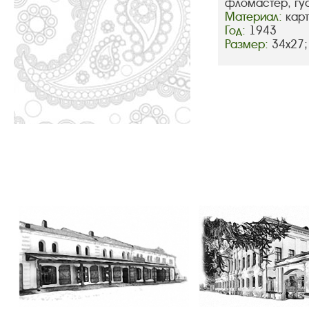
фломастер, гу
Материал:
кар
Год:
1943
Размер:
34х27;