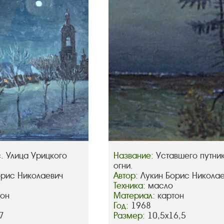
. Улица Урицкого
Название:
Уставшего путни
огни.
орис Николаевич
Автор:
Лукин Борис Никола
Техника:
масло
тон
Материал:
картон
Год:
1968
7
Размер:
10,5х16,5