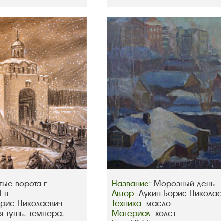
тые ворота г.
Название:
Морозный день.
 в.
Автор:
Лукин Борис Никола
орис Николаевич
Техника:
масло
я тушь, темпера,
Материал:
холст