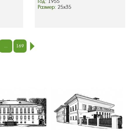
Год:
1955
Размер:
25х35
...
169
след.