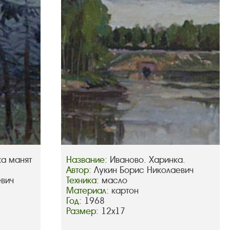
ка манят
Название:
Иваново. Харинка.
Автор:
Лукин Борис Николаевич
евич
Техника:
масло
Материал:
картон
Год:
1968
Размер:
12х17