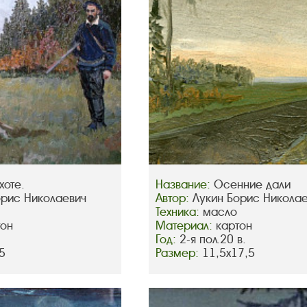
хоте.
Название:
Осенние дали
орис Николаевич
Автор:
Лукин Борис Никола
Техника:
масло
тон
Материал:
картон
Год:
2-я пол.20 в.
5
Размер:
11,5х17,5