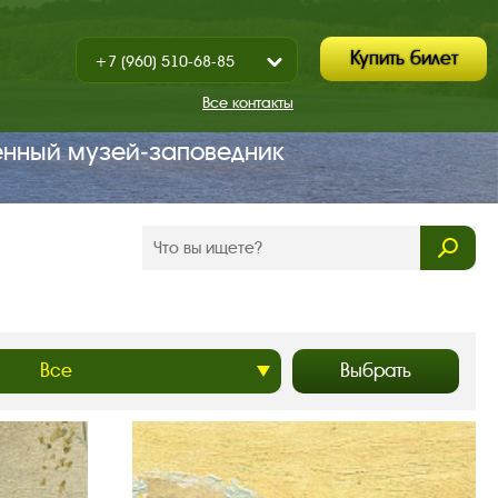
Купить билет
+7 (960) 510-68-85
Показать
+7 (930) 347-67-70
/
Все контакты
Закрыть
енный музей‑заповедник
Выбрать