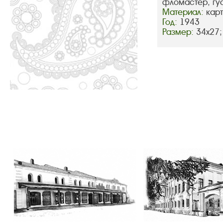
фломастер, гу
Материал:
кар
Год:
1943
Размер:
34х27;