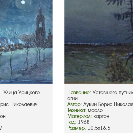
. Улица Урицкого
Название:
Уставшего путни
огни.
орис Николаевич
Автор:
Лукин Борис Никола
Техника:
масло
тон
Материал:
картон
Год:
1968
7
Размер:
10,5х16,5