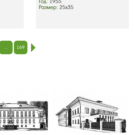
Год:
1955
Размер:
25х35
...
169
след.