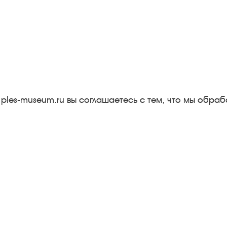
Следите за новостями в соцсетях:
Вконтакте
rutube
Одноклассники
YouTube
Трипадвизор
 ples-museum.ru вы соглашаетесь с тем, что мы обр
Результаты независимой
оценки качества
м
Бесплатная юридическая
онная
помощь
Правила посещения
экспозиций и выставок