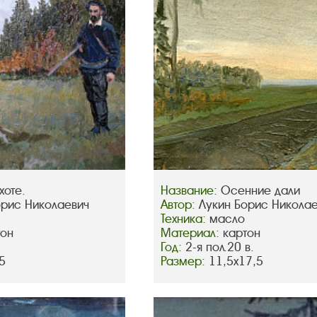
хоте.
Название:
Осенние дали
орис Николаевич
Автор:
Лукин Борис Никола
Техника:
масло
тон
Материал:
картон
Год:
2-я пол.20 в.
5
Размер:
11,5х17,5