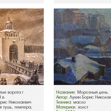
тые ворота г.
Название:
Морозный день.
 в.
Автор:
Лукин Борис Никола
орис Николаевич
Техника:
масло
я тушь, темпера,
Материал:
холст