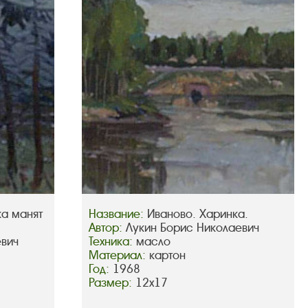
ка манят
Название:
Иваново. Харинка.
Автор:
Лукин Борис Николаевич
евич
Техника:
масло
Материал:
картон
Год:
1968
Размер:
12х17