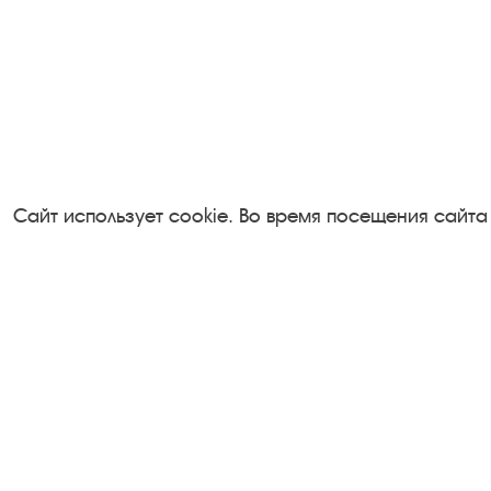
Сайт использует cookie. Во время посещения сайта
Посетителям
Турфирмам
О музее-заповеднике
Документы
Пленэр "Зелёный шум"
Застройщика
Проект Арт-поводОК Плёс
Антикоррупци
Рекомендации по правилам
деятельность
личной безопасности