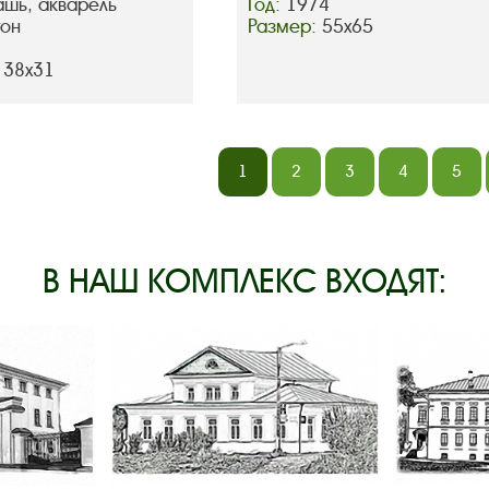
ашь, акварель
Год:
1974
тон
Размер:
55х65
 38х31
1
2
3
4
5
В НАШ КОМПЛЕКС ВХОДЯТ: