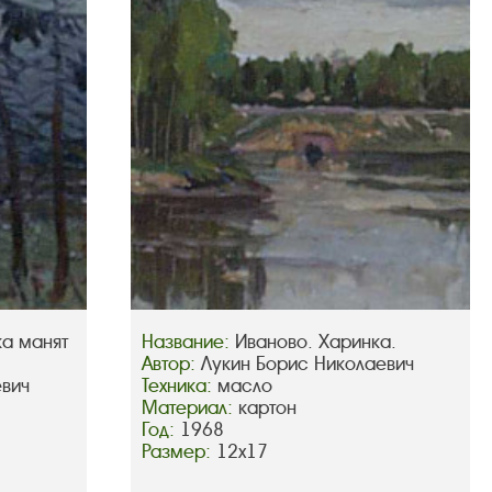
ка манят
Название:
Иваново. Харинка.
Автор:
Лукин Борис Николаевич
евич
Техника:
масло
Материал:
картон
Год:
1968
Размер:
12х17