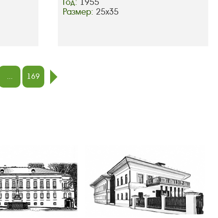
Год:
1955
Размер:
25х35
...
169
след.