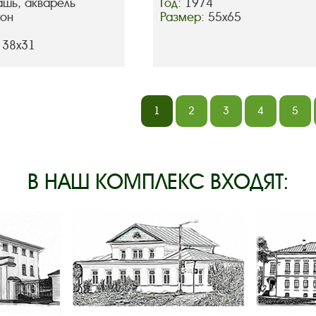
ашь, акварель
Год:
1974
тон
Размер:
55х65
 38х31
1
2
3
4
5
В НАШ КОМПЛЕКС ВХОДЯТ: