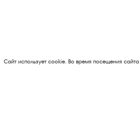
Сайт использует cookie. Во время посещения сайта
Посетителям
Турфирмам
О музее-заповеднике
Документы
Пленэр "Зелёный шум"
Застройщика
Проект Арт-поводОК Плёс
Антикоррупци
Рекомендации по правилам
деятельность
личной безопасности