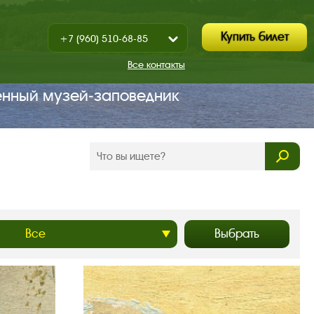
Купить билет
+7 (960) 510-68-85
Показать
+7 (930) 347-67-70
/
Все контакты
Закрыть
енный музей‑заповедник
Выбрать