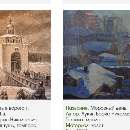
тые ворота г.
Название:
Морозный день.
 в.
Автор:
Лукин Борис Никола
орис Николаевич
Техника:
масло
я тушь, темпера,
Материал:
холст