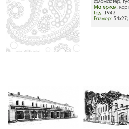
фломастер, гу
Материал:
кар
Год:
1943
Размер:
34х27;