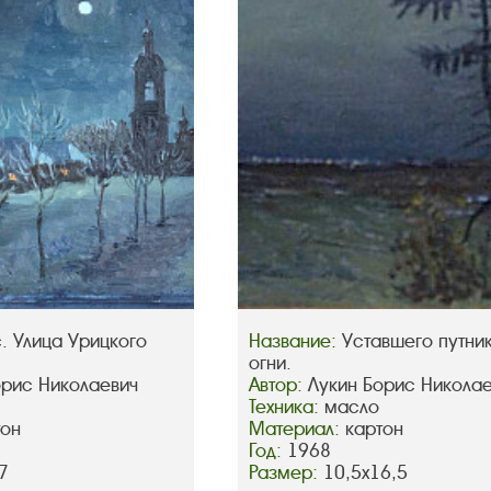
. Улица Урицкого
Название:
Уставшего путни
огни.
орис Николаевич
Автор:
Лукин Борис Никола
Техника:
масло
тон
Материал:
картон
Год:
1968
7
Размер:
10,5х16,5