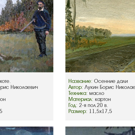
хоте.
Название:
Осенние дали
орис Николаевич
Автор:
Лукин Борис Никола
Техника:
масло
тон
Материал:
картон
Год:
2-я пол.20 в.
5
Размер:
11,5х17,5