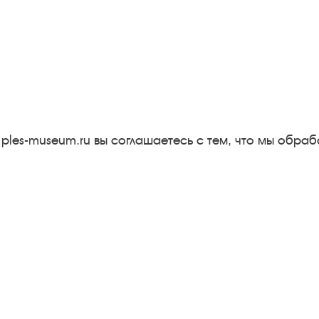
Следите за новостями в соцсетях:
Вконтакте
rutube
Одноклассники
YouTube
Трипадвизор
 ples-museum.ru вы соглашаетесь с тем, что мы обр
Результаты независимой
оценки качества
м
Бесплатная юридическая
онная
помощь
Правила посещения
экспозиций и выставок