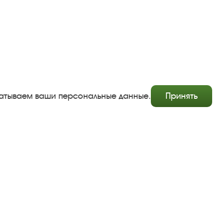
абатываем ваши персональные данные.
Принять
Copyright © http://www.plyos.org
Плесский государственный историко-архитектурный и
художественный музей‑заповедник.
Использование и копирование информации запрещено.
Адрес: Плес, Соборная гора, 1. Тел.: +7 (49339) 4-34-90
Пользовательское соглашение
Политика конфиденциальности