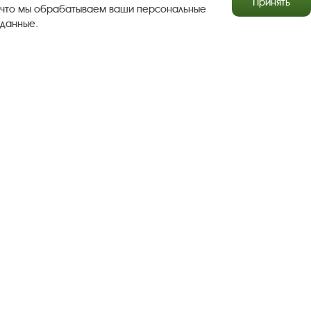
Принять
что мы обрабатываем ваши персональные
данные.
Результаты независимой оценки качества
Бесплатная юридическая помощь
Правила посещения экспозиций и выставок
Copyright © http://www.plyos.org
Плесский государственный
историко-архитектурный и художественный
музей‑заповедник.
Использование и копирование
информации запрещено.
Адрес: Плес, Соборная гора, 1. Тел.: +7 (49339) 4-34-90
Пользовательское соглашение
Политика конфиденциальности