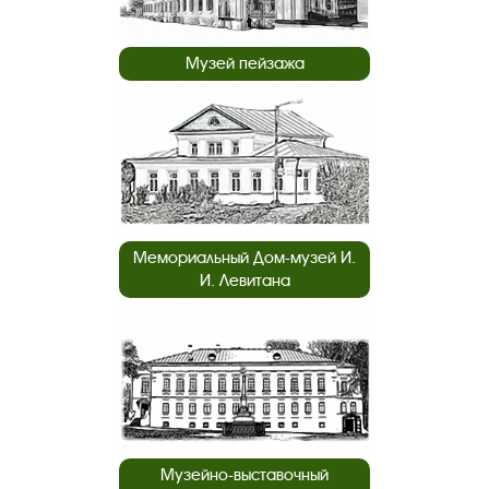
Музей пейзажа
Мемориальный Дом-музей И.
И. Левитана
Музейно-выставочный