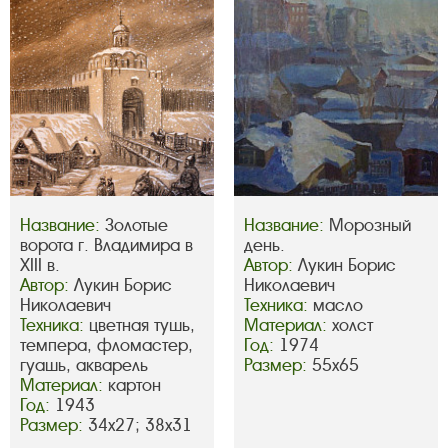
Название:
Золотые
Название:
Морозный
ворота г. Владимира в
день.
XIII в.
Автор:
Лукин Борис
Автор:
Лукин Борис
Николаевич
Николаевич
Техника:
масло
Техника:
цветная тушь,
Материал:
холст
темпера, фломастер,
Год:
1974
гуашь, акварель
Размер:
55х65
Материал:
картон
Год:
1943
Размер:
34х27; 38х31