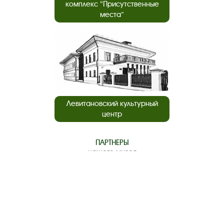
комплекс “Присутственные
места”
Левитановский культурный
центр
ПАРТНЕРЫ
нашего музея