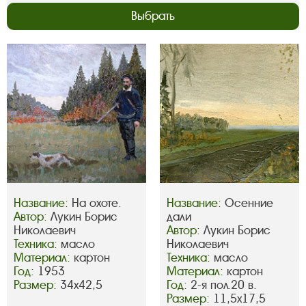
Выбрать
Название:
На охоте.
Название:
Осенние
Автор:
Лукин Борис
дали
Николаевич
Автор:
Лукин Борис
Техника:
масло
Николаевич
Материал:
картон
Техника:
масло
Год:
1953
Материал:
картон
Размер:
34х42,5
Год:
2-я пол.20 в.
Размер:
11,5х17,5