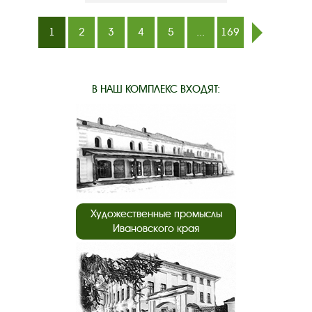
1
2
3
4
5
...
169
след.
В НАШ КОМПЛЕКС ВХОДЯТ:
Художественные промыслы
Ивановского края