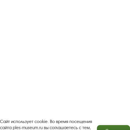
Следите за новостями в соцсетях:
Вконтакте
rutube
Одноклассники
YouTube
Трипадвизор
Посетителям
О музее-заповеднике
Пленэр "Зелёный шум"
Проект Арт-поводОК Плёс
Рекомендации по правилам личной безопасности
Турфирмам
Документы
Застройщикам
Сайт использует cookie. Во время посещения
сайта ples-museum.ru вы соглашаетесь с тем,
Антикоррупционная деятельность