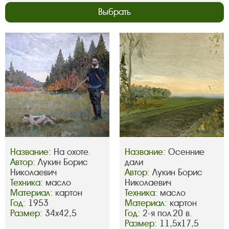
Выбрать
Название:
На охоте.
Название:
Осенние
Автор:
Лукин Борис
дали
Николаевич
Автор:
Лукин Борис
Техника:
масло
Николаевич
Материал:
картон
Техника:
масло
Год:
1953
Материал:
картон
Размер:
34х42,5
Год:
2-я пол.20 в.
Размер:
11,5х17,5