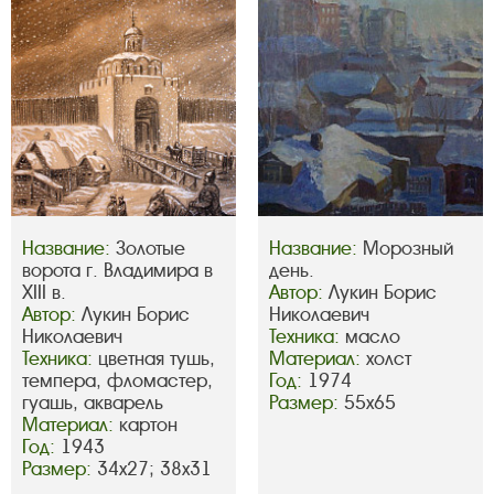
Название:
Золотые
Название:
Морозный
ворота г. Владимира в
день.
XIII в.
Автор:
Лукин Борис
Автор:
Лукин Борис
Николаевич
Николаевич
Техника:
масло
Техника:
цветная тушь,
Материал:
холст
темпера, фломастер,
Год:
1974
гуашь, акварель
Размер:
55х65
Материал:
картон
Год:
1943
Размер:
34х27; 38х31