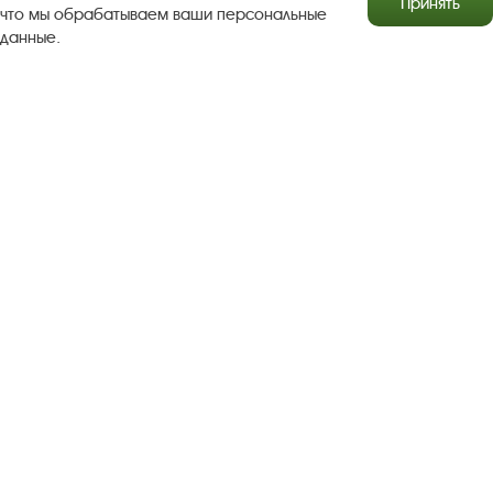
Принять
что мы обрабатываем ваши персональные
данные.
Результаты независимой оценки качества
Бесплатная юридическая помощь
Правила посещения экспозиций и выставок
Copyright © http://www.plyos.org
Плесский государственный
историко-архитектурный и художественный
музей‑заповедник.
Использование и копирование
информации запрещено.
Адрес: Плес, Соборная гора, 1. Тел.: +7 (49339) 4-34-90
Пользовательское соглашение
Политика конфиденциальности