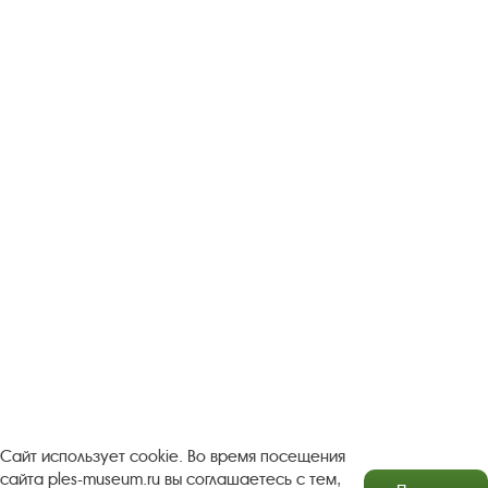
Следите за новостями в соцсетях:
Вконтакте
rutube
Одноклассники
YouTube
Трипадвизор
Посетителям
О музее-заповеднике
Пленэр "Зелёный шум"
Проект Арт-поводОК Плёс
Рекомендации по правилам личной безопасности
Турфирмам
Документы
Застройщикам
Сайт использует cookie. Во время посещения
сайта ples-museum.ru вы соглашаетесь с тем,
Антикоррупционная деятельность