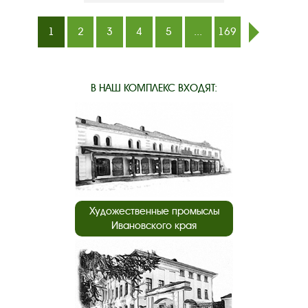
1
2
3
4
5
...
169
след.
В НАШ КОМПЛЕКС ВХОДЯТ:
Художественные промыслы
Ивановского края