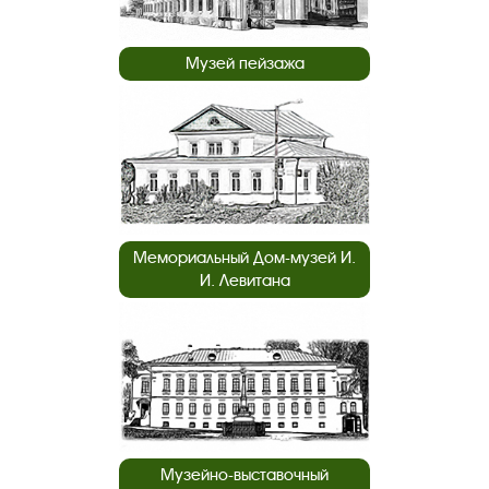
Музей пейзажа
Мемориальный Дом-музей И.
И. Левитана
Музейно-выставочный