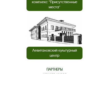
комплекс “Присутственные
места”
Левитановский культурный
центр
ПАРТНЕРЫ
нашего музея