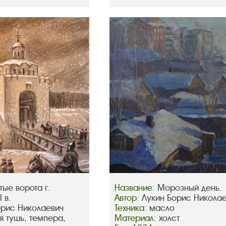
тые ворота г.
Название:
Морозный день.
 в.
Автор:
Лукин Борис Никола
орис Николаевич
Техника:
масло
я тушь, темпера,
Материал:
холст