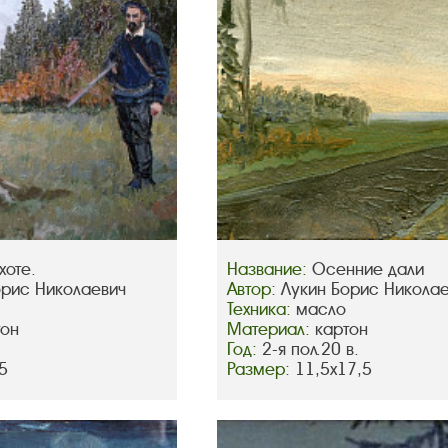
хоте.
Название:
Осенние дали
орис Николаевич
Автор:
Лукин Борис Никола
Техника:
масло
тон
Материал:
картон
Год:
2-я пол.20 в.
5
Размер:
11,5х17,5