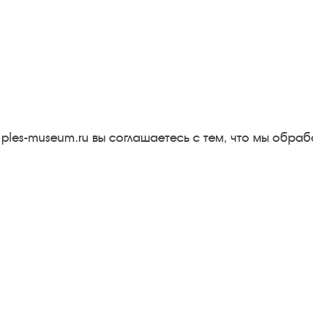
Следите за новостями в соцсетях:
Вконтакте
rutube
Одноклассники
YouTube
Трипадвизор
 ples-museum.ru вы соглашаетесь с тем, что мы обр
Результаты независимой
оценки качества
м
Бесплатная юридическая
онная
помощь
Правила посещения
экспозиций и выставок