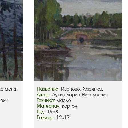
ка манят
Название:
Иваново. Харинка.
Автор:
Лукин Борис Николаевич
евич
Техника:
масло
Материал:
картон
Год:
1968
Размер:
12х17