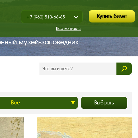
Купить билет
+7 (960) 510-68-85
Показать
+7 (930) 347-67-70
/
Все контакты
Закрыть
енный музей‑заповедник
Выбрать