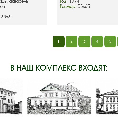
ашь, акварель
Год:
1974
тон
Размер:
55х65
 38х31
1
2
3
4
5
В НАШ КОМПЛЕКС ВХОДЯТ: