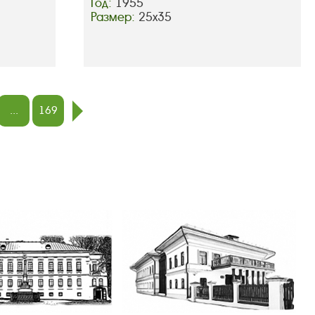
Год:
1955
Размер:
25х35
...
169
след.