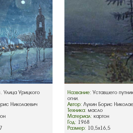
. Улица Урицкого
Название:
Уставшего путни
огни.
орис Николаевич
Автор:
Лукин Борис Никола
Техника:
масло
тон
Материал:
картон
Год:
1968
7
Размер:
10,5х16,5