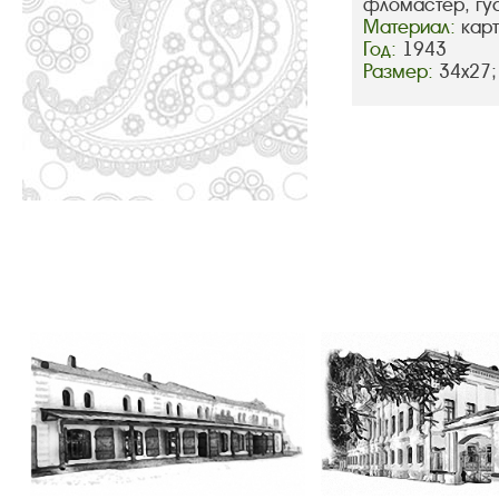
фломастер, гу
Материал:
кар
Год:
1943
Размер:
34х27;