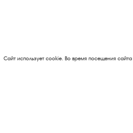
Сайт использует cookie. Во время посещения сайта
Посетителям
Турфирмам
О музее-заповеднике
Документы
Пленэр "Зелёный шум"
Застройщика
Проект Арт-поводОК Плёс
Антикоррупци
Рекомендации по правилам
деятельность
личной безопасности