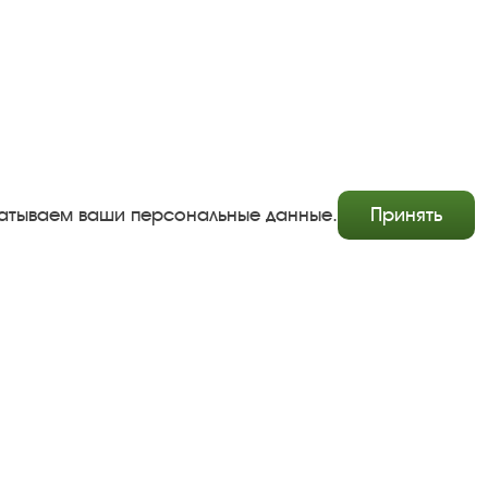
абатываем ваши персональные данные.
Принять
Copyright © http://www.plyos.org
Плесский государственный историко-архитектурный и
художественный музей‑заповедник.
Использование и копирование информации запрещено.
Адрес: Плес, Соборная гора, 1. Тел.: +7 (49339) 4-34-90
Пользовательское соглашение
Политика конфиденциальности