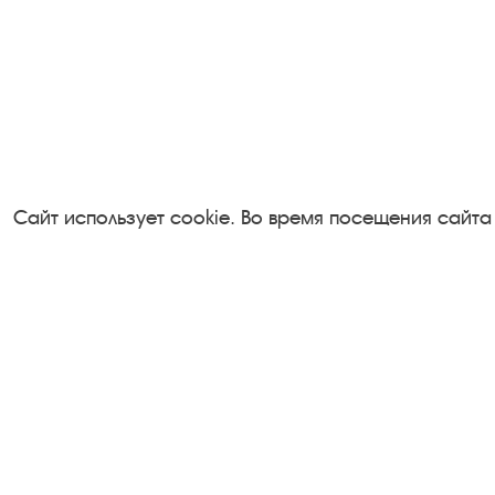
Сайт использует cookie. Во время посещения сайта
Посетителям
Турфирмам
О музее-заповеднике
Документы
Пленэр "Зелёный шум"
Застройщика
Проект Арт-поводОК Плёс
Антикоррупци
Рекомендации по правилам
деятельность
личной безопасности