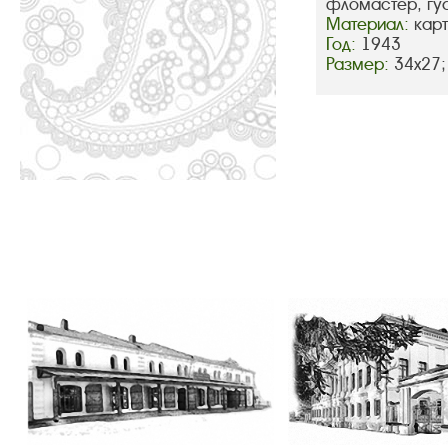
фломастер, гу
Материал:
кар
Год:
1943
Размер:
34х27;