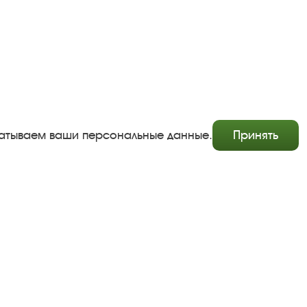
абатываем ваши персональные данные.
Принять
Copyright © http://www.plyos.org
Плесский государственный историко-архитектурный и
художественный музей‑заповедник.
Использование и копирование информации запрещено.
Адрес: Плес, Соборная гора, 1. Тел.: +7 (49339) 4-34-90
Пользовательское соглашение
Политика конфиденциальности