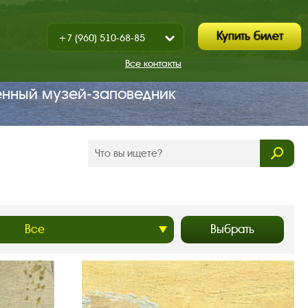
Купить билет
+7 (960) 510-68-85
Показать
+7 (930) 347-67-70
/
Все контакты
Закрыть
енный музей‑заповедник
Выбрать