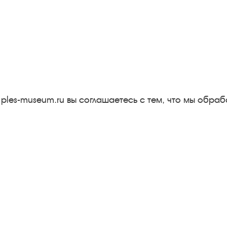
Следите за новостями в соцсетях:
Вконтакте
rutube
Одноклассники
YouTube
Трипадвизор
 ples-museum.ru вы соглашаетесь с тем, что мы обр
Результаты независимой
оценки качества
м
Бесплатная юридическая
онная
помощь
Правила посещения
экспозиций и выставок