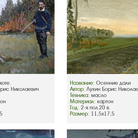
хоте.
Название:
Осенние дали
орис Николаевич
Автор:
Лукин Борис Никола
Техника:
масло
тон
Материал:
картон
Год:
2-я пол.20 в.
5
Размер:
11,5х17,5