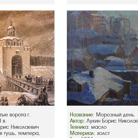
тые ворота г.
Название:
Морозный день.
 в.
Автор:
Лукин Борис Никола
орис Николаевич
Техника:
масло
я тушь, темпера,
Материал:
холст