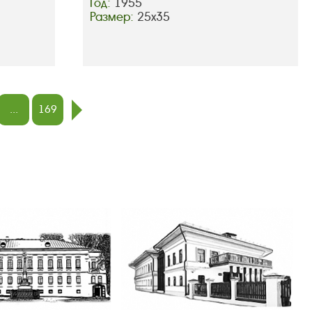
Год:
1955
Размер:
25х35
...
169
след.