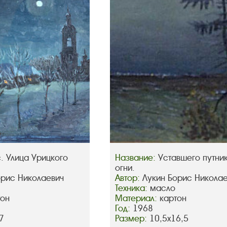
. Улица Урицкого
Название:
Уставшего путни
огни.
орис Николаевич
Автор:
Лукин Борис Никола
Техника:
масло
тон
Материал:
картон
Год:
1968
7
Размер:
10,5х16,5