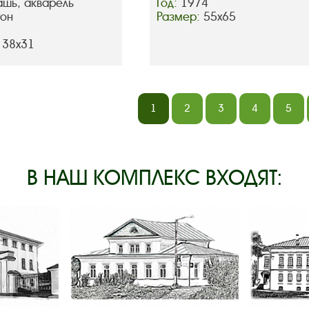
ашь, акварель
Год:
1974
тон
Размер:
55х65
 38х31
1
2
3
4
5
В НАШ КОМПЛЕКС ВХОДЯТ: