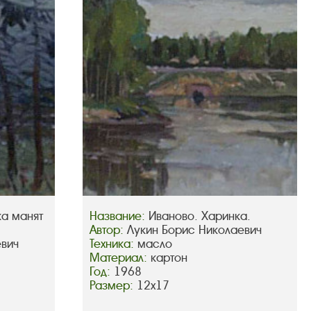
ка манят
Название:
Иваново. Харинка.
Автор:
Лукин Борис Николаевич
евич
Техника:
масло
Материал:
картон
Год:
1968
Размер:
12х17