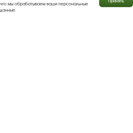
Принять
что мы обрабатываем ваши персональные
данные.
Результаты независимой оценки качества
Бесплатная юридическая помощь
Правила посещения экспозиций и выставок
Copyright © http://www.plyos.org
Плесский государственный
историко-архитектурный и художественный
музей‑заповедник.
Использование и копирование
информации запрещено.
Адрес: Плес, Соборная гора, 1. Тел.: +7 (49339) 4-34-90
Пользовательское соглашение
Политика конфиденциальности