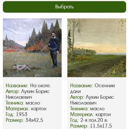
Выбрать
Название:
На охоте.
Название:
Осенние
Автор:
Лукин Борис
дали
Николаевич
Автор:
Лукин Борис
Техника:
масло
Николаевич
Материал:
картон
Техника:
масло
Год:
1953
Материал:
картон
Размер:
34х42,5
Год:
2-я пол.20 в.
Размер:
11,5х17,5