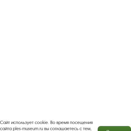
Следите за новостями в соцсетях:
Вконтакте
rutube
Одноклассники
YouTube
Трипадвизор
Посетителям
О музее-заповеднике
Пленэр "Зелёный шум"
Проект Арт-поводОК Плёс
Рекомендации по правилам личной безопасности
Турфирмам
Документы
Застройщикам
Сайт использует cookie. Во время посещения
сайта ples-museum.ru вы соглашаетесь с тем,
Антикоррупционная деятельность