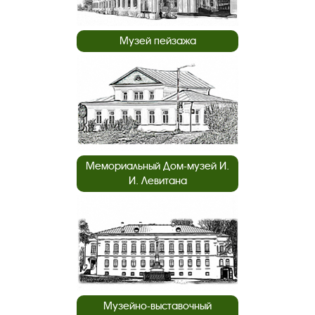
Музей пейзажа
Мемориальный Дом-музей И.
И. Левитана
Музейно-выставочный