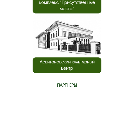
комплекс “Присутственные
места”
Левитановский культурный
центр
ПАРТНЕРЫ
нашего музея