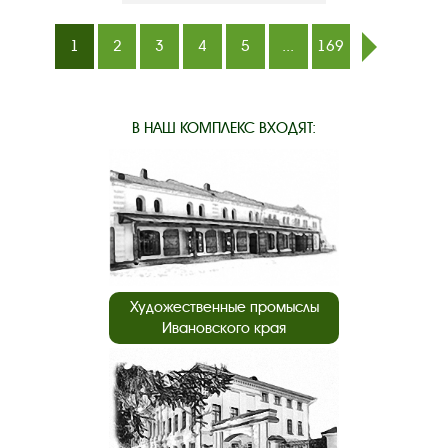
1
2
3
4
5
...
169
след.
В НАШ КОМПЛЕКС ВХОДЯТ:
Художественные промыслы
Ивановского края