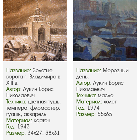
Название:
Золотые
Название:
Морозный
ворота г. Владимира в
день.
XIII в.
Автор:
Лукин Борис
Автор:
Лукин Борис
Николаевич
Николаевич
Техника:
масло
Техника:
цветная тушь,
Материал:
холст
темпера, фломастер,
Год:
1974
гуашь, акварель
Размер:
55х65
Материал:
картон
Год:
1943
Размер:
34х27; 38х31