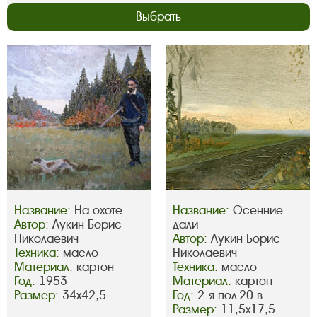
Выбрать
Название:
На охоте.
Название:
Осенние
Автор:
Лукин Борис
дали
Николаевич
Автор:
Лукин Борис
Техника:
масло
Николаевич
Материал:
картон
Техника:
масло
Год:
1953
Материал:
картон
Размер:
34х42,5
Год:
2-я пол.20 в.
Размер:
11,5х17,5