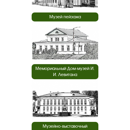
Музей пейзажа
Мемориальный Дом-музей И.
И. Левитана
Музейно-выставочный