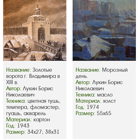
Название:
Золотые
Название:
Морозный
ворота г. Владимира в
день.
XIII в.
Автор:
Лукин Борис
Автор:
Лукин Борис
Николаевич
Николаевич
Техника:
масло
Техника:
цветная тушь,
Материал:
холст
темпера, фломастер,
Год:
1974
гуашь, акварель
Размер:
55х65
Материал:
картон
Год:
1943
Размер:
34х27; 38х31