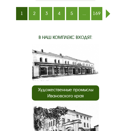
1
2
3
4
5
...
169
след.
В НАШ КОМПЛЕКС ВХОДЯТ:
Художественные промыслы
Ивановского края