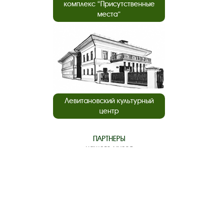
комплекс “Присутственные
места”
Левитановский культурный
центр
ПАРТНЕРЫ
нашего музея