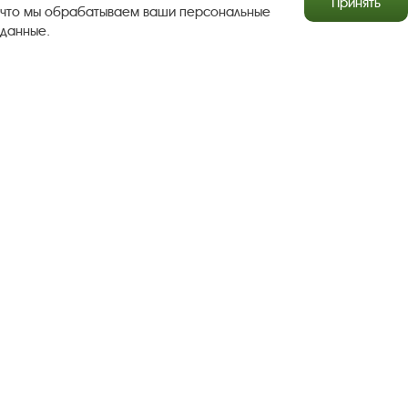
Принять
что мы обрабатываем ваши персональные
данные.
Результаты независимой оценки качества
Бесплатная юридическая помощь
Правила посещения экспозиций и выставок
Copyright © http://www.plyos.org
Плесский государственный
историко-архитектурный и художественный
музей‑заповедник.
Использование и копирование
информации запрещено.
Адрес: Плес, Соборная гора, 1. Тел.: +7 (49339) 4-34-90
Пользовательское соглашение
Политика конфиденциальности