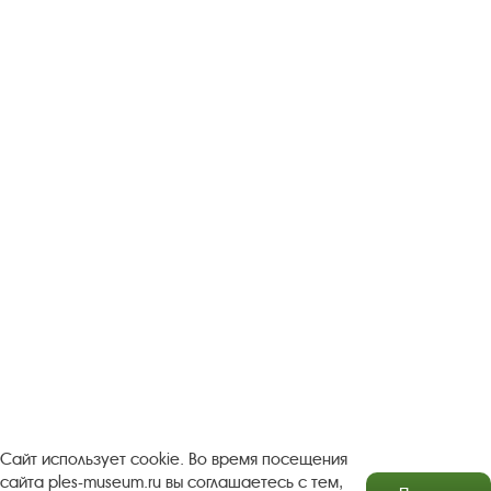
Следите за новостями в соцсетях:
Вконтакте
rutube
Одноклассники
YouTube
Трипадвизор
Посетителям
О музее-заповеднике
Пленэр "Зелёный шум"
Проект Арт-поводОК Плёс
Рекомендации по правилам личной безопасности
Турфирмам
Документы
Застройщикам
Сайт использует cookie. Во время посещения
сайта ples-museum.ru вы соглашаетесь с тем,
Антикоррупционная деятельность