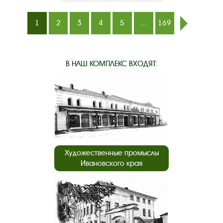
1
2
3
4
5
...
169
след.
В НАШ КОМПЛЕКС ВХОДЯТ:
Художественные промыслы
Ивановского края