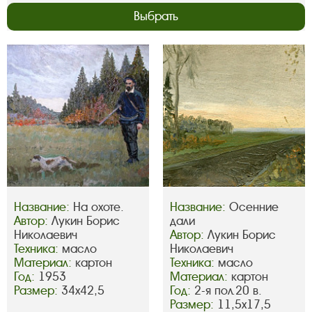
Выбрать
Название:
На охоте.
Название:
Осенние
Автор:
Лукин Борис
дали
Николаевич
Автор:
Лукин Борис
Техника:
масло
Николаевич
Материал:
картон
Техника:
масло
Год:
1953
Материал:
картон
Размер:
34х42,5
Год:
2-я пол.20 в.
Размер:
11,5х17,5