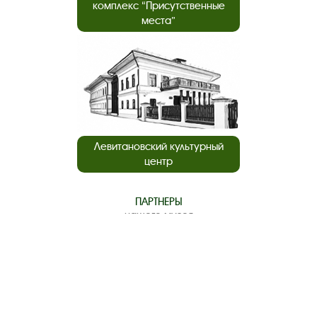
комплекс “Присутственные
места”
Левитановский культурный
центр
ПАРТНЕРЫ
нашего музея