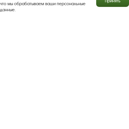
Принять
что мы обрабатываем ваши персональные
данные.
Результаты независимой оценки качества
Бесплатная юридическая помощь
Правила посещения экспозиций и выставок
Copyright © http://www.plyos.org
Плесский государственный
историко-архитектурный и художественный
музей‑заповедник.
Использование и копирование
информации запрещено.
Адрес: Плес, Соборная гора, 1. Тел.: +7 (49339) 4-34-90
Пользовательское соглашение
Политика конфиденциальности