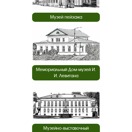
Музей пейзажа
Мемориальный Дом-музей И.
И. Левитана
Музейно-выставочный