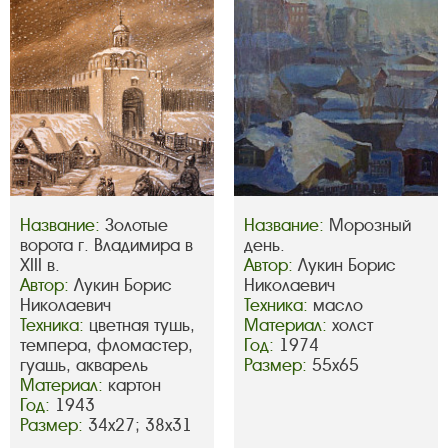
Название:
Золотые
Название:
Морозный
ворота г. Владимира в
день.
XIII в.
Автор:
Лукин Борис
Автор:
Лукин Борис
Николаевич
Николаевич
Техника:
масло
Техника:
цветная тушь,
Материал:
холст
темпера, фломастер,
Год:
1974
гуашь, акварель
Размер:
55х65
Материал:
картон
Год:
1943
Размер:
34х27; 38х31