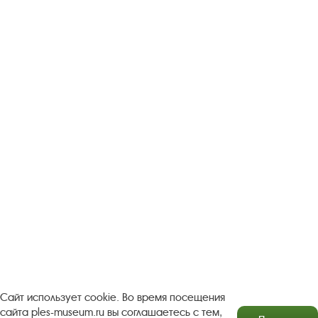
Следите за новостями в соцсетях:
Вконтакте
rutube
Одноклассники
YouTube
Трипадвизор
Посетителям
О музее-заповеднике
Пленэр "Зелёный шум"
Проект Арт-поводОК Плёс
Рекомендации по правилам личной безопасности
Турфирмам
Документы
Застройщикам
Сайт использует cookie. Во время посещения
сайта ples-museum.ru вы соглашаетесь с тем,
Антикоррупционная деятельность