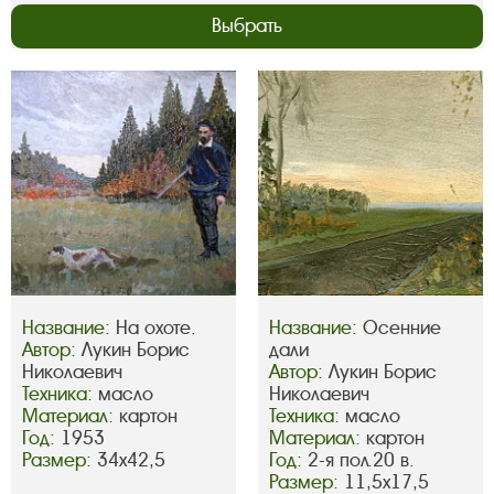
Выбрать
Название:
На охоте.
Название:
Осенние
Автор:
Лукин Борис
дали
Николаевич
Автор:
Лукин Борис
Техника:
масло
Николаевич
Материал:
картон
Техника:
масло
Год:
1953
Материал:
картон
Размер:
34х42,5
Год:
2-я пол.20 в.
Размер:
11,5х17,5