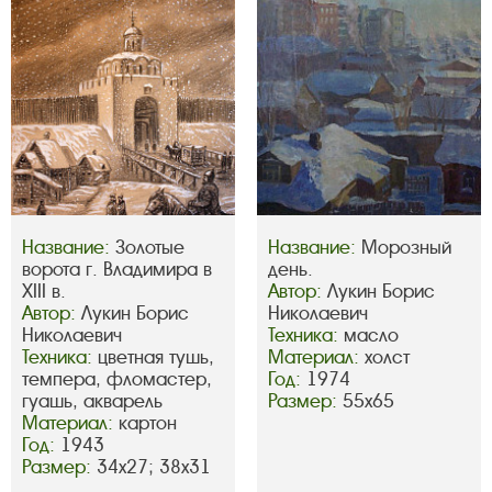
Название:
Золотые
Название:
Морозный
ворота г. Владимира в
день.
XIII в.
Автор:
Лукин Борис
Автор:
Лукин Борис
Николаевич
Николаевич
Техника:
масло
Техника:
цветная тушь,
Материал:
холст
темпера, фломастер,
Год:
1974
гуашь, акварель
Размер:
55х65
Материал:
картон
Год:
1943
Размер:
34х27; 38х31