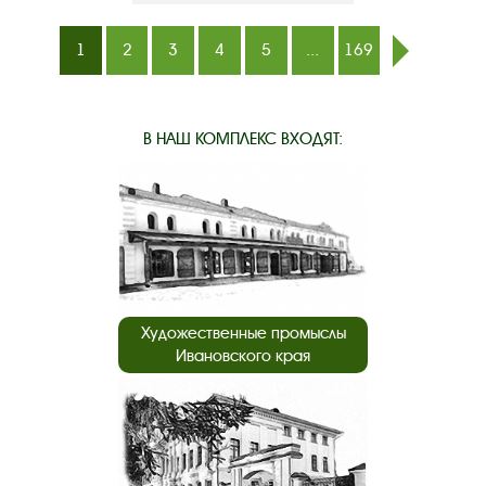
1
2
3
4
5
...
169
след.
В НАШ КОМПЛЕКС ВХОДЯТ:
Художественные промыслы
Ивановского края