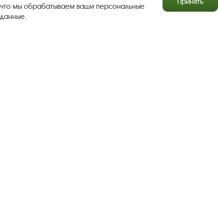
Принять
что мы обрабатываем ваши персональные
данные.
Результаты независимой оценки качества
Бесплатная юридическая помощь
Правила посещения экспозиций и выставок
Copyright © http://www.plyos.org
Плесский государственный
историко-архитектурный и художественный
музей‑заповедник.
Использование и копирование
информации запрещено.
Адрес: Плес, Соборная гора, 1. Тел.: +7 (49339) 4-34-90
Пользовательское соглашение
Политика конфиденциальности