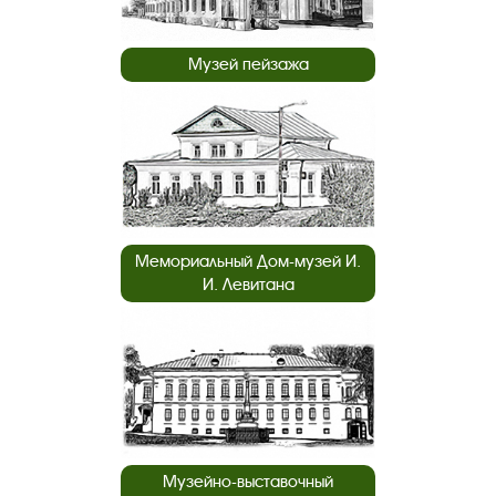
Музей пейзажа
Мемориальный Дом-музей И.
И. Левитана
Музейно-выставочный