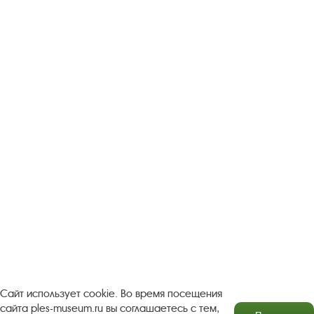
Следите за новостями в соцсетях:
Вконтакте
rutube
Одноклассники
YouTube
Трипадвизор
Посетителям
О музее-заповеднике
Пленэр "Зелёный шум"
Проект Арт-поводОК Плёс
Рекомендации по правилам личной безопасности
Турфирмам
Документы
Застройщикам
Сайт использует cookie. Во время посещения
сайта ples-museum.ru вы соглашаетесь с тем,
Антикоррупционная деятельность