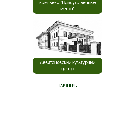
комплекс “Присутственные
места”
Левитановский культурный
центр
ПАРТНЕРЫ
нашего музея