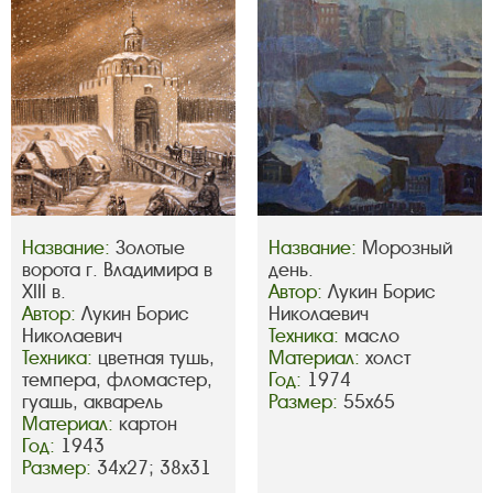
Название:
Золотые
Название:
Морозный
ворота г. Владимира в
день.
XIII в.
Автор:
Лукин Борис
Автор:
Лукин Борис
Николаевич
Николаевич
Техника:
масло
Техника:
цветная тушь,
Материал:
холст
темпера, фломастер,
Год:
1974
гуашь, акварель
Размер:
55х65
Материал:
картон
Год:
1943
Размер:
34х27; 38х31