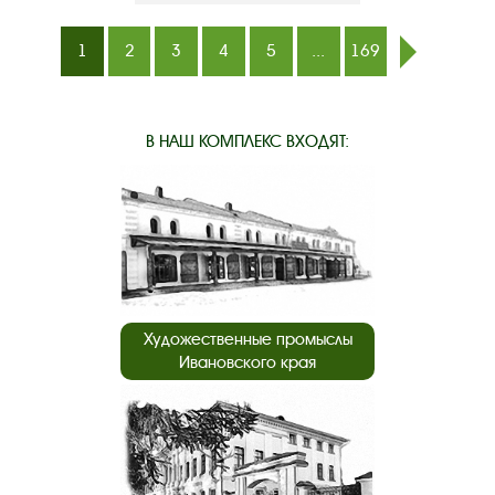
1
2
3
4
5
...
169
след.
В НАШ КОМПЛЕКС ВХОДЯТ:
Художественные промыслы
Ивановского края