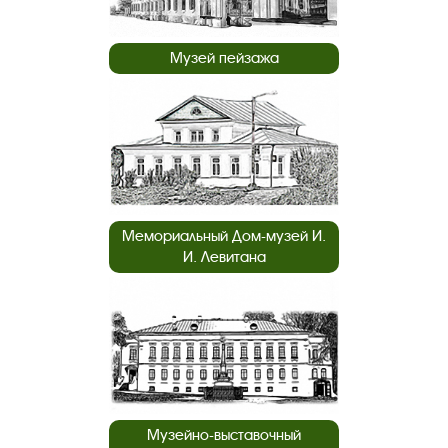
Музей пейзажа
Мемориальный Дом-музей И.
И. Левитана
Музейно-выставочный