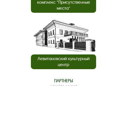
комплекс “Присутственные
места”
Левитановский культурный
центр
ПАРТНЕРЫ
нашего музея