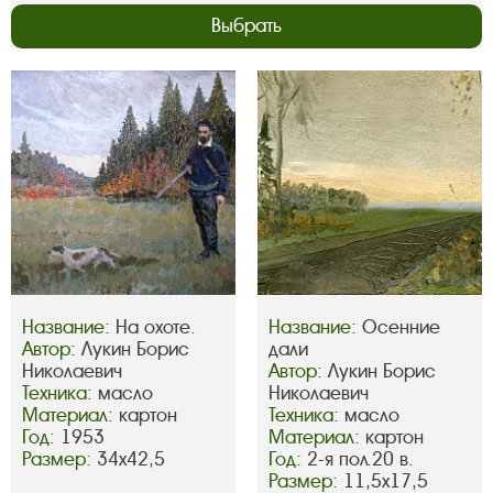
Выбрать
Название:
На охоте.
Название:
Осенние
Автор:
Лукин Борис
дали
Николаевич
Автор:
Лукин Борис
Техника:
масло
Николаевич
Материал:
картон
Техника:
масло
Год:
1953
Материал:
картон
Размер:
34х42,5
Год:
2-я пол.20 в.
Размер:
11,5х17,5