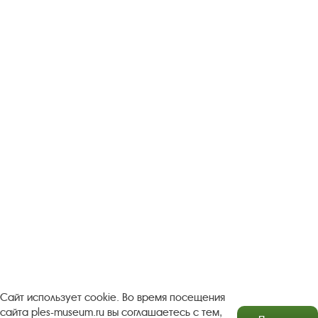
Следите за новостями в соцсетях:
Вконтакте
rutube
Одноклассники
YouTube
Трипадвизор
Посетителям
О музее-заповеднике
Пленэр "Зелёный шум"
Проект Арт-поводОК Плёс
Рекомендации по правилам личной безопасности
Турфирмам
Документы
Застройщикам
Сайт использует cookie. Во время посещения
сайта ples-museum.ru вы соглашаетесь с тем,
Антикоррупционная деятельность