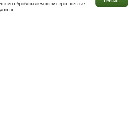
Принять
что мы обрабатываем ваши персональные
данные.
Результаты независимой оценки качества
Бесплатная юридическая помощь
Правила посещения экспозиций и выставок
Copyright © http://www.plyos.org
Плесский государственный
историко-архитектурный и художественный
музей‑заповедник.
Использование и копирование
информации запрещено.
Адрес: Плес, Соборная гора, 1. Тел.: +7 (49339) 4-34-90
Пользовательское соглашение
Политика конфиденциальности