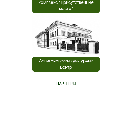
комплекс “Присутственные
места”
Левитановский культурный
центр
ПАРТНЕРЫ
нашего музея