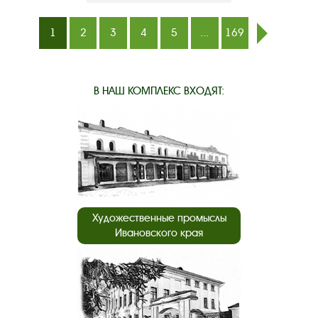
1
2
3
4
5
...
169
след.
В НАШ КОМПЛЕКС ВХОДЯТ:
Художественные промыслы
Ивановского края