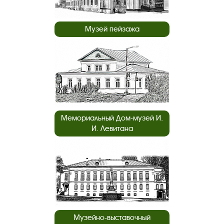
Музей пейзажа
Мемориальный Дом-музей И.
И. Левитана
Музейно-выставочный