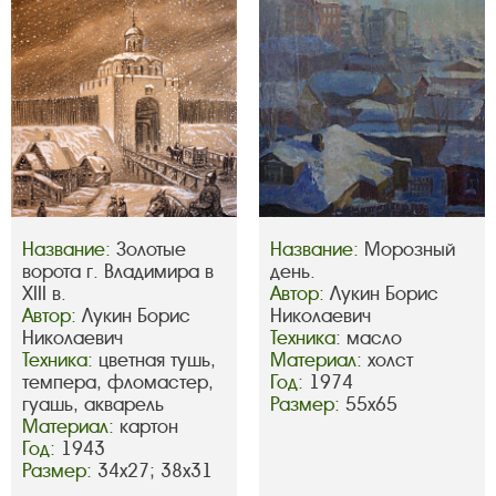
Название:
Золотые
Название:
Морозный
ворота г. Владимира в
день.
XIII в.
Автор:
Лукин Борис
Автор:
Лукин Борис
Николаевич
Николаевич
Техника:
масло
Техника:
цветная тушь,
Материал:
холст
темпера, фломастер,
Год:
1974
гуашь, акварель
Размер:
55х65
Материал:
картон
Год:
1943
Размер:
34х27; 38х31