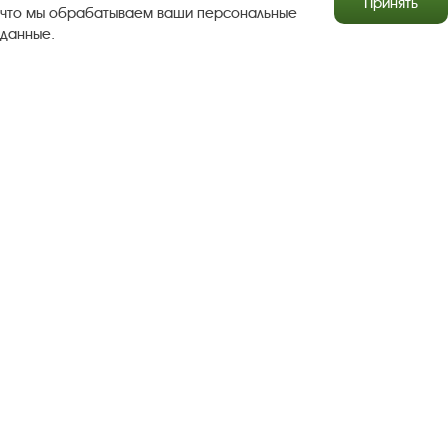
Принять
что мы обрабатываем ваши персональные
данные.
Результаты независимой оценки качества
Бесплатная юридическая помощь
Правила посещения экспозиций и выставок
Copyright © http://www.plyos.org
Плесский государственный
историко-архитектурный и художественный
музей‑заповедник.
Использование и копирование
информации запрещено.
Адрес: Плес, Соборная гора, 1. Тел.: +7 (49339) 4-34-90
Пользовательское соглашение
Политика конфиденциальности