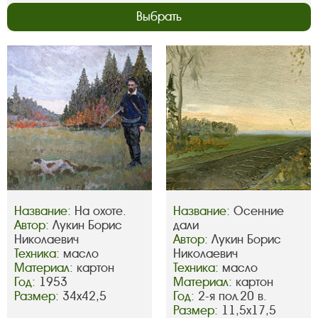
Выбрать
Название:
На охоте.
Название:
Осенние
Автор:
Лукин Борис
дали
Николаевич
Автор:
Лукин Борис
Техника:
масло
Николаевич
Материал:
картон
Техника:
масло
Год:
1953
Материал:
картон
Размер:
34х42,5
Год:
2-я пол.20 в.
Размер:
11,5х17,5