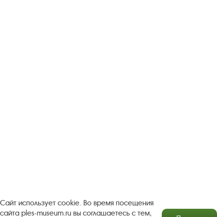
Следите за новостями в соцсетях:
Вконтакте
rutube
Одноклассники
YouTube
Трипадвизор
Посетителям
О музее-заповеднике
Пленэр "Зелёный шум"
Проект Арт-поводОК Плёс
Рекомендации по правилам личной безопасности
Турфирмам
Документы
Застройщикам
Сайт использует cookie. Во время посещения
сайта ples-museum.ru вы соглашаетесь с тем,
Антикоррупционная деятельность