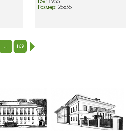
Год:
1955
Размер:
25х35
...
169
след.