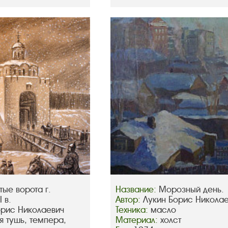
тые ворота г.
Название:
Морозный день.
 в.
Автор:
Лукин Борис Никола
орис Николаевич
Техника:
масло
я тушь, темпера,
Материал:
холст