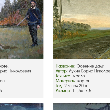
хоте.
Название:
Осенние дали
орис Николаевич
Автор:
Лукин Борис Никола
Техника:
масло
тон
Материал:
картон
Год:
2-я пол.20 в.
5
Размер:
11,5х17,5