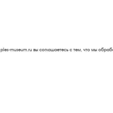
Следите за новостями в соцсетях:
Вконтакте
rutube
Одноклассники
YouTube
Трипадвизор
 ples-museum.ru вы соглашаетесь с тем, что мы обр
Результаты независимой
оценки качества
м
Бесплатная юридическая
онная
помощь
Правила посещения
экспозиций и выставок