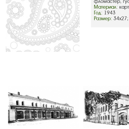
фломастер, гу
Материал:
кар
Год:
1943
Размер:
34х27;