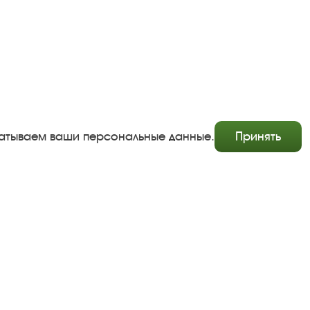
абатываем ваши персональные данные.
Принять
Copyright © http://www.plyos.org
Плесский государственный историко-архитектурный и
художественный музей‑заповедник.
Использование и копирование информации запрещено.
Адрес: Плес, Соборная гора, 1. Тел.: +7 (49339) 4-34-90
Пользовательское соглашение
Политика конфиденциальности