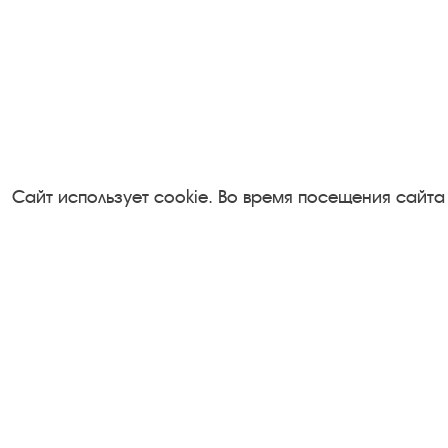
Сайт использует cookie. Во время посещения сайта
Посетителям
Турфирмам
О музее-заповеднике
Документы
Пленэр "Зелёный шум"
Застройщика
Проект Арт-поводОК Плёс
Антикоррупци
Рекомендации по правилам
деятельность
личной безопасности