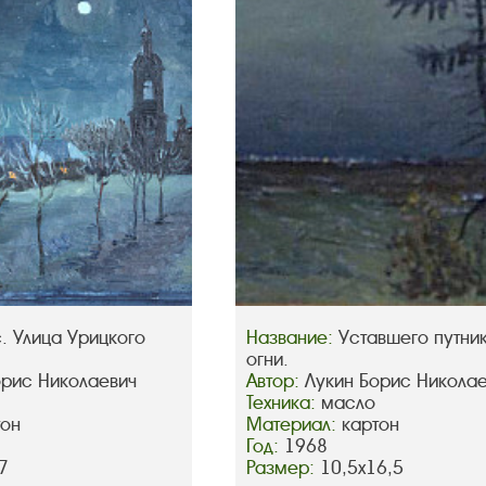
. Улица Урицкого
Название:
Уставшего путни
огни.
орис Николаевич
Автор:
Лукин Борис Никола
Техника:
масло
тон
Материал:
картон
Год:
1968
7
Размер:
10,5х16,5