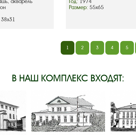
ашь, акварель
Год:
1974
тон
Размер:
55х65
 38х31
1
2
3
4
5
В НАШ КОМПЛЕКС ВХОДЯТ: