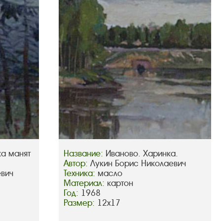
ка манят
Название:
Иваново. Харинка.
Автор:
Лукин Борис Николаевич
евич
Техника:
масло
Материал:
картон
Год:
1968
Размер:
12х17