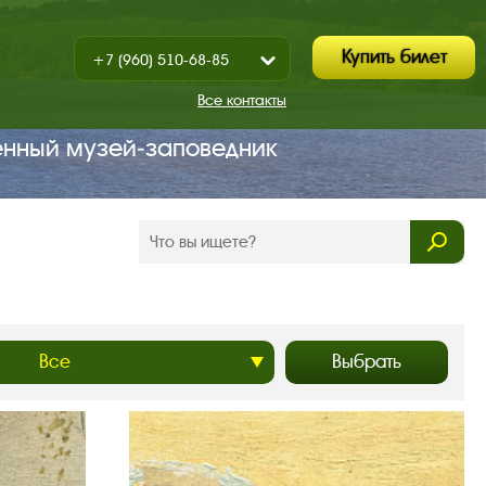
Купить билет
+7 (960) 510-68-85
Показать
+7 (930) 347-67-70
/
Все контакты
Закрыть
енный музей‑заповедник
Выбрать