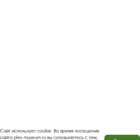
Следите за новостями в соцсетях:
Вконтакте
rutube
Одноклассники
YouTube
Трипадвизор
Посетителям
О музее-заповеднике
Пленэр "Зелёный шум"
Проект Арт-поводОК Плёс
Рекомендации по правилам личной безопасности
Турфирмам
Документы
Застройщикам
Сайт использует cookie. Во время посещения
сайта ples-museum.ru вы соглашаетесь с тем,
Антикоррупционная деятельность