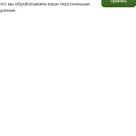
Принять
что мы обрабатываем ваши персональные
данные.
Результаты независимой оценки качества
Бесплатная юридическая помощь
Правила посещения экспозиций и выставок
Copyright © http://www.plyos.org
Плесский государственный
историко-архитектурный и художественный
музей‑заповедник.
Использование и копирование
информации запрещено.
Адрес: Плес, Соборная гора, 1. Тел.: +7 (49339) 4-34-90
Пользовательское соглашение
Политика конфиденциальности