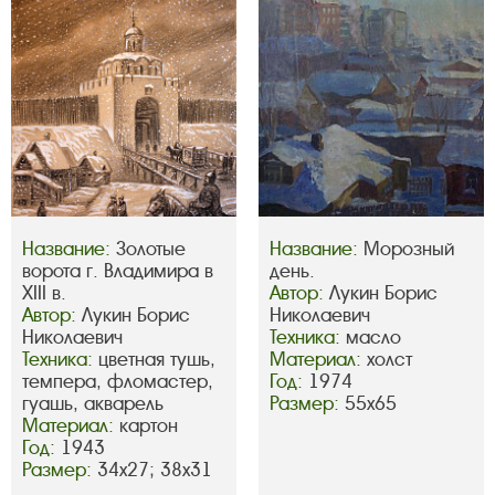
Название:
Золотые
Название:
Морозный
ворота г. Владимира в
день.
XIII в.
Автор:
Лукин Борис
Автор:
Лукин Борис
Николаевич
Николаевич
Техника:
масло
Техника:
цветная тушь,
Материал:
холст
темпера, фломастер,
Год:
1974
гуашь, акварель
Размер:
55х65
Материал:
картон
Год:
1943
Размер:
34х27; 38х31