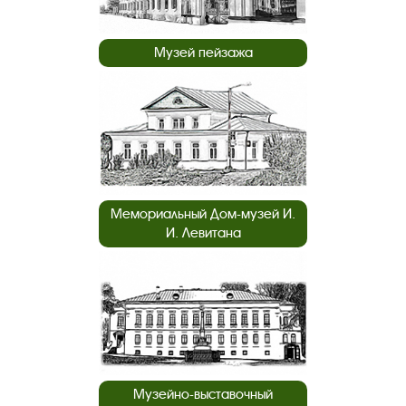
Музей пейзажа
Мемориальный Дом-музей И.
И. Левитана
Музейно-выставочный