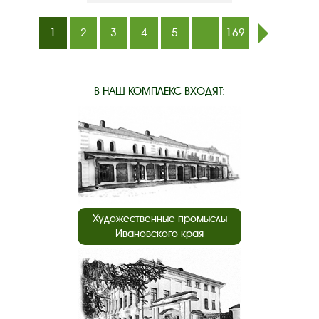
1
2
3
4
5
...
169
след.
В НАШ КОМПЛЕКС ВХОДЯТ:
Художественные промыслы
Ивановского края