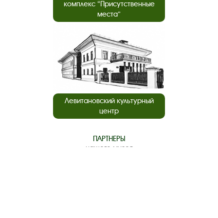
комплекс “Присутственные
места”
Левитановский культурный
центр
ПАРТНЕРЫ
нашего музея