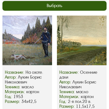
Выбрать
Название:
На охоте.
Название:
Осенние
Автор:
Лукин Борис
дали
Николаевич
Автор:
Лукин Борис
Техника:
масло
Николаевич
Материал:
картон
Техника:
масло
Год:
1953
Материал:
картон
Размер:
34х42,5
Год:
2-я пол.20 в.
Размер:
11,5х17,5