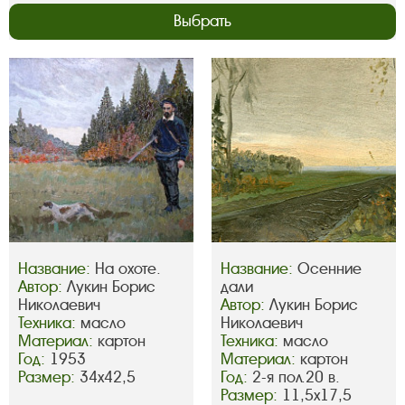
Выбрать
Название:
На охоте.
Название:
Осенние
Автор:
Лукин Борис
дали
Николаевич
Автор:
Лукин Борис
Техника:
масло
Николаевич
Материал:
картон
Техника:
масло
Год:
1953
Материал:
картон
Размер:
34х42,5
Год:
2-я пол.20 в.
Размер:
11,5х17,5