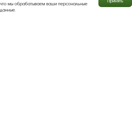
Принять
что мы обрабатываем ваши персональные
данные.
Результаты независимой оценки качества
Бесплатная юридическая помощь
Правила посещения экспозиций и выставок
Copyright © http://www.plyos.org
Плесский государственный
историко-архитектурный и художественный
музей‑заповедник.
Использование и копирование
информации запрещено.
Адрес: Плес, Соборная гора, 1. Тел.: +7 (49339) 4-34-90
Пользовательское соглашение
Политика конфиденциальности