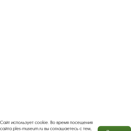
Следите за новостями в соцсетях:
Вконтакте
rutube
Одноклассники
YouTube
Трипадвизор
Посетителям
О музее-заповеднике
Пленэр "Зелёный шум"
Проект Арт-поводОК Плёс
Рекомендации по правилам личной безопасности
Турфирмам
Документы
Застройщикам
Сайт использует cookie. Во время посещения
сайта ples-museum.ru вы соглашаетесь с тем,
Антикоррупционная деятельность