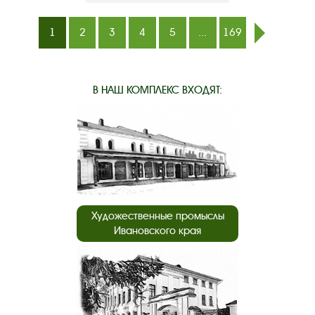
1
2
3
4
5
...
169
след.
В НАШ КОМПЛЕКС ВХОДЯТ:
Художественные промыслы
Ивановского края