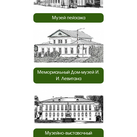
Музей пейзажа
Мемориальный Дом-музей И.
И. Левитана
Музейно-выставочный