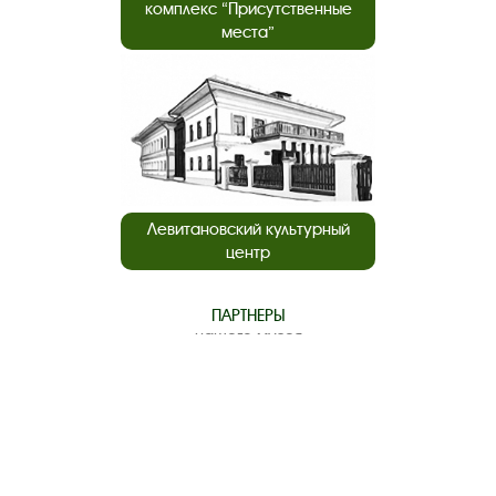
комплекс “Присутственные
места”
Левитановский культурный
центр
ПАРТНЕРЫ
нашего музея