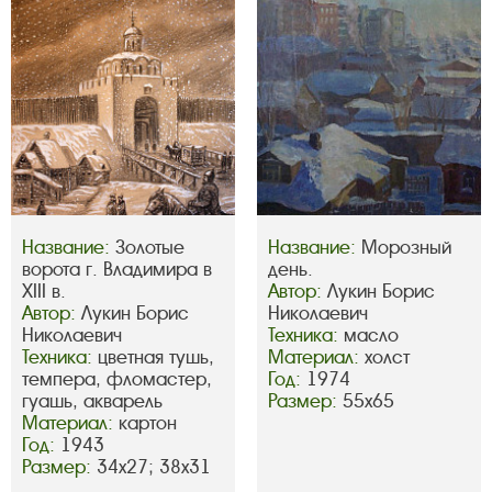
Название:
Золотые
Название:
Морозный
ворота г. Владимира в
день.
XIII в.
Автор:
Лукин Борис
Автор:
Лукин Борис
Николаевич
Николаевич
Техника:
масло
Техника:
цветная тушь,
Материал:
холст
темпера, фломастер,
Год:
1974
гуашь, акварель
Размер:
55х65
Материал:
картон
Год:
1943
Размер:
34х27; 38х31