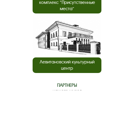
комплекс “Присутственные
места”
Левитановский культурный
центр
ПАРТНЕРЫ
нашего музея