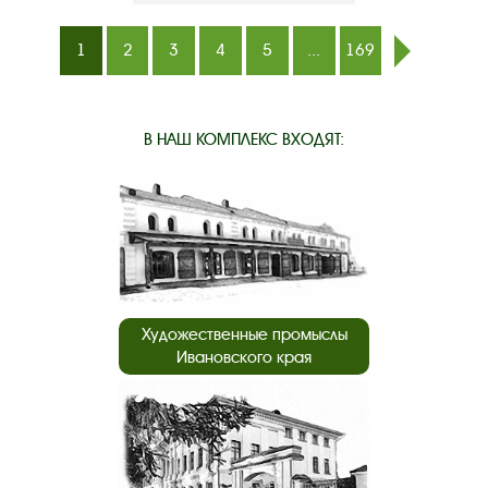
1
2
3
4
5
...
169
след.
В НАШ КОМПЛЕКС ВХОДЯТ:
Художественные промыслы
Ивановского края