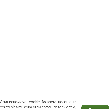
Следите за новостями в соцсетях:
Вконтакте
rutube
Одноклассники
YouTube
Трипадвизор
Посетителям
О музее-заповеднике
Пленэр "Зелёный шум"
Проект Арт-поводОК Плёс
Рекомендации по правилам личной безопасности
Турфирмам
Документы
Застройщикам
Сайт использует cookie. Во время посещения
сайта ples-museum.ru вы соглашаетесь с тем,
Антикоррупционная деятельность