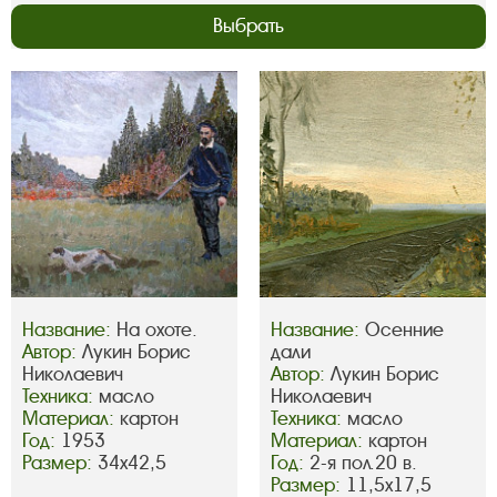
Выбрать
Название:
На охоте.
Название:
Осенние
Автор:
Лукин Борис
дали
Николаевич
Автор:
Лукин Борис
Техника:
масло
Николаевич
Материал:
картон
Техника:
масло
Год:
1953
Материал:
картон
Размер:
34х42,5
Год:
2-я пол.20 в.
Размер:
11,5х17,5