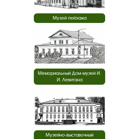
Музей пейзажа
Мемориальный Дом-музей И.
И. Левитана
Музейно-выставочный