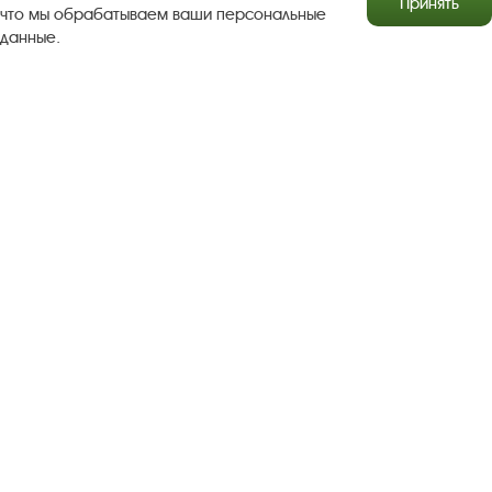
Принять
что мы обрабатываем ваши персональные
данные.
Результаты независимой оценки качества
Бесплатная юридическая помощь
Правила посещения экспозиций и выставок
Copyright © http://www.plyos.org
Плесский государственный
историко-архитектурный и художественный
музей‑заповедник.
Использование и копирование
информации запрещено.
Адрес: Плес, Соборная гора, 1. Тел.: +7 (49339) 4-34-90
Пользовательское соглашение
Политика конфиденциальности