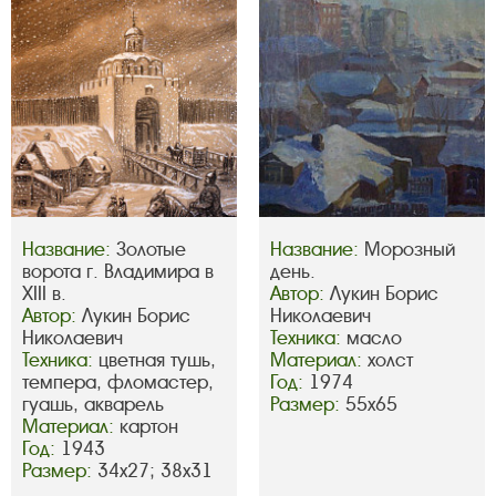
Название:
Золотые
Название:
Морозный
ворота г. Владимира в
день.
XIII в.
Автор:
Лукин Борис
Автор:
Лукин Борис
Николаевич
Николаевич
Техника:
масло
Техника:
цветная тушь,
Материал:
холст
темпера, фломастер,
Год:
1974
гуашь, акварель
Размер:
55х65
Материал:
картон
Год:
1943
Размер:
34х27; 38х31