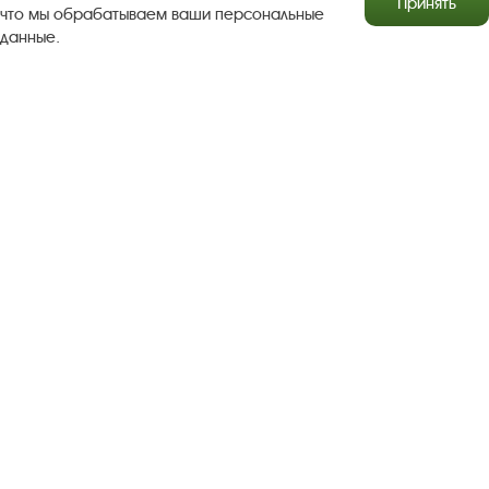
Принять
что мы обрабатываем ваши персональные
данные.
Результаты независимой оценки качества
Бесплатная юридическая помощь
Правила посещения экспозиций и выставок
Copyright © http://www.plyos.org
Плесский государственный
историко-архитектурный и художественный
музей‑заповедник.
Использование и копирование
информации запрещено.
Адрес: Плес, Соборная гора, 1. Тел.: +7 (49339) 4-34-90
Пользовательское соглашение
Политика конфиденциальности