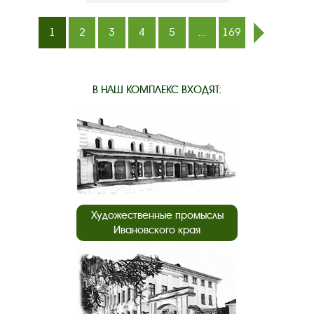
1
2
3
4
5
...
169
след.
В НАШ КОМПЛЕКС ВХОДЯТ:
Художественные промыслы
Ивановского края