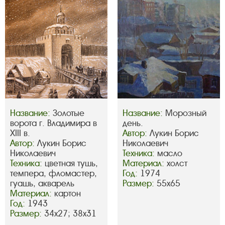
Название:
Золотые
Название:
Морозный
ворота г. Владимира в
день.
XIII в.
Автор:
Лукин Борис
Автор:
Лукин Борис
Николаевич
Николаевич
Техника:
масло
Техника:
цветная тушь,
Материал:
холст
темпера, фломастер,
Год:
1974
гуашь, акварель
Размер:
55х65
Материал:
картон
Год:
1943
Размер:
34х27; 38х31