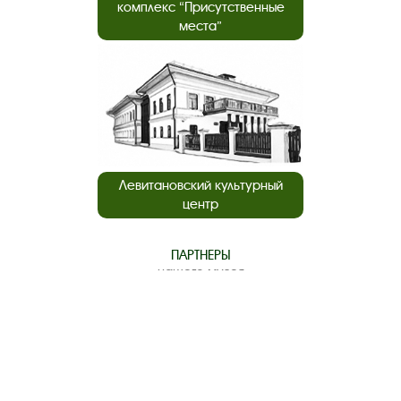
комплекс “Присутственные
места”
Левитановский культурный
центр
ПАРТНЕРЫ
нашего музея