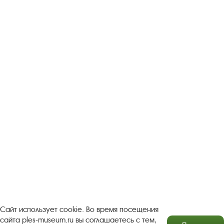
Следите за новостями в соцсетях:
Вконтакте
rutube
Одноклассники
YouTube
Трипадвизор
Посетителям
О музее-заповеднике
Пленэр "Зелёный шум"
Проект Арт-поводОК Плёс
Рекомендации по правилам личной безопасности
Турфирмам
Документы
Застройщикам
Сайт использует cookie. Во время посещения
сайта ples-museum.ru вы соглашаетесь с тем,
Антикоррупционная деятельность