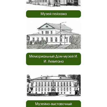
Музей пейзажа
Мемориальный Дом-музей И.
И. Левитана
Музейно-выставочный