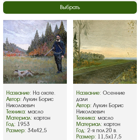
Выбрать
Название:
На охоте.
Название:
Осенние
Автор:
Лукин Борис
дали
Николаевич
Автор:
Лукин Борис
Техника:
масло
Николаевич
Материал:
картон
Техника:
масло
Год:
1953
Материал:
картон
Размер:
34х42,5
Год:
2-я пол.20 в.
Размер:
11,5х17,5