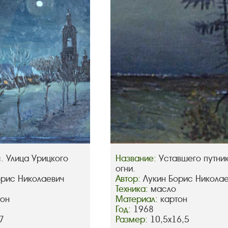
. Улица Урицкого
Название:
Уставшего путни
огни.
орис Николаевич
Автор:
Лукин Борис Никола
Техника:
масло
тон
Материал:
картон
Год:
1968
7
Размер:
10,5х16,5