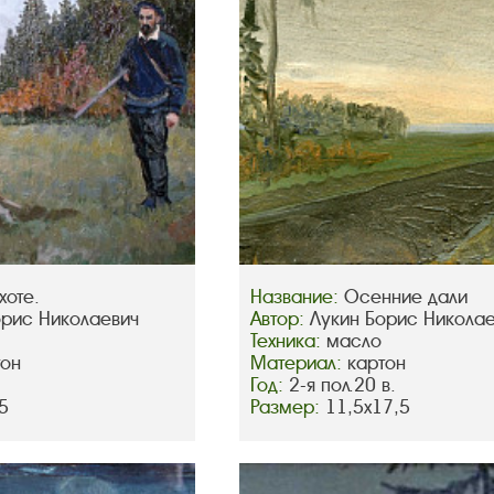
хоте.
Название:
Осенние дали
орис Николаевич
Автор:
Лукин Борис Никола
Техника:
масло
тон
Материал:
картон
Год:
2-я пол.20 в.
5
Размер:
11,5х17,5