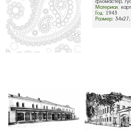
фломастер, гу
Материал:
кар
Год:
1943
Размер:
34х27;