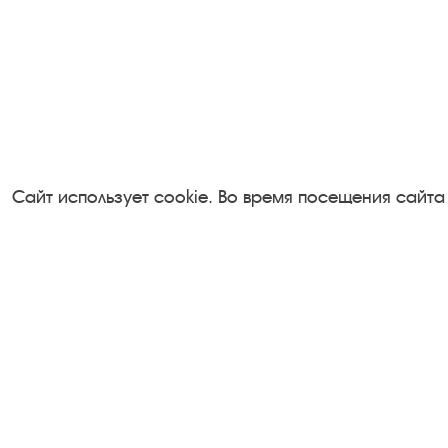
Сайт использует cookie. Во время посещения сайта
Посетителям
Турфирмам
О музее-заповеднике
Документы
Пленэр "Зелёный шум"
Застройщика
Проект Арт-поводОК Плёс
Антикоррупци
Рекомендации по правилам
деятельность
личной безопасности