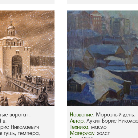
тые ворота г.
Название:
Морозный день.
 в.
Автор:
Лукин Борис Никола
орис Николаевич
Техника:
масло
я тушь, темпера,
Материал:
холст