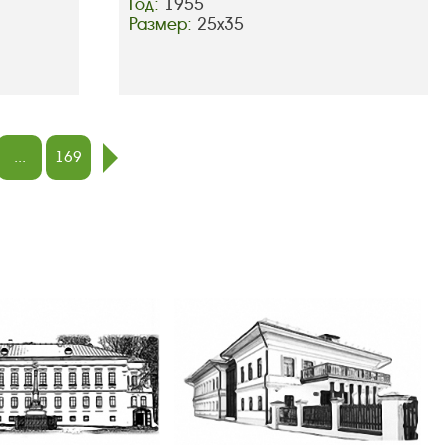
Год:
1955
Размер:
25х35
...
169
след.