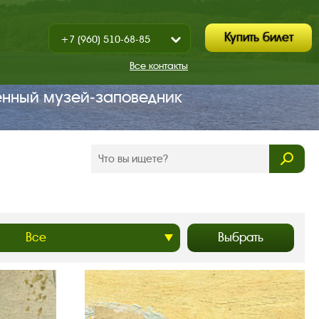
Купить билет
+7 (960) 510-68-85
Показать
+7 (930) 347-67-70
/
Все контакты
Закрыть
енный музей‑заповедник
Выбрать