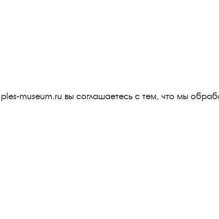
Следите за новостями в соцсетях:
Вконтакте
rutube
Одноклассники
YouTube
Трипадвизор
 ples-museum.ru вы соглашаетесь с тем, что мы обр
Результаты независимой
оценки качества
м
Бесплатная юридическая
онная
помощь
Правила посещения
экспозиций и выставок