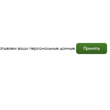
абатываем ваши персональные данные.
Принять
Copyright © http://www.plyos.org
Плесский государственный историко-архитектурный и
художественный музей‑заповедник.
Использование и копирование информации запрещено.
Адрес: Плес, Соборная гора, 1. Тел.: +7 (49339) 4-34-90
Пользовательское соглашение
Политика конфиденциальности