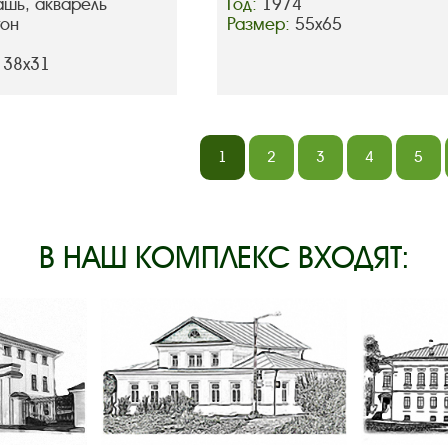
ашь, акварель
Год:
1974
тон
Размер:
55х65
 38х31
1
2
3
4
5
В НАШ КОМПЛЕКС ВХОДЯТ: