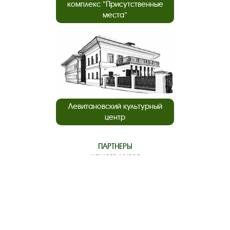
комплекс “Присутственные
места”
Левитановский культурный
центр
ПАРТНЕРЫ
нашего музея