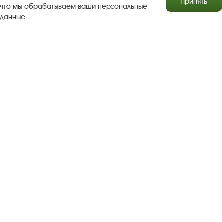
Принять
что мы обрабатываем ваши персональные
данные.
Результаты независимой оценки качества
Бесплатная юридическая помощь
Правила посещения экспозиций и выставок
Copyright © http://www.plyos.org
Плесский государственный
историко-архитектурный и художественный
музей‑заповедник.
Использование и копирование
информации запрещено.
Адрес: Плес, Соборная гора, 1. Тел.: +7 (49339) 4-34-90
Пользовательское соглашение
Политика конфиденциальности