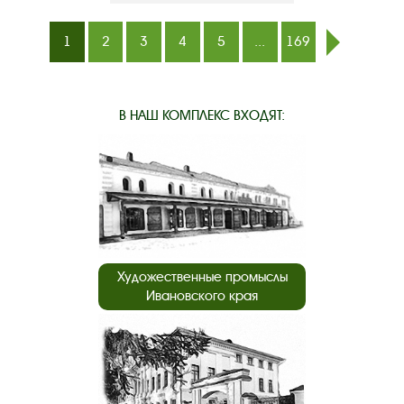
1
2
3
4
5
...
169
след.
В НАШ КОМПЛЕКС ВХОДЯТ:
Художественные промыслы
Ивановского края