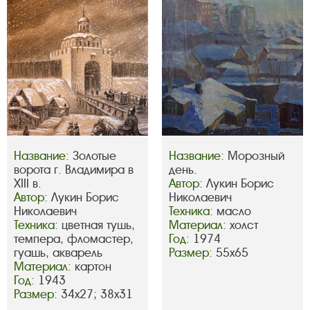
Название:
Золотые
Название:
Морозный
ворота г. Владимира в
день.
XIII в.
Автор:
Лукин Борис
Автор:
Лукин Борис
Николаевич
Николаевич
Техника:
масло
Техника:
цветная тушь,
Материал:
холст
темпера, фломастер,
Год:
1974
гуашь, акварель
Размер:
55х65
Материал:
картон
Год:
1943
Размер:
34х27; 38х31