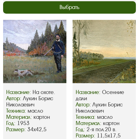
Выбрать
Название:
На охоте.
Название:
Осенние
Автор:
Лукин Борис
дали
Николаевич
Автор:
Лукин Борис
Техника:
масло
Николаевич
Материал:
картон
Техника:
масло
Год:
1953
Материал:
картон
Размер:
34х42,5
Год:
2-я пол.20 в.
Размер:
11,5х17,5