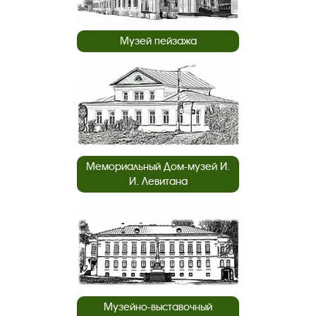
Музей пейзажа
Мемориальный Дом-музей И.
И. Левитана
Музейно-выставочный