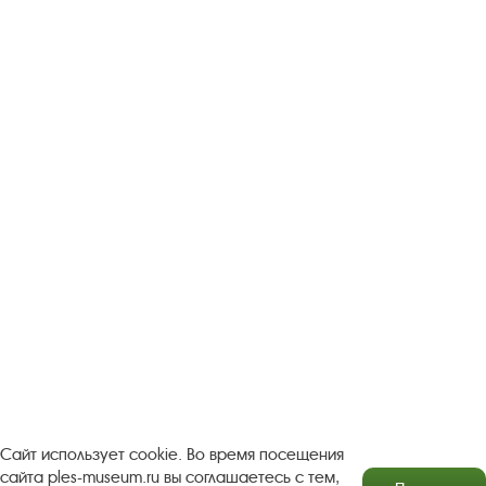
Следите за новостями в соцсетях:
Вконтакте
rutube
Одноклассники
YouTube
Трипадвизор
Посетителям
О музее-заповеднике
Пленэр "Зелёный шум"
Проект Арт-поводОК Плёс
Рекомендации по правилам личной безопасности
Турфирмам
Документы
Застройщикам
Сайт использует cookie. Во время посещения
сайта ples-museum.ru вы соглашаетесь с тем,
Антикоррупционная деятельность