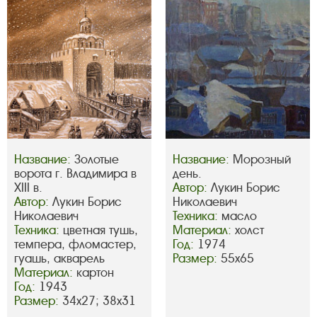
Название:
Золотые
Название:
Морозный
ворота г. Владимира в
день.
XIII в.
Автор:
Лукин Борис
Автор:
Лукин Борис
Николаевич
Николаевич
Техника:
масло
Техника:
цветная тушь,
Материал:
холст
темпера, фломастер,
Год:
1974
гуашь, акварель
Размер:
55х65
Материал:
картон
Год:
1943
Размер:
34х27; 38х31