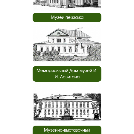
Музей пейзажа
Мемориальный Дом-музей И.
И. Левитана
Музейно-выставочный