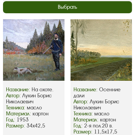
Выбрать
Название:
На охоте.
Название:
Осенние
Автор:
Лукин Борис
дали
Николаевич
Автор:
Лукин Борис
Техника:
масло
Николаевич
Материал:
картон
Техника:
масло
Год:
1953
Материал:
картон
Размер:
34х42,5
Год:
2-я пол.20 в.
Размер:
11,5х17,5