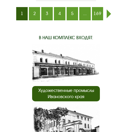
1
2
3
4
5
...
169
след.
В НАШ КОМПЛЕКС ВХОДЯТ:
Художественные промыслы
Ивановского края