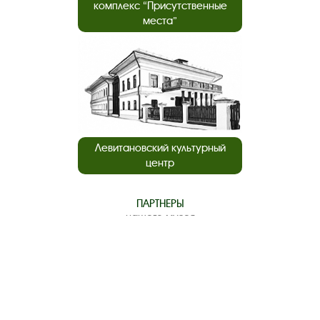
комплекс “Присутственные
места”
Левитановский культурный
центр
ПАРТНЕРЫ
нашего музея