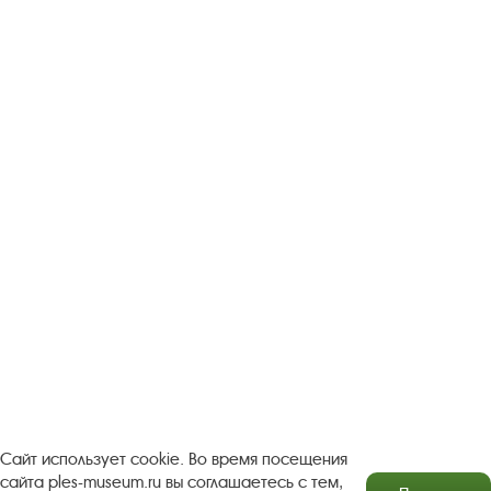
Следите за новостями в соцсетях:
Вконтакте
rutube
Одноклассники
YouTube
Трипадвизор
Посетителям
О музее-заповеднике
Пленэр "Зелёный шум"
Проект Арт-поводОК Плёс
Рекомендации по правилам личной безопасности
Турфирмам
Документы
Застройщикам
Сайт использует cookie. Во время посещения
сайта ples-museum.ru вы соглашаетесь с тем,
Антикоррупционная деятельность