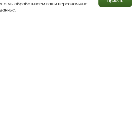
Принять
что мы обрабатываем ваши персональные
данные.
Результаты независимой оценки качества
Бесплатная юридическая помощь
Правила посещения экспозиций и выставок
Copyright © http://www.plyos.org
Плесский государственный
историко-архитектурный и художественный
музей‑заповедник.
Использование и копирование
информации запрещено.
Адрес: Плес, Соборная гора, 1. Тел.: +7 (49339) 4-34-90
Пользовательское соглашение
Политика конфиденциальности