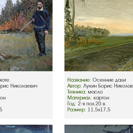
хоте.
Название:
Осенние дали
орис Николаевич
Автор:
Лукин Борис Никола
Техника:
масло
тон
Материал:
картон
Год:
2-я пол.20 в.
5
Размер:
11,5х17,5