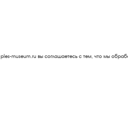
Следите за новостями в соцсетях:
Вконтакте
rutube
Одноклассники
YouTube
Трипадвизор
 ples-museum.ru вы соглашаетесь с тем, что мы обр
Результаты независимой
оценки качества
м
Бесплатная юридическая
онная
помощь
Правила посещения
экспозиций и выставок