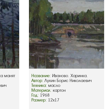
ка манят
Название:
Иваново. Харинка.
Автор:
Лукин Борис Николаевич
евич
Техника:
масло
Материал:
картон
Год:
1968
Размер:
12х17