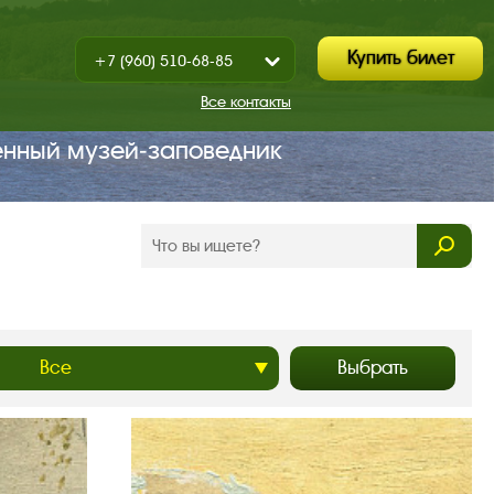
Купить билет
+7 (960) 510-68-85
Показать
+7 (930) 347-67-70
/
Все контакты
Закрыть
енный музей‑заповедник
Выбрать