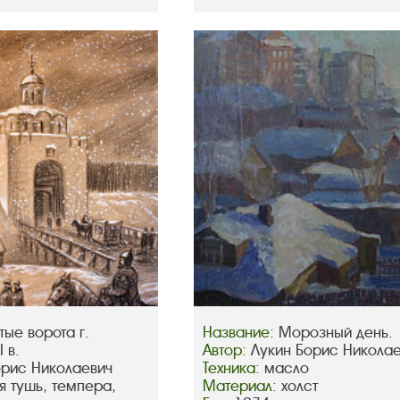
тые ворота г.
Название:
Морозный день.
 в.
Автор:
Лукин Борис Никола
орис Николаевич
Техника:
масло
я тушь, темпера,
Материал:
холст