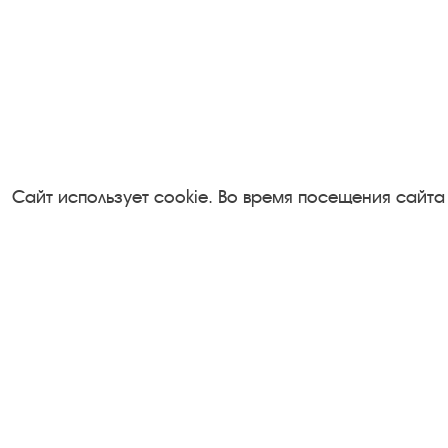
Сайт использует cookie. Во время посещения сайта
Посетителям
Турфирмам
О музее-заповеднике
Документы
Пленэр "Зелёный шум"
Застройщика
Проект Арт-поводОК Плёс
Антикоррупци
Рекомендации по правилам
деятельность
личной безопасности