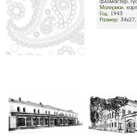
фломастер, гу
Материал:
кар
Год:
1943
Размер:
34х27;