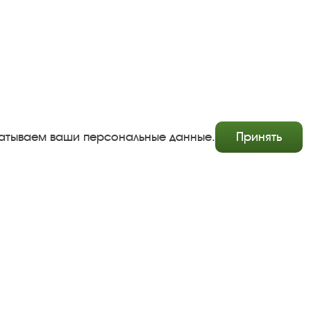
абатываем ваши персональные данные.
Принять
Copyright © http://www.plyos.org
Плесский государственный историко-архитектурный и
художественный музей‑заповедник.
Использование и копирование информации запрещено.
Адрес: Плес, Соборная гора, 1. Тел.: +7 (49339) 4-34-90
Пользовательское соглашение
Политика конфиденциальности