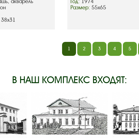
ашь, акварель
Год:
1974
тон
Размер:
55х65
 38х31
1
2
3
4
5
В НАШ КОМПЛЕКС ВХОДЯТ: