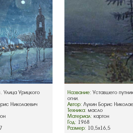
. Улица Урицкого
Название:
Уставшего путни
огни.
орис Николаевич
Автор:
Лукин Борис Никола
Техника:
масло
тон
Материал:
картон
Год:
1968
7
Размер:
10,5х16,5