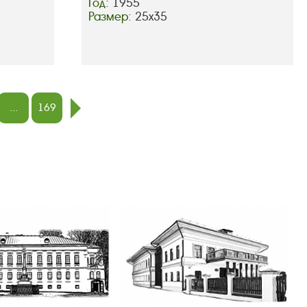
Год:
1955
Размер:
25х35
...
169
след.