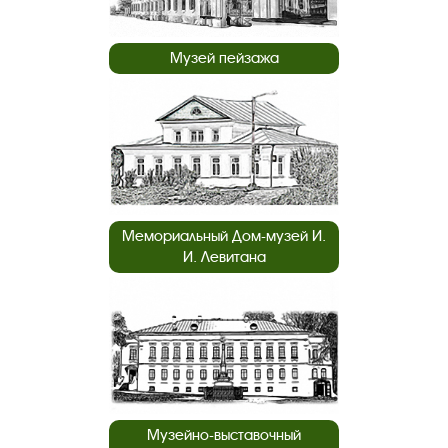
Музей пейзажа
Мемориальный Дом-музей И.
И. Левитана
Музейно-выставочный