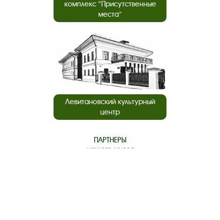
комплекс “Присутственные
места”
Левитановский культурный
центр
ПАРТНЕРЫ
нашего музея