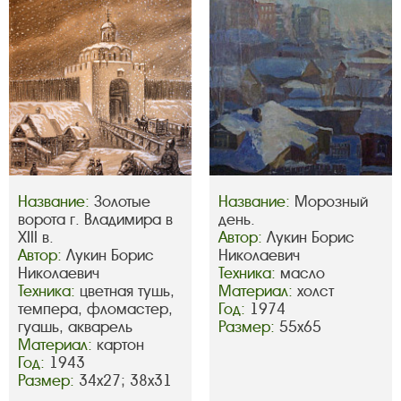
Название:
Золотые
Название:
Морозный
ворота г. Владимира в
день.
XIII в.
Автор:
Лукин Борис
Автор:
Лукин Борис
Николаевич
Николаевич
Техника:
масло
Техника:
цветная тушь,
Материал:
холст
темпера, фломастер,
Год:
1974
гуашь, акварель
Размер:
55х65
Материал:
картон
Год:
1943
Размер:
34х27; 38х31