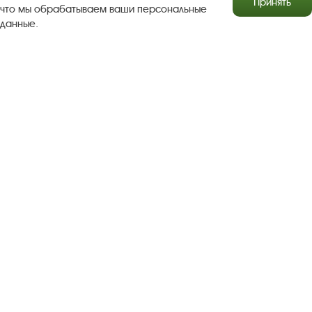
Принять
что мы обрабатываем ваши персональные
данные.
Результаты независимой оценки качества
Бесплатная юридическая помощь
Правила посещения экспозиций и выставок
Copyright © http://www.plyos.org
Плесский государственный
историко-архитектурный и художественный
музей‑заповедник.
Использование и копирование
информации запрещено.
Адрес: Плес, Соборная гора, 1. Тел.: +7 (49339) 4-34-90
Пользовательское соглашение
Политика конфиденциальности