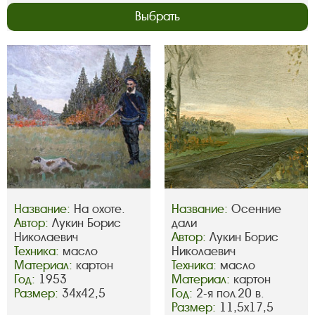
Выбрать
Название:
На охоте.
Название:
Осенние
Автор:
Лукин Борис
дали
Николаевич
Автор:
Лукин Борис
Техника:
масло
Николаевич
Материал:
картон
Техника:
масло
Год:
1953
Материал:
картон
Размер:
34х42,5
Год:
2-я пол.20 в.
Размер:
11,5х17,5