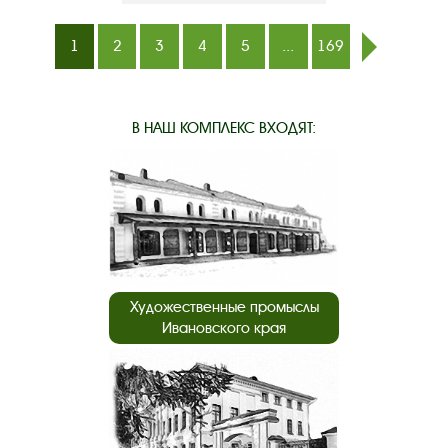
1
2
3
4
5
...
169
след.
В НАШ КОМПЛЕКС ВХОДЯТ:
Художественные промыслы
Ивановского края