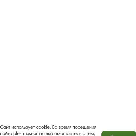
Следите за новостями в соцсетях:
Вконтакте
rutube
Одноклассники
YouTube
Трипадвизор
Посетителям
О музее-заповеднике
Пленэр "Зелёный шум"
Проект Арт-поводОК Плёс
Рекомендации по правилам личной безопасности
Турфирмам
Документы
Застройщикам
Сайт использует cookie. Во время посещения
сайта ples-museum.ru вы соглашаетесь с тем,
Антикоррупционная деятельность