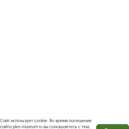
Следите за новостями в соцсетях:
Вконтакте
rutube
Одноклассники
YouTube
Трипадвизор
Посетителям
О музее-заповеднике
Пленэр "Зелёный шум"
Проект Арт-поводОК Плёс
Рекомендации по правилам личной безопасности
Турфирмам
Документы
Застройщикам
Сайт использует cookie. Во время посещения
сайта ples-museum.ru вы соглашаетесь с тем,
Антикоррупционная деятельность