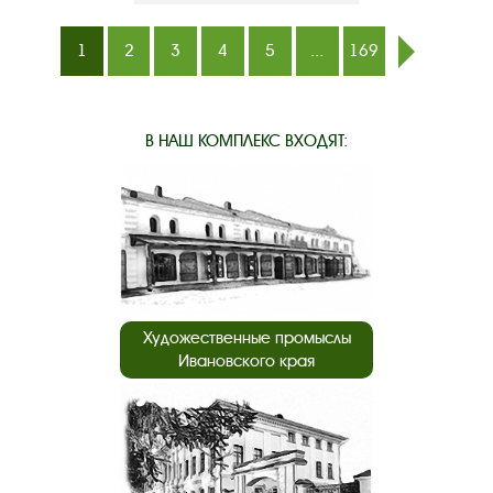
1
2
3
4
5
...
169
след.
В НАШ КОМПЛЕКС ВХОДЯТ:
Художественные промыслы
Ивановского края