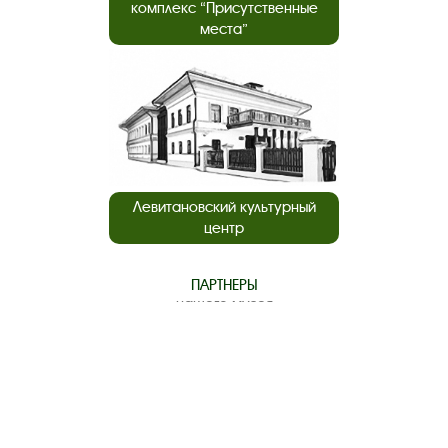
комплекс “Присутственные
места”
Левитановский культурный
центр
ПАРТНЕРЫ
нашего музея