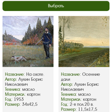
Выбрать
Название:
На охоте.
Название:
Осенние
Автор:
Лукин Борис
дали
Николаевич
Автор:
Лукин Борис
Техника:
масло
Николаевич
Материал:
картон
Техника:
масло
Год:
1953
Материал:
картон
Размер:
34х42,5
Год:
2-я пол.20 в.
Размер:
11,5х17,5