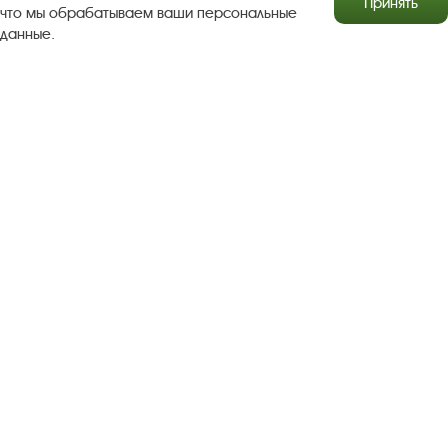
Принять
что мы обрабатываем ваши персональные
данные.
Результаты независимой оценки качества
Бесплатная юридическая помощь
Правила посещения экспозиций и выставок
Copyright © http://www.plyos.org
Плесский государственный
историко-архитектурный и художественный
музей‑заповедник.
Использование и копирование
информации запрещено.
Адрес: Плес, Соборная гора, 1. Тел.: +7 (49339) 4-34-90
Пользовательское соглашение
Политика конфиденциальности