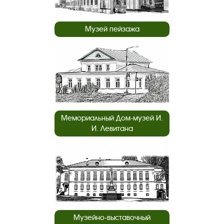
Музей пейзажа
Мемориальный Дом-музей И.
И. Левитана
Музейно-выставочный