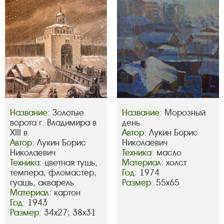
Название:
Золотые
Название:
Морозный
ворота г. Владимира в
день.
XIII в.
Автор:
Лукин Борис
Автор:
Лукин Борис
Николаевич
Николаевич
Техника:
масло
Техника:
цветная тушь,
Материал:
холст
темпера, фломастер,
Год:
1974
гуашь, акварель
Размер:
55х65
Материал:
картон
Год:
1943
Размер:
34х27; 38х31