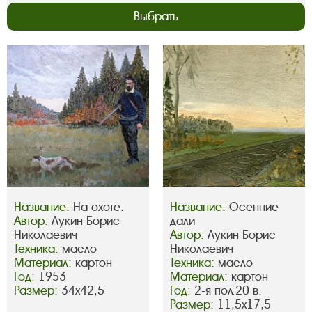
Выбрать
Название:
На охоте.
Название:
Осенние
Автор:
Лукин Борис
дали
Николаевич
Автор:
Лукин Борис
Техника:
масло
Николаевич
Материал:
картон
Техника:
масло
Год:
1953
Материал:
картон
Размер:
34х42,5
Год:
2-я пол.20 в.
Размер:
11,5х17,5