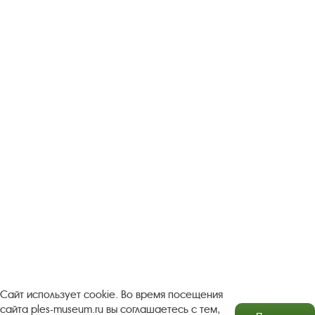
Следите за новостями в соцсетях:
Вконтакте
rutube
Одноклассники
YouTube
Трипадвизор
Посетителям
О музее-заповеднике
Пленэр "Зелёный шум"
Проект Арт-поводОК Плёс
Рекомендации по правилам личной безопасности
Турфирмам
Документы
Застройщикам
Сайт использует cookie. Во время посещения
сайта ples-museum.ru вы соглашаетесь с тем,
Антикоррупционная деятельность