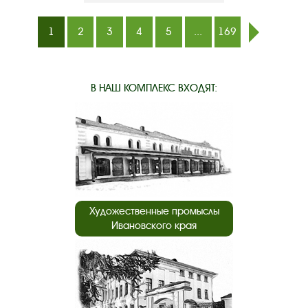
1
2
3
4
5
...
169
след.
В НАШ КОМПЛЕКС ВХОДЯТ:
Художественные промыслы
Ивановского края