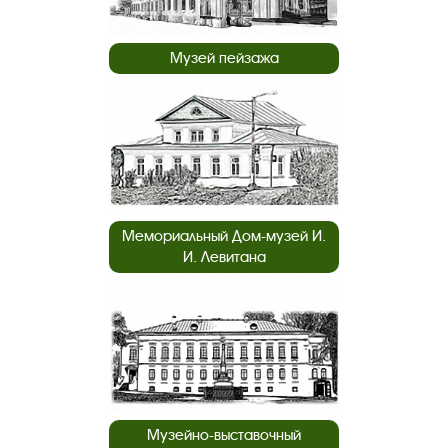
Музей пейзажа
Мемориальный Дом-музей И.
И. Левитана
Музейно-выставочный