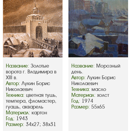
Название:
Золотые
Название:
Морозный
ворота г. Владимира в
день.
XIII в.
Автор:
Лукин Борис
Автор:
Лукин Борис
Николаевич
Николаевич
Техника:
масло
Техника:
цветная тушь,
Материал:
холст
темпера, фломастер,
Год:
1974
гуашь, акварель
Размер:
55х65
Материал:
картон
Год:
1943
Размер:
34х27; 38х31