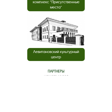
комплекс “Присутственные
места”
Левитановский культурный
центр
ПАРТНЕРЫ
нашего музея