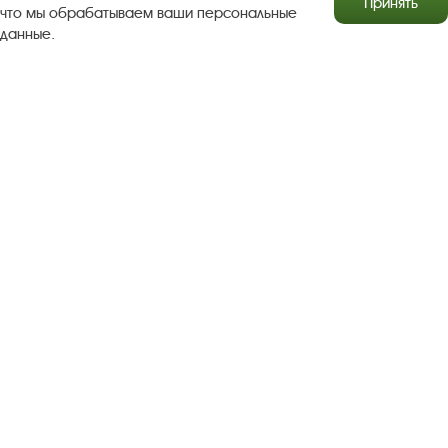
Принять
что мы обрабатываем ваши персональные
данные.
Результаты независимой оценки качества
Бесплатная юридическая помощь
Правила посещения экспозиций и выставок
Copyright © http://www.plyos.org
Плесский государственный
историко-архитектурный и художественный
музей‑заповедник.
Использование и копирование
информации запрещено.
Адрес: Плес, Соборная гора, 1. Тел.: +7 (49339) 4-34-90
Пользовательское соглашение
Политика конфиденциальности