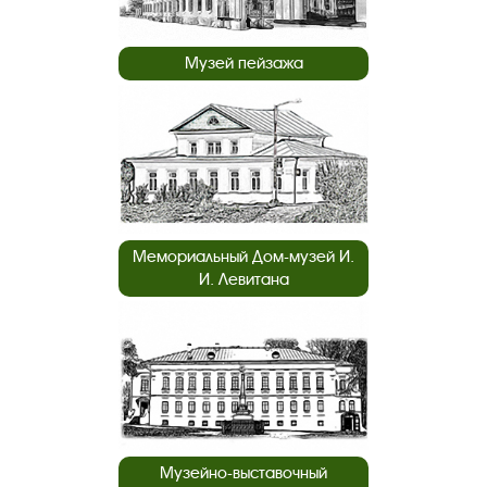
Музей пейзажа
Мемориальный Дом-музей И.
И. Левитана
Музейно-выставочный