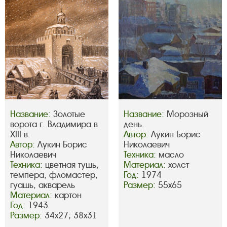
Название:
Золотые
Название:
Морозный
ворота г. Владимира в
день.
XIII в.
Автор:
Лукин Борис
Автор:
Лукин Борис
Николаевич
Николаевич
Техника:
масло
Техника:
цветная тушь,
Материал:
холст
темпера, фломастер,
Год:
1974
гуашь, акварель
Размер:
55х65
Материал:
картон
Год:
1943
Размер:
34х27; 38х31