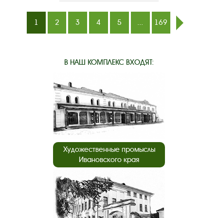
1
2
3
4
5
...
169
след.
В НАШ КОМПЛЕКС ВХОДЯТ:
Художественные промыслы
Ивановского края