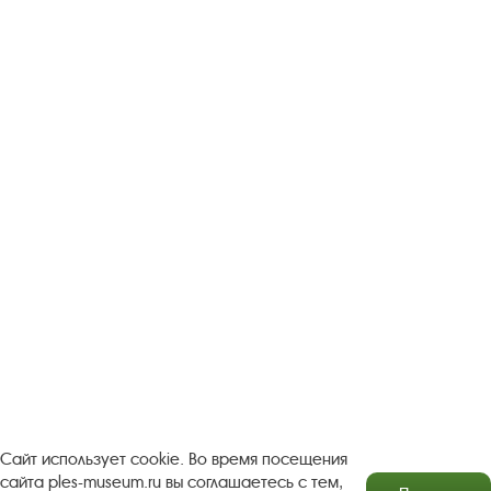
Следите за новостями в соцсетях:
Вконтакте
rutube
Одноклассники
YouTube
Трипадвизор
Посетителям
О музее-заповеднике
Пленэр "Зелёный шум"
Проект Арт-поводОК Плёс
Рекомендации по правилам личной безопасности
Турфирмам
Документы
Застройщикам
Сайт использует cookie. Во время посещения
сайта ples-museum.ru вы соглашаетесь с тем,
Антикоррупционная деятельность