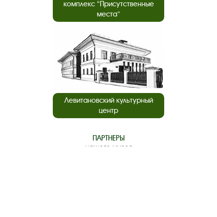
комплекс “Присутственные
места”
Левитановский культурный
центр
ПАРТНЕРЫ
нашего музея