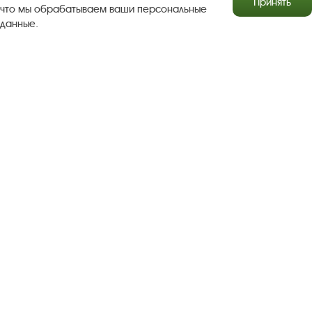
Принять
что мы обрабатываем ваши персональные
данные.
Результаты независимой оценки качества
Бесплатная юридическая помощь
Правила посещения экспозиций и выставок
Copyright © http://www.plyos.org
Плесский государственный
историко-архитектурный и художественный
музей‑заповедник.
Использование и копирование
информации запрещено.
Адрес: Плес, Соборная гора, 1. Тел.: +7 (49339) 4-34-90
Пользовательское соглашение
Политика конфиденциальности