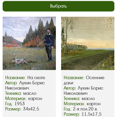
Выбрать
Название:
На охоте.
Название:
Осенние
Автор:
Лукин Борис
дали
Николаевич
Автор:
Лукин Борис
Техника:
масло
Николаевич
Материал:
картон
Техника:
масло
Год:
1953
Материал:
картон
Размер:
34х42,5
Год:
2-я пол.20 в.
Размер:
11,5х17,5