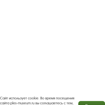
Следите за новостями в соцсетях:
Вконтакте
rutube
Одноклассники
YouTube
Трипадвизор
Посетителям
О музее-заповеднике
Пленэр "Зелёный шум"
Проект Арт-поводОК Плёс
Рекомендации по правилам личной безопасности
Турфирмам
Документы
Застройщикам
Сайт использует cookie. Во время посещения
сайта ples-museum.ru вы соглашаетесь с тем,
Антикоррупционная деятельность