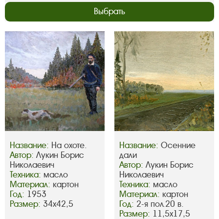
Выбрать
Название:
На охоте.
Название:
Осенние
Автор:
Лукин Борис
дали
Николаевич
Автор:
Лукин Борис
Техника:
масло
Николаевич
Материал:
картон
Техника:
масло
Год:
1953
Материал:
картон
Размер:
34х42,5
Год:
2-я пол.20 в.
Размер:
11,5х17,5