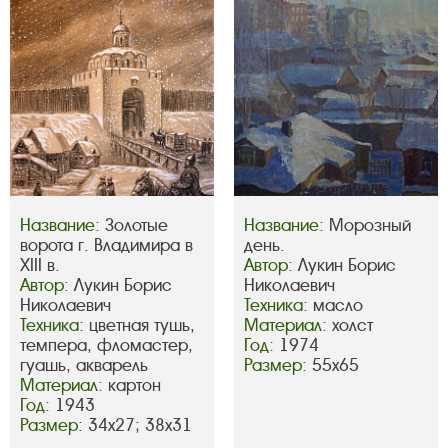
Название:
Золотые
Название:
Морозный
ворота г. Владимира в
день.
XIII в.
Автор:
Лукин Борис
Автор:
Лукин Борис
Николаевич
Николаевич
Техника:
масло
Техника:
цветная тушь,
Материал:
холст
темпера, фломастер,
Год:
1974
гуашь, акварель
Размер:
55х65
Материал:
картон
Год:
1943
Размер:
34х27; 38х31