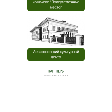
комплекс “Присутственные
места”
Левитановский культурный
центр
ПАРТНЕРЫ
нашего музея