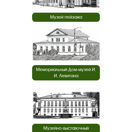
Музей пейзажа
Мемориальный Дом-музей И.
И. Левитана
Музейно-выставочный