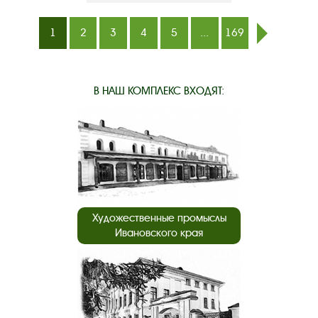
1
2
3
4
5
...
169
след.
В НАШ КОМПЛЕКС ВХОДЯТ:
Художественные промыслы
Ивановского края