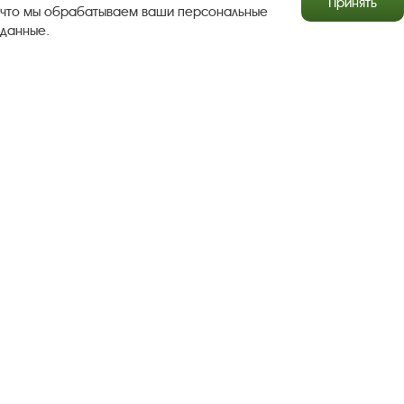
Принять
что мы обрабатываем ваши персональные
данные.
Результаты независимой оценки качества
Бесплатная юридическая помощь
Правила посещения экспозиций и выставок
Copyright © http://www.plyos.org
Плесский государственный
историко-архитектурный и художественный
музей‑заповедник.
Использование и копирование
информации запрещено.
Адрес: Плес, Соборная гора, 1. Тел.: +7 (49339) 4-34-90
Пользовательское соглашение
Политика конфиденциальности