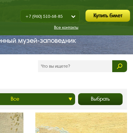
Купить билет
+7 (960) 510-68-85
Показать
+7 (930) 347-67-70
/
Все контакты
Закрыть
енный музей‑заповедник
Выбрать