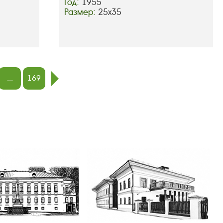
Год:
1955
Размер:
25х35
...
169
след.