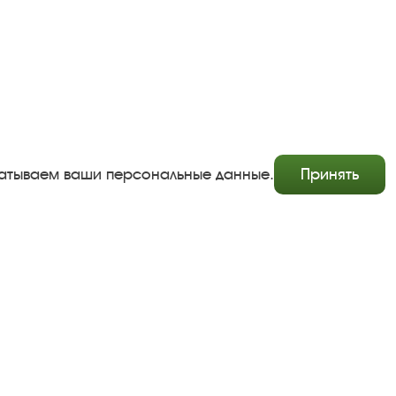
абатываем ваши персональные данные.
Принять
Copyright © http://www.plyos.org
Плесский государственный историко-архитектурный и
художественный музей‑заповедник.
Использование и копирование информации запрещено.
Адрес: Плес, Соборная гора, 1. Тел.: +7 (49339) 4-34-90
Пользовательское соглашение
Политика конфиденциальности