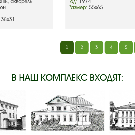
ашь, акварель
Год:
1974
тон
Размер:
55х65
 38х31
1
2
3
4
5
В НАШ КОМПЛЕКС ВХОДЯТ: