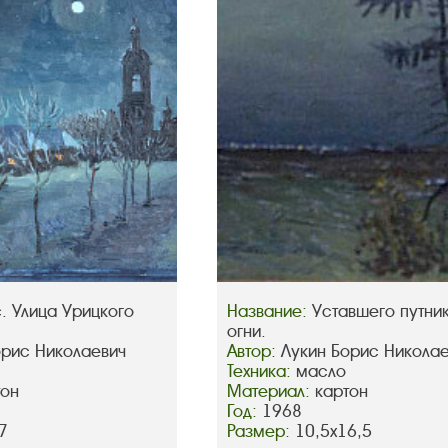
. Улица Урицкого
Название:
Уставшего путни
огни.
орис Николаевич
Автор:
Лукин Борис Никола
Техника:
масло
тон
Материал:
картон
Год:
1968
7
Размер:
10,5х16,5