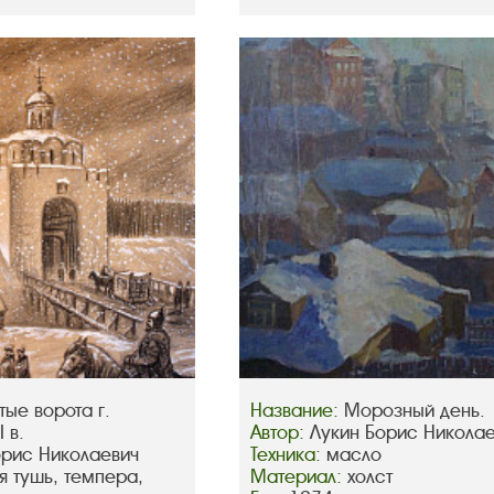
тые ворота г.
Название:
Морозный день.
 в.
Автор:
Лукин Борис Никола
орис Николаевич
Техника:
масло
я тушь, темпера,
Материал:
холст