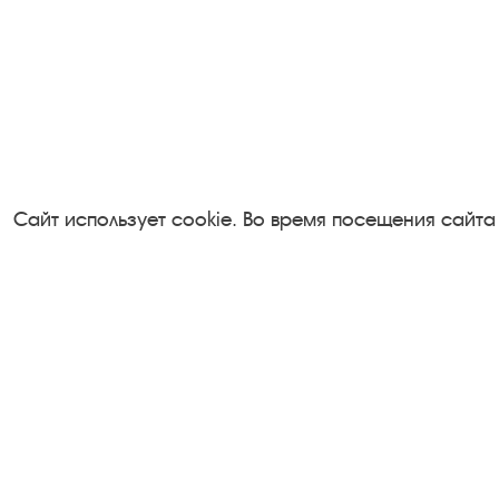
Сайт использует cookie. Во время посещения сайта
Посетителям
Турфирмам
О музее-заповеднике
Документы
Пленэр "Зелёный шум"
Застройщика
Проект Арт-поводОК Плёс
Антикоррупци
Рекомендации по правилам
деятельность
личной безопасности