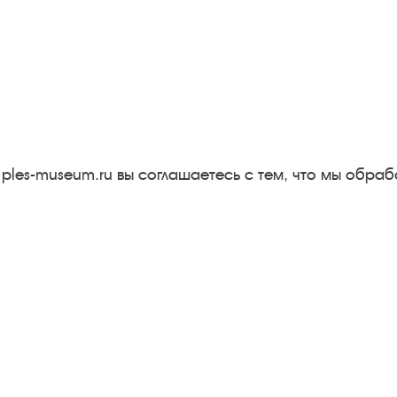
Следите за новостями в соцсетях:
Вконтакте
rutube
Одноклассники
YouTube
Трипадвизор
 ples-museum.ru вы соглашаетесь с тем, что мы обр
Результаты независимой
оценки качества
м
Бесплатная юридическая
онная
помощь
Правила посещения
экспозиций и выставок