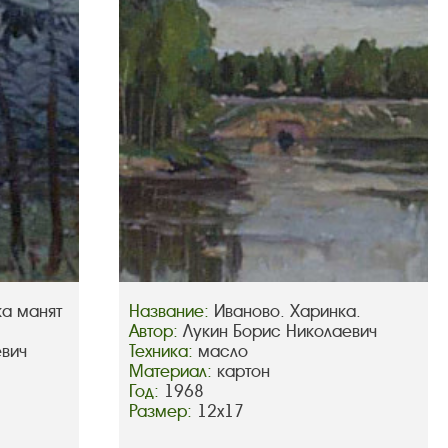
ка манят
Название:
Иваново. Харинка.
Автор:
Лукин Борис Николаевич
евич
Техника:
масло
Материал:
картон
Год:
1968
Размер:
12х17