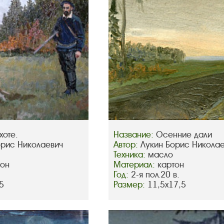
хоте.
Название:
Осенние дали
орис Николаевич
Автор:
Лукин Борис Никола
Техника:
масло
тон
Материал:
картон
Год:
2-я пол.20 в.
5
Размер:
11,5х17,5