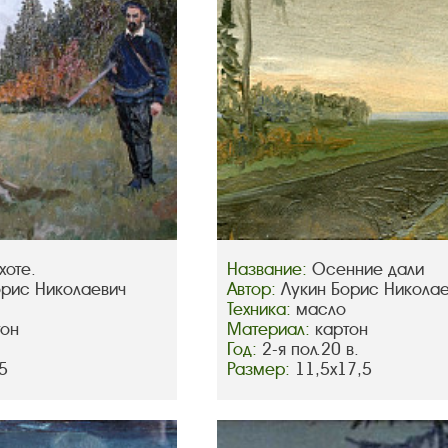
хоте.
Название:
Осенние дали
орис Николаевич
Автор:
Лукин Борис Никола
Техника:
масло
тон
Материал:
картон
Год:
2-я пол.20 в.
5
Размер:
11,5х17,5