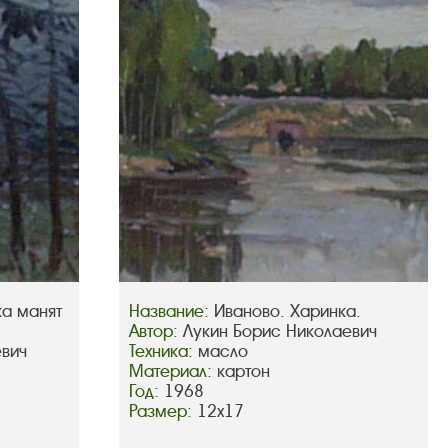
ка манят
Название:
Иваново. Харинка.
Автор:
Лукин Борис Николаевич
евич
Техника:
масло
Материал:
картон
Год:
1968
Размер:
12х17