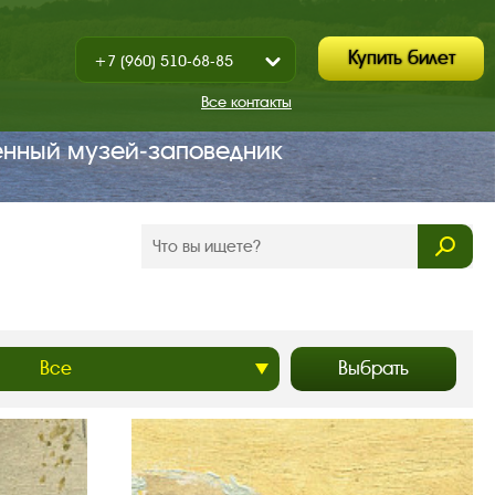
Купить билет
+7 (960) 510-68-85
Показать
+7 (930) 347-67-70
/
Все контакты
Закрыть
енный музей‑заповедник
Выбрать