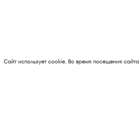
Сайт использует cookie. Во время посещения сайта
Посетителям
Турфирмам
О музее-заповеднике
Документы
Пленэр "Зелёный шум"
Застройщика
Проект Арт-поводОК Плёс
Антикоррупци
Рекомендации по правилам
деятельность
личной безопасности