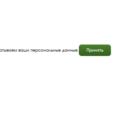
абатываем ваши персональные данные.
Принять
Copyright © http://www.plyos.org
Плесский государственный историко-архитектурный и
художественный музей‑заповедник.
Использование и копирование информации запрещено.
Адрес: Плес, Соборная гора, 1. Тел.: +7 (49339) 4-34-90
Пользовательское соглашение
Политика конфиденциальности