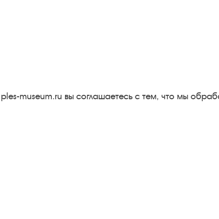
Следите за новостями в соцсетях:
Вконтакте
rutube
Одноклассники
YouTube
Трипадвизор
 ples-museum.ru вы соглашаетесь с тем, что мы обр
Результаты независимой
оценки качества
м
Бесплатная юридическая
онная
помощь
Правила посещения
экспозиций и выставок