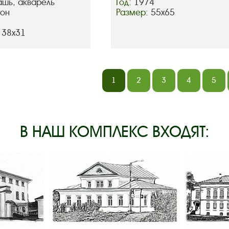
ашь, акварель
Год:
1974
тон
Размер:
55х65
 38х31
1
2
3
4
5
В НАШ КОМПЛЕКС ВХОДЯТ: