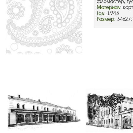
фломастер, гу
Материал:
кар
Год:
1943
Размер:
34х27;