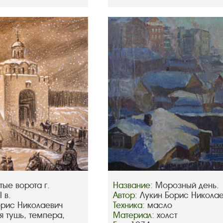
тые ворота г.
Название:
Морозный день.
 в.
Автор:
Лукин Борис Никола
орис Николаевич
Техника:
масло
я тушь, темпера,
Материал:
холст