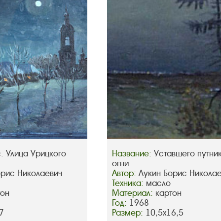
. Улица Урицкого
Название:
Уставшего путни
огни.
орис Николаевич
Автор:
Лукин Борис Никола
Техника:
масло
тон
Материал:
картон
Год:
1968
7
Размер:
10,5х16,5