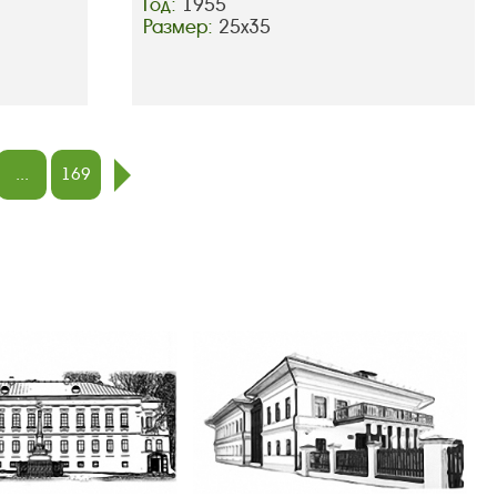
Год:
1955
Размер:
25х35
...
169
след.