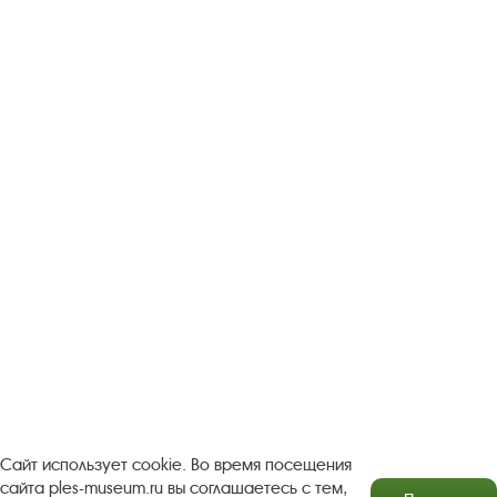
Следите за новостями в соцсетях:
Вконтакте
rutube
Одноклассники
YouTube
Трипадвизор
Посетителям
О музее-заповеднике
Пленэр "Зелёный шум"
Проект Арт-поводОК Плёс
Рекомендации по правилам личной безопасности
Турфирмам
Документы
Застройщикам
Сайт использует cookie. Во время посещения
сайта ples-museum.ru вы соглашаетесь с тем,
Антикоррупционная деятельность