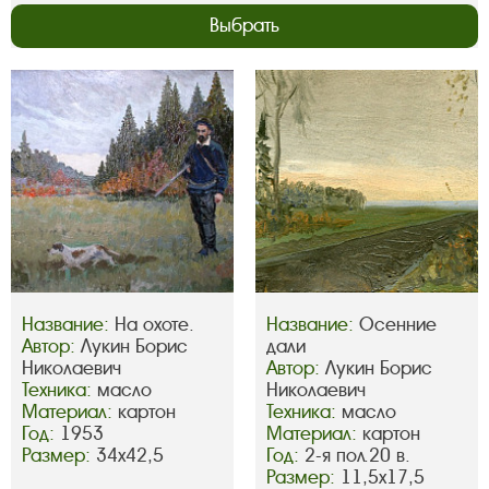
Выбрать
Название:
На охоте.
Название:
Осенние
Автор:
Лукин Борис
дали
Николаевич
Автор:
Лукин Борис
Техника:
масло
Николаевич
Материал:
картон
Техника:
масло
Год:
1953
Материал:
картон
Размер:
34х42,5
Год:
2-я пол.20 в.
Размер:
11,5х17,5