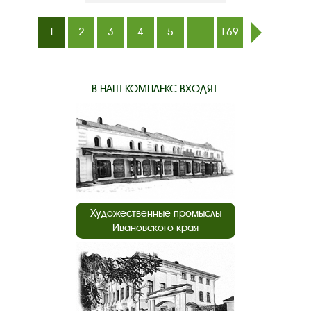
1
2
3
4
5
...
169
след.
В НАШ КОМПЛЕКС ВХОДЯТ:
Художественные промыслы
Ивановского края