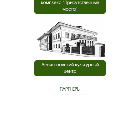
комплекс “Присутственные
места”
Левитановский культурный
центр
ПАРТНЕРЫ
нашего музея