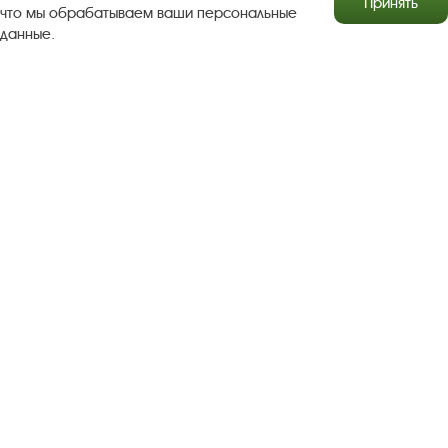
Принять
что мы обрабатываем ваши персональные
данные.
Результаты независимой оценки качества
Бесплатная юридическая помощь
Правила посещения экспозиций и выставок
Copyright © http://www.plyos.org
Плесский государственный
историко-архитектурный и художественный
музей‑заповедник.
Использование и копирование
информации запрещено.
Адрес: Плес, Соборная гора, 1. Тел.: +7 (49339) 4-34-90
Пользовательское соглашение
Политика конфиденциальности