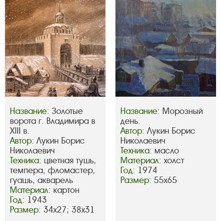
Название:
Золотые
Название:
Морозный
ворота г. Владимира в
день.
XIII в.
Автор:
Лукин Борис
Автор:
Лукин Борис
Николаевич
Николаевич
Техника:
масло
Техника:
цветная тушь,
Материал:
холст
темпера, фломастер,
Год:
1974
гуашь, акварель
Размер:
55х65
Материал:
картон
Год:
1943
Размер:
34х27; 38х31