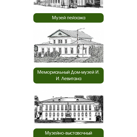
Музей пейзажа
Мемориальный Дом-музей И.
И. Левитана
Музейно-выставочный