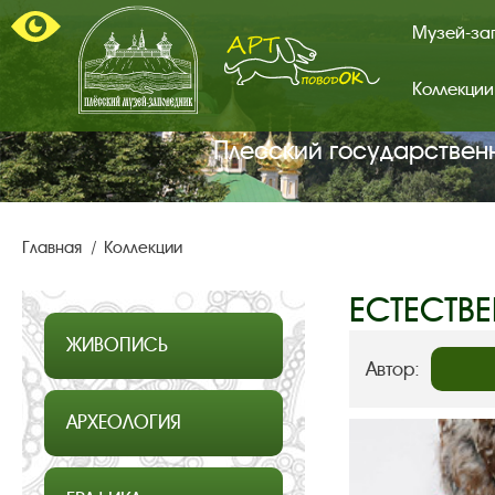
Музей-за
Коллекции
Арт-
поводок.
Главная
Плесский государствен
страница.
Главная
Коллекции
ЕСТЕСТВ
ЖИВОПИСЬ
Автор:
АРХЕОЛОГИЯ