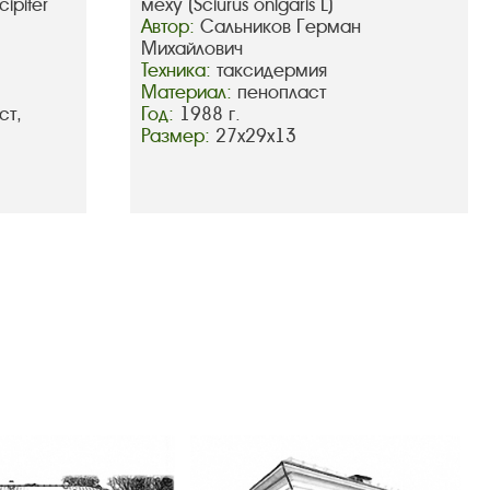
ipiter
меху (Sciurus onlgaris L)
Автор:
Сальников Герман
Михайлович
Техника:
таксидермия
Материал:
пенопласт
ст,
Год:
1988 г.
Размер:
27х29х13
след.