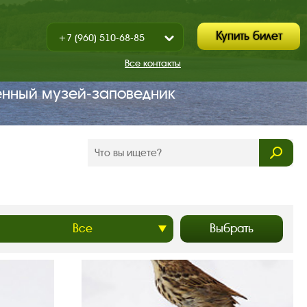
Купить билет
+7 (960) 510-68-85
Показать
+7 (930) 347-67-70
/
Все контакты
Закрыть
енный музей‑заповедник
Выбрать