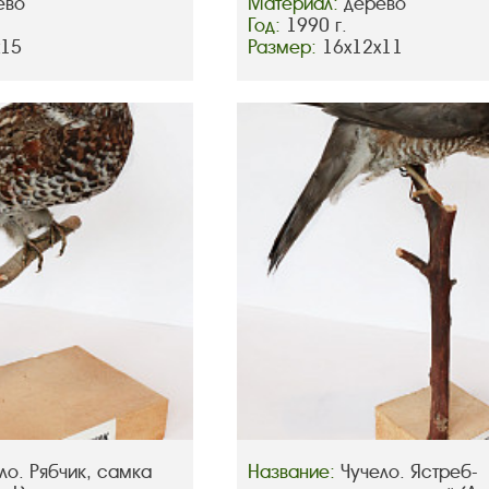
ево
Материал:
дерево
Год:
1990 г.
х15
Размер:
16х12х11
ло. Рябчик, самка
Название:
Чучело. Ястреб-