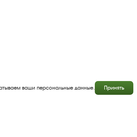
абатываем ваши персональные данные.
Принять
Copyright © http://www.plyos.org
Плесский государственный историко-архитектурный и
художественный музей‑заповедник.
Использование и копирование информации запрещено.
Адрес: Плес, Соборная гора, 1. Тел.: +7 (49339) 4-34-90