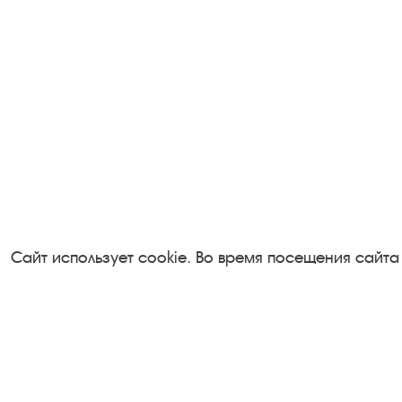
Сайт использует cookie. Во время посещения сайта
Посетителям
Турфирмам
О музее-заповеднике
Документы
Пленэр "Зелёный шум"
Застройщика
Проект Арт-поводОК Плёс
Антикоррупци
Рекомендации по правилам
деятельность
личной безопасности