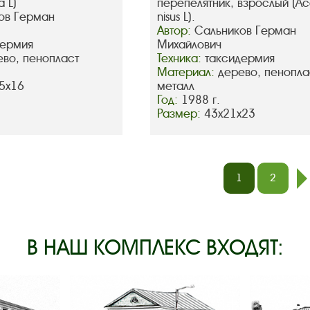
a L)
перепелятник, взрослый (Acc
ов Герман
nisus L).
Автор:
Сальников Герман
дермия
Михайлович
ево, пенопласт
Техника:
таксидермия
Материал:
дерево, пенопла
5х16
металл
Год:
1988 г.
Размер:
43х21х23
1
2
В НАШ КОМПЛЕКС ВХОДЯТ: