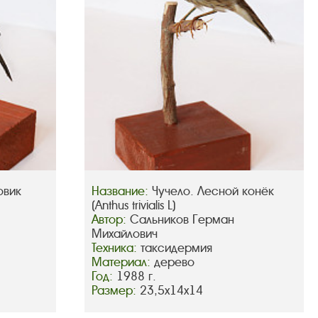
овик
Название:
Чучело. Лесной конёк
(Anthus trivialis L)
Автор:
Сальников Герман
Михайлович
Техника:
таксидермия
Материал:
дерево
Год:
1988 г.
Размер:
23,5х14х14