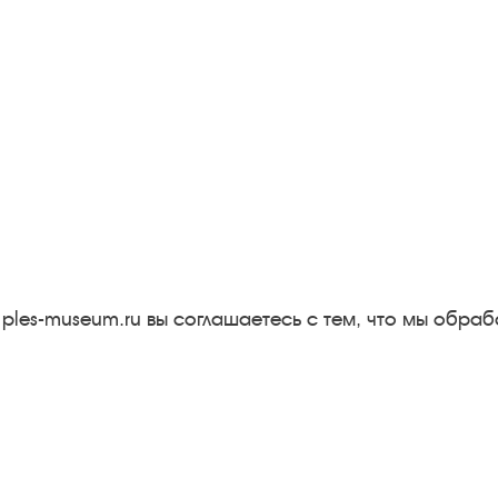
Следите за новостями в соцсетях:
Вконтакте
rutube
Одноклассники
YouTube
Трипадвизор
 ples-museum.ru вы соглашаетесь с тем, что мы обр
Результаты независимой
оценки качества
м
Бесплатная юридическая
онная
помощь
Правила посещения
экспозиций и выставок