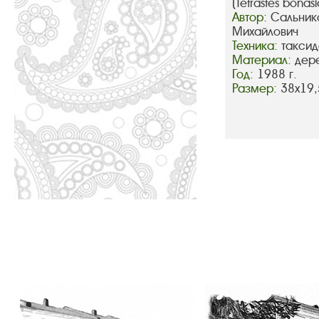
(Tetrastes bonasi
Автор:
Сальник
Михайлович
Техника:
такси
Материал:
дер
Год:
1988 г.
Размер:
38х19,