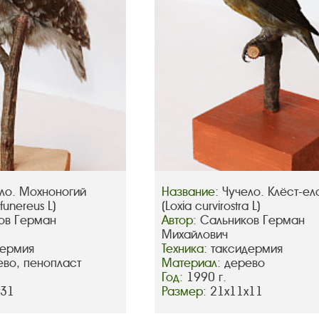
ло. Мохноногий
Название:
Чучело. Клёст-ел
funereus L)
(Loxia curvirostra L)
ов Герман
Автор:
Сальников Герман
Михайлович
дермия
Техника:
таксидермия
ево, пенопласт
Материал:
дерево
Год:
1990 г.
х31
Размер:
21х11х11