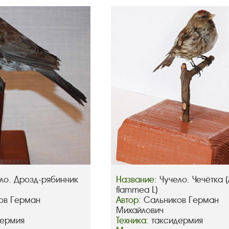
ло. Дрозд-рябинник
Название:
Чучело. Чечётка (
flammea L)
ов Герман
Автор:
Сальников Герман
Михайлович
дермия
Техника:
таксидермия