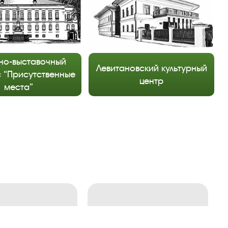
но-выставочный
Левитановский культурный
 “Присутственные
центр
места”