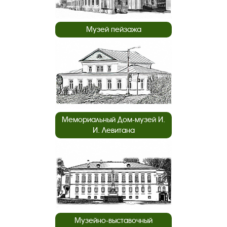
Музей пейзажа
Мемориальный Дом-музей И.
И. Левитана
Музейно-выставочный