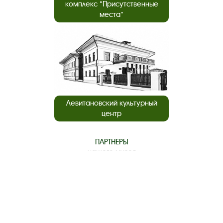
комплекс “Присутственные
места”
Левитановский культурный
центр
ПАРТНЕРЫ
нашего музея