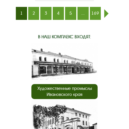
1
2
3
4
5
...
169
след.
В НАШ КОМПЛЕКС ВХОДЯТ:
Художественные промыслы
Ивановского края