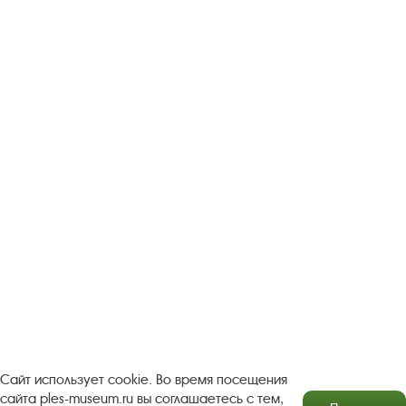
Следите за новостями в соцсетях:
Вконтакте
rutube
Одноклассники
YouTube
Трипадвизор
Посетителям
О музее-заповеднике
Пленэр "Зелёный шум"
Проект Арт-поводОК Плёс
Рекомендации по правилам личной безопасности
Турфирмам
Документы
Застройщикам
Сайт использует cookie. Во время посещения
сайта ples-museum.ru вы соглашаетесь с тем,
Антикоррупционная деятельность