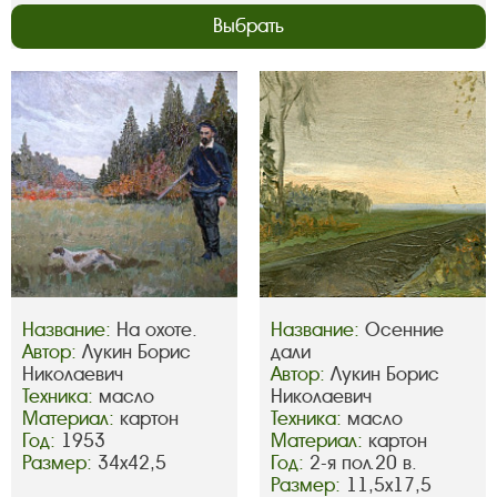
Выбрать
Название:
На охоте.
Название:
Осенние
Автор:
Лукин Борис
дали
Николаевич
Автор:
Лукин Борис
Техника:
масло
Николаевич
Материал:
картон
Техника:
масло
Год:
1953
Материал:
картон
Размер:
34х42,5
Год:
2-я пол.20 в.
Размер:
11,5х17,5