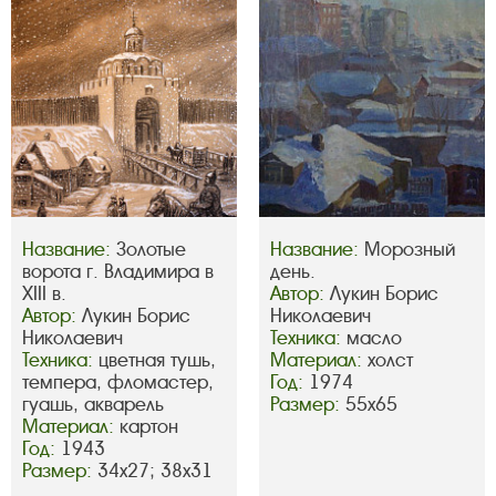
Название:
Золотые
Название:
Морозный
ворота г. Владимира в
день.
XIII в.
Автор:
Лукин Борис
Автор:
Лукин Борис
Николаевич
Николаевич
Техника:
масло
Техника:
цветная тушь,
Материал:
холст
темпера, фломастер,
Год:
1974
гуашь, акварель
Размер:
55х65
Материал:
картон
Год:
1943
Размер:
34х27; 38х31