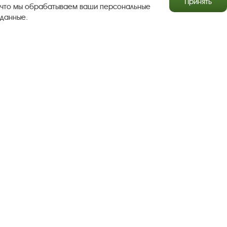
Принять
что мы обрабатываем ваши персональные
данные.
Результаты независимой оценки качества
Бесплатная юридическая помощь
Правила посещения экспозиций и выставок
Copyright © http://www.plyos.org
Плесский государственный
историко-архитектурный и художественный
музей‑заповедник.
Использование и копирование
информации запрещено.
Адрес: Плес, Соборная гора, 1. Тел.: +7 (49339) 4-34-90
Пользовательское соглашение
Политика конфиденциальности